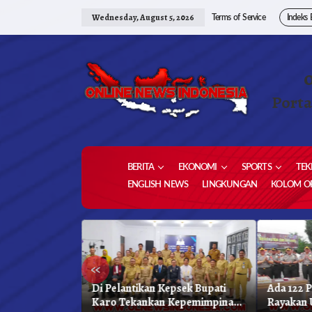
Skip
to
Wednesday, August 5, 2026
Terms of Service
Indeks 
content
Porta
BERITA
EKONOMI
SPORTS
TEK
ENGLISH NEWS
LINGKUNGAN
KOLOM OP
«
as Unggulan,
Di Pelantikan Kepsek Bupati
Ada 122 
hkan 1,2 Juta
Karo Tekankan Kepemimpinan
Rayakan 