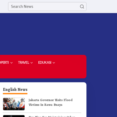
PERTI
TRAVEL
EDUKASI
English News
Jakarta Governor Visits Flood
Victims In Rawa Buaya
ekda Kabupaten Karo Hadiri
PPP – AD Kabupaten Karo Si
enutupan (PRSU) Tahun 2026
Berkolaborasi Dengan