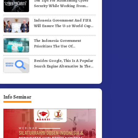
Ten Tips For Maintaining Cyber
i Medan
Komunitas WEST Karo
Security While Working From
Outside The Office
Indonesia Government And FIFA
Will Ensure The U-20 World Cup
Runs Well And According To FIFA
Standards
The Indonesia Government
Prioritizes The Use Of
Domestically-Produced COVID-19
Vaccines
Besides Google, This Is A Popular
Search Engine Alternative In The
World
Info Seminar