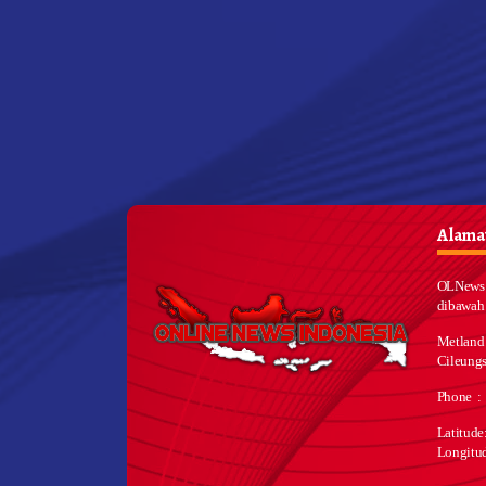
Alamat
OLNews 
dibawah
Metland
Cileungs
Phone :
Latitud
Longitu