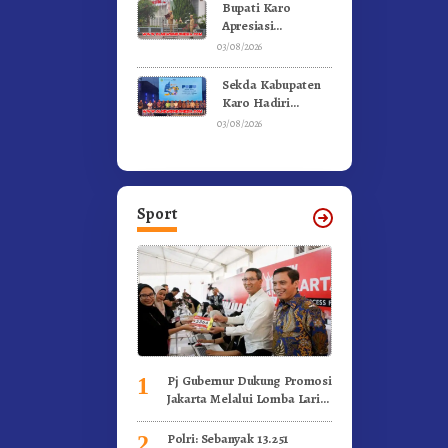
Bupati Karo
Apresiasi
Suksesnya FBB
03/08/2026
2026 dan
Targetkan FBB
Sekda Kabupaten
2027 Go
Karo Hadiri
Internasional.!
Penutupan (PRSU)
03/08/2026
Tahun 2026 Di
Medan
Sport
Pj Gubernur Dukung Promosi
1
Jakarta Melalui Lomba Lari
Internasional
Polri: Sebanyak 13.251
2