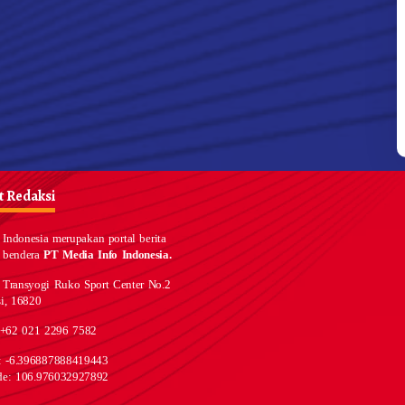
 Redaksi
Indonesia merupakan portal berita
 bendera
PT Media Info Indonesia.
 Transyogi Ruko Sport Center No.2
i, 16820
 +62 021 2296 7582
e: -6.396887888419443
de: 106.976032927892