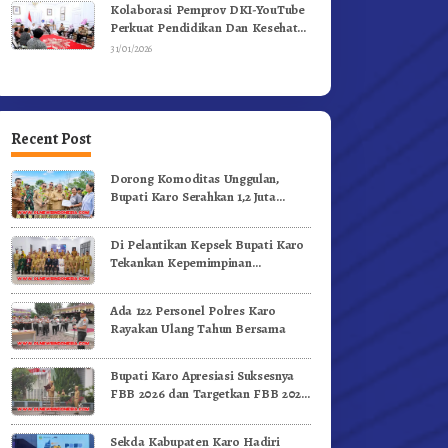
Kolaborasi Pemprov DKI-YouTube
Perkuat Pendidikan Dan Kesehatan
Mental
31/01/2026
Recent Post
Dorong Komoditas Unggulan,
Bupati Karo Serahkan 1,2 Juta
Benih Kopi Arabika
Di Pelantikan Kepsek Bupati Karo
Tekankan Kepemimpinan
Profesional Dongkrak Mutu
Pendidikan
Ada 122 Personel Polres Karo
Rayakan Ulang Tahun Bersama
Bupati Karo Apresiasi Suksesnya
FBB 2026 dan Targetkan FBB 2027
Go Internasional.!
Sekda Kabupaten Karo Hadiri