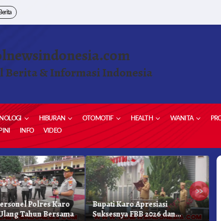
Berita
olnewsindonesia.com
l Berita & Informasi Indonesia
NOLOGI
HIBURAN
OTOMOTIF
HEALTH
WANITA
PRO
INI
INFO
VIDEO
»
Personel Polres Karo
Bupati Karo Apresiasi
S
Ulang Tahun Bersama
Suksesnya FBB 2026 dan
P