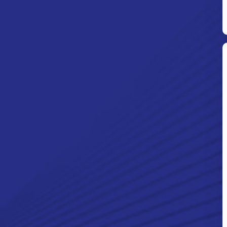
Ditpolsatwa Baharkam Polri Tiba
Di Myanmar, Siap Bantu Korban
Gempa Myanmar