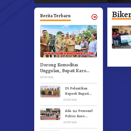
ka
Profesional Dongkrak Mutu
Pendidikan
Bike
Berita Terbaru
Dorong Komoditas
Unggulan, Bupati Karo
Serahkan 1,2 Juta Benih
05/08/2026
Kopi Arabika
Di Pelantikan
Kepsek Bupati
Karo Tekankan
03/08/2026
Kepemimpinan
Profesional
Ada 122 Personel
Dongkrak Mutu
Polres Karo
Pendidikan
Rayakan Ulang
03/08/2026
Tahun Bersama