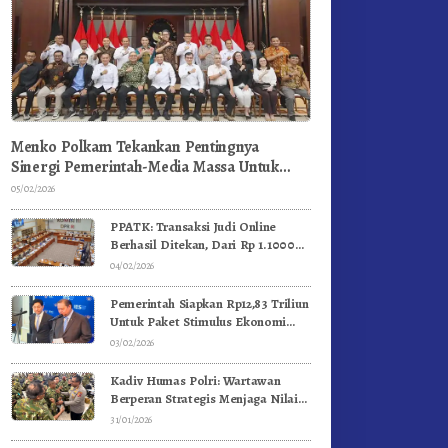
Menko Polkam Tekankan Pentingnya
Sinergi Pemerintah-Media Massa Untuk
Jaga Stabilitas Bangsa
05/02/2026
PPATK: Transaksi Judi Online
Berhasil Ditekan, Dari Rp 1.1000
Triliun Menjadi Rp 268 Triliun
04/02/2026
Pemerintah Siapkan Rp12,83 Triliun
Untuk Paket Stimulus Ekonomi
Kuartal I-2026
03/02/2026
Kadiv Humas Polri: Wartawan
Berperan Strategis Menjaga Nilai
Kebangsaan, Demokrasi, dan NKRI
31/01/2026