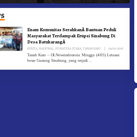
Targetkan FBB 2027 Go
D
Internasional.!
rs
Enam Komunitas SerahkanÂ Bantuan Peduli
Masyarakat Terdampak Erupsi Sinabung Di
Desa BatukarangÂ
By
BERITA
,
NASIONAL
,
SUMATERA UTARA
,
TANAH KARO
|
04/03/2018
Redaksi
Tanah Karo – OLNewsindonesia. Minggu (4/03) Letusan
besar Gunung Sinabung, yang terjadi