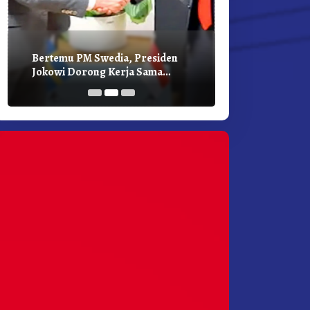
Bertemu PM Swedia, Presiden
Presiden Joko
Jokowi Dorong Kerja Sama
Bilateral Den
Pembangunan Hijau