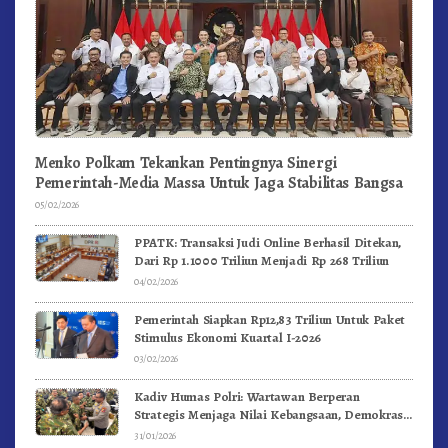
Menko Polkam Tekankan Pentingnya Sinergi
Pemerintah-Media Massa Untuk Jaga Stabilitas Bangsa
05/02/2026
PPATK: Transaksi Judi Online Berhasil Ditekan,
Dari Rp 1.1000 Triliun Menjadi Rp 268 Triliun
04/02/2026
Pemerintah Siapkan Rp12,83 Triliun Untuk Paket
Stimulus Ekonomi Kuartal I-2026
03/02/2026
Kadiv Humas Polri: Wartawan Berperan
Strategis Menjaga Nilai Kebangsaan, Demokrasi,
dan NKRI
31/01/2026