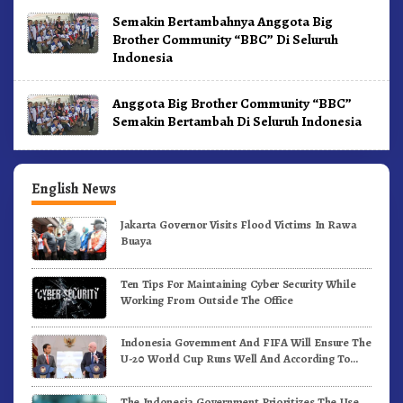
Semakin Bertambahnya Anggota Big
Brother Community “BBC” Di Seluruh
Indonesia
Anggota Big Brother Community “BBC”
Semakin Bertambah Di Seluruh Indonesia
English News
Jakarta Governor Visits Flood Victims In Rawa
Buaya
Ten Tips For Maintaining Cyber Security While
Working From Outside The Office
Indonesia Government And FIFA Will Ensure The
U-20 World Cup Runs Well And According To
FIFA Standards
The Indonesia Government Prioritizes The Use