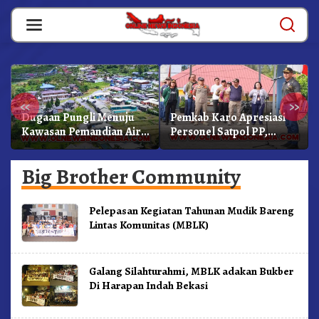
Skip
to
content
«
»
Dugaan Pungli Menuju
Pemkab Karo Apresiasi
Kawasan Pemandian Air
Personel Satpol PP,
Panas Semangat Gunung
Linmas, Dan Pemadam
– Doulu Foto Dan
Kebakaran
Big Brother Community
Videokan!
Pelepasan Kegiatan Tahunan Mudik Bareng
Lintas Komunitas (MBLK)
Galang Silahturahmi, MBLK adakan Bukber
Di Harapan Indah Bekasi