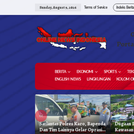
Skip
to
Sunday, August 9, 2026
Terms of Service
Indeks Berit
content
Porta
BERITA
EKONOMI
SPORTS
TEK
ENGLISH NEWS
LINGKUNGAN
KOLOM OP
«
kung
Satlantas Polres Karo, Bapenda
Dugaan P
reja
Dan Tim Lainnya Gelar Oprasi
Kawasan 