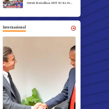
Untuk Meriahkan HUT RI Ke-81
Dibuka Sekda Karo
Internasional