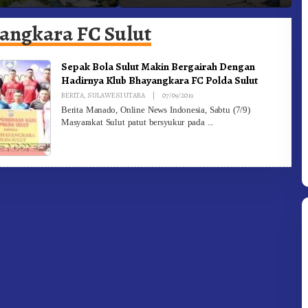
 Gunung – Doulu Foto
Dan Pemadam Kebakaran
K
okan!
angkara FC Sulut
Sepak Bola Sulut Makin Bergairah Dengan
Hadirnya Klub Bhayangkara FC Polda Sulut
By
BERITA
,
SULAWESI UTARA
|
07/09/2019
Redaksi
Berita Manado, Online News Indonesia, Sabtu (7/9)
Masyarakat Sulut patut bersyukur pada