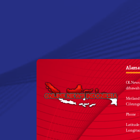
Alamat
OLNews 
dibawah
Metland
Cileungs
Phone :
Latitud
Longitu