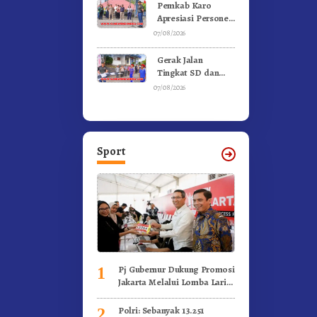
Gunung – Doulu
Pemkab Karo
Foto Dan
Apresiasi Personel
Videokan!
Satpol PP, Linmas,
07/08/2026
Dan Pemadam
Kebakaran
Gerak Jalan
Tingkat SD dan
SMP Untuk
07/08/2026
Meriahkan HUT RI
Ke-81 Dibuka
Sekda Karo
Sport
Pj Gubernur Dukung Promosi
1
Jakarta Melalui Lomba Lari
Internasional
Polri: Sebanyak 13.251
2