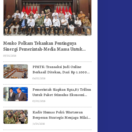
Menko Polkam Tekankan Pentingnya
Sinergi Pemerintah-Media Massa Untuk
Jaga Stabilitas Bangsa
05/02/2026
PPATK: Transaksi Judi Online
Berhasil Ditekan, Dari Rp 1.1000
Triliun Menjadi Rp 268 Triliun
04/02/2026
Pemerintah Siapkan Rp12,83 Triliun
Untuk Paket Stimulus Ekonomi
Kuartal I-2026
03/02/2026
Kadiv Humas Polri: Wartawan
Berperan Strategis Menjaga Nilai
Kebangsaan, Demokrasi, dan NKRI
31/01/2026