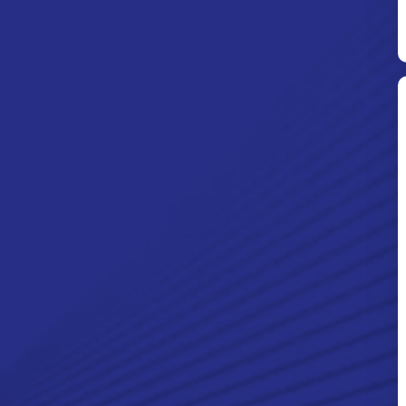
Ditpolsatwa Baharkam Polri Tiba
Di Myanmar, Siap Bantu Korban
Gempa Myanmar