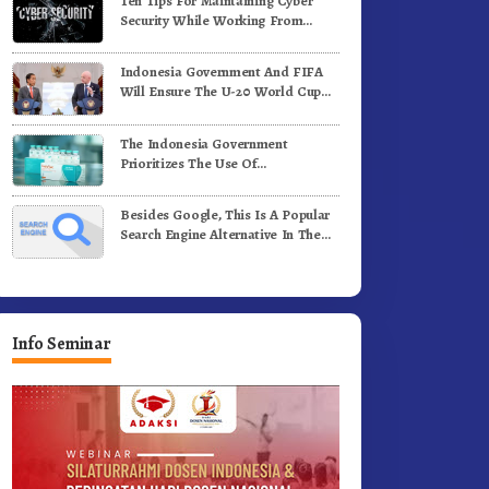
Ten Tips For Maintaining Cyber
e-81 Dibuka Sekda Karo
Bergerak.!
Security While Working From
Outside The Office
Indonesia Government And FIFA
Will Ensure The U-20 World Cup
Runs Well And According To FIFA
Standards
The Indonesia Government
Prioritizes The Use Of
Domestically-Produced COVID-19
Vaccines
Besides Google, This Is A Popular
Search Engine Alternative In The
World
Info Seminar