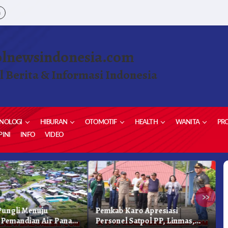
a
olnewsindonesia.com
l Berita & Informasi Indonesia
NOLOGI
HIBURAN
OTOMOTIF
HEALTH
WANITA
PRO
INI
INFO
VIDEO
»
ungli Menuju
Pemkab Karo Apresiasi
G
Pemandian Air Panas
Personel Satpol PP, Linmas,
S