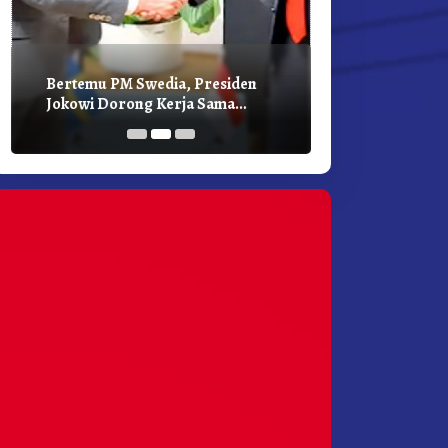
Bertemu PM Swedia, Presiden
Presiden Joko
Jokowi Dorong Kerja Sama
Bilateral Den
Pembangunan Hijau