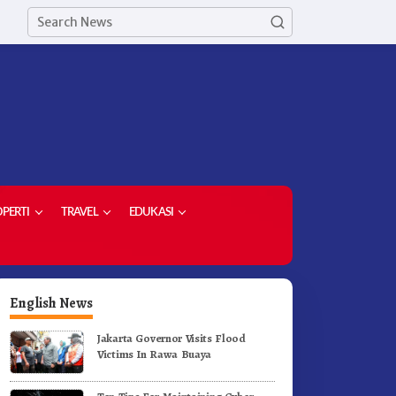
PERTI
TRAVEL
EDUKASI
English News
Jakarta Governor Visits Flood
Victims In Rawa Buaya
erak Jalan Tingkat SD dan
Ketua Demokrat Kabupaten
MP Untuk Meriahkan HUT RI
Karo Pimpin Laskar Biru