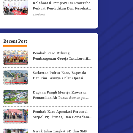
Kolaborasi Pemprov DKI-YouTube
Perkuat Pendidikan Dan Kesehatan
Mental
31/01/2026
Recent Post
Pemkab Karo Dukung
Pembangunan Gereja Inkulturatif
GBKP Bukit Klasis Barus Sibayak
Satlantas Polres Karo, Bapenda
Dan Tim Lainnya Gelar Oprasi
Sadar Pajak Kenderaan
Dugaan Pungli Menuju Kawasan
Pemandian Air Panas Semangat
Gunung – Doulu Foto Dan
Videokan!
Pemkab Karo Apresiasi Personel
Satpol PP, Linmas, Dan Pemadam
Kebakaran
Gerak Jalan Tingkat SD dan SMP