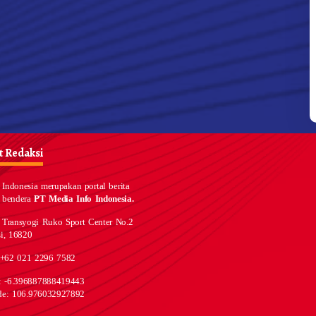
 Redaksi
Indonesia merupakan portal berita
 bendera
PT Media Info Indonesia.
 Transyogi Ruko Sport Center No.2
i, 16820
 +62 021 2296 7582
e: -6.396887888419443
de: 106.976032927892