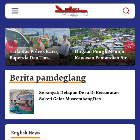
Skip
to
content
«
»
Satlantas Polres Karo,
Dugaan Pungli Menuju
Bapenda Dan Tim
Kawasan Pemandian Air
Lainnya Gelar Oprasi
Panas Semangat Gunung
Sadar Pajak Kenderaan
– Doulu Foto Dan
Berita pamdeglang
Videokan!
Sebanyak Delapan Desa Di Kecamatan
Saketi Gelar MusrembangDes
English News