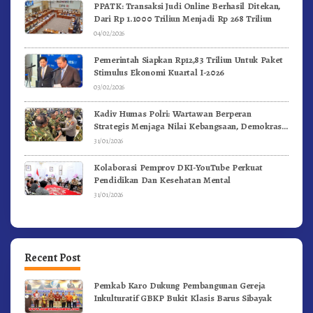
PPATK: Transaksi Judi Online Berhasil Ditekan,
Dari Rp 1.1000 Triliun Menjadi Rp 268 Triliun
04/02/2026
Pemerintah Siapkan Rp12,83 Triliun Untuk Paket
Stimulus Ekonomi Kuartal I-2026
03/02/2026
Kadiv Humas Polri: Wartawan Berperan
Strategis Menjaga Nilai Kebangsaan, Demokrasi,
dan NKRI
31/01/2026
Kolaborasi Pemprov DKI-YouTube Perkuat
Pendidikan Dan Kesehatan Mental
31/01/2026
Recent Post
Pemkab Karo Dukung Pembangunan Gereja
Inkulturatif GBKP Bukit Klasis Barus Sibayak