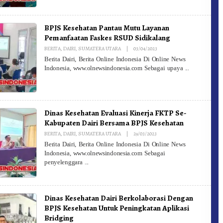
BPJS Kesehatan Pantau Mutu Layanan
Pemanfaatan Faskes RSUD Sidikalang
By
BERITA
,
DAIRI
,
SUMATERA UTARA
|
03/04/2023
Redaksi
Berita Dairi, Berita Online Indonesia Di Online News
Indonesia, www.olnewsindonesia.com Sebagai upaya
Dinas Kesehatan Evaluasi Kinerja FKTP Se-
Kabupaten Dairi Bersama BPJS Kesehatan
By
BERITA
,
DAIRI
,
SUMATERA UTARA
|
29/03/2023
Redaksi
Berita Dairi, Berita Online Indonesia Di Online News
Indonesia, www.olnewsindonesia.com Sebagai
penyelenggara
Dinas Kesehatan Dairi Berkolaborasi Dengan
BPJS Kesehatan Untuk Peningkatan Aplikasi
Bridging