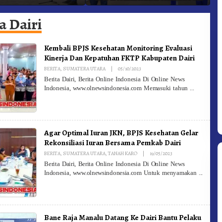
1 Dibuka Sekda Karo
Bergerak.!
a Dairi
Kembali BPJS Kesehatan Monitoring Evaluasi
Kinerja Dan Kepatuhan FKTP Kabupaten Dairi
By
BERITA
,
SUMATERA UTARA
|
05/10/2023
Redaksi
Berita Dairi, Berita Online Indonesia Di Online News
Indonesia, www.olnewsindonesia.com Memasuki tahun
Agar Optimal Iuran JKN, BPJS Kesehatan Gelar
Rekonsiliasi Iuran Bersama Pemkab Dairi
By
BERITA
,
SUMATERA UTARA
,
TANAH KARO
|
19/05/2023
Redaksi
Berita Dairi, Berita Online Indonesia Di Online News
Indonesia, www.olnewsindonesia.com Untuk menyamakan
Bane Raja Manalu Datang Ke Dairi Bantu Pelaku