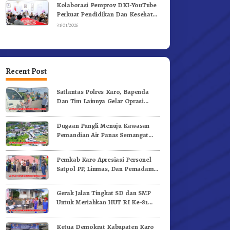
Kolaborasi Pemprov DKI-YouTube
Perkuat Pendidikan Dan Kesehatan
Mental
31/01/2026
Recent Post
Satlantas Polres Karo, Bapenda
Dan Tim Lainnya Gelar Oprasi
Sadar Pajak Kenderaan
Dugaan Pungli Menuju Kawasan
Pemandian Air Panas Semangat
Gunung – Doulu Foto Dan
Videokan!
Pemkab Karo Apresiasi Personel
Satpol PP, Linmas, Dan Pemadam
Kebakaran
Gerak Jalan Tingkat SD dan SMP
Untuk Meriahkan HUT RI Ke-81
Dibuka Sekda Karo
Ketua Demokrat Kabupaten Karo