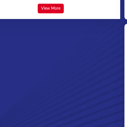
View More
Ditpolsatwa Baharkam Polri Tiba
Di Myanmar, Siap Bantu Korban
Gempa Myanmar