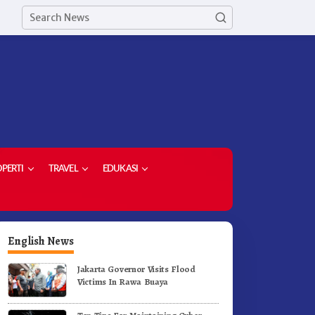
PERTI
TRAVEL
EDUKASI
English News
Jakarta Governor Visits Flood
Victims In Rawa Buaya
Meriahkan HUT RI Ke-81
Menyemarakan HUT Ke-81
Pemkab Karo Gelar Gerak
Pemkab Karo Gelar