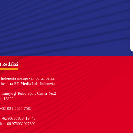
Bertemu PM Swedia, 
Jokowi Dorong Kerja
Pembangunan Hijau
 Redaksi
Indonesia merupakan portal berita
 bendera
PT Media Info Indonesia.
 Transyogi Ruko Sport Center No.2
i, 16820
 +62 021 2296 7582
e: -6.396887888419443
de: 106.976032927892