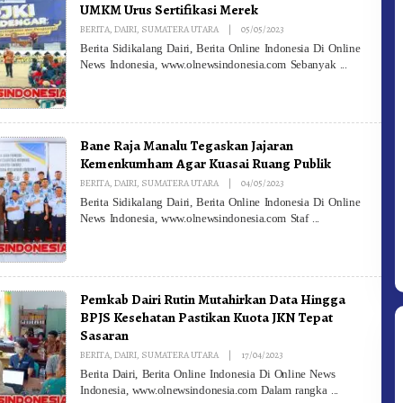
UMKM Urus Sertifikasi Merek
By
BERITA
,
DAIRI
,
SUMATERA UTARA
|
05/05/2023
Redaksi
Berita Sidikalang Dairi, Berita Online Indonesia Di Online
News Indonesia, www.olnewsindonesia.com Sebanyak
Bane Raja Manalu Tegaskan Jajaran
Kemenkumham Agar Kuasai Ruang Publik
By
BERITA
,
DAIRI
,
SUMATERA UTARA
|
04/05/2023
Redaksi
Berita Sidikalang Dairi, Berita Online Indonesia Di Online
News Indonesia, www.olnewsindonesia.com Staf
Pemkab Dairi Rutin Mutahirkan Data Hingga
BPJS Kesehatan Pastikan Kuota JKN Tepat
Sasaran
By
BERITA
,
DAIRI
,
SUMATERA UTARA
|
17/04/2023
Redaksi
Berita Dairi, Berita Online Indonesia Di Online News
Indonesia, www.olnewsindonesia.com Dalam rangka