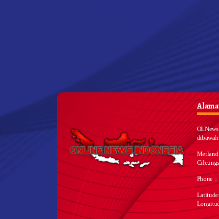
Alamat
OLNews 
dibawah
Metland
Cileungs
Phone :
Latitud
Longitu