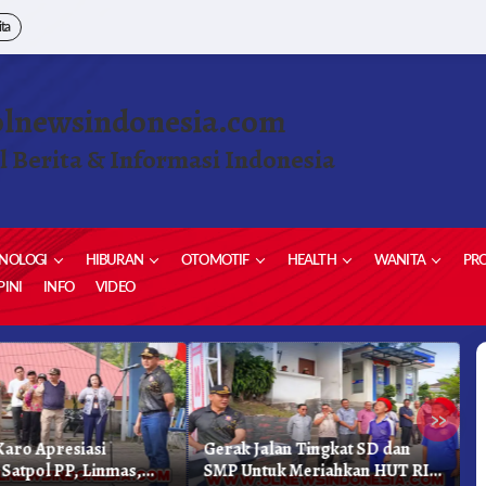
ita
olnewsindonesia.com
l Berita & Informasi Indonesia
NOLOGI
HIBURAN
OTOMOTIF
HEALTH
WANITA
PRO
INI
INFO
VIDEO
»
 Jalan Tingkat SD dan
Ketua Demokrat Kabupaten
Untuk Meriahkan HUT RI
Karo Pimpin Laskar Biru