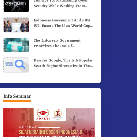
Ten Tips For Maintaining Cyber
Jalan Kemerdekaan.!
Pertandingan Olahraga
Security While Working From
Outside The Office
Indonesia Government And FIFA
Will Ensure The U-20 World Cup
Runs Well And According To FIFA
Standards
The Indonesia Government
Prioritizes The Use Of
Domestically-Produced COVID-19
Vaccines
Besides Google, This Is A Popular
Search Engine Alternative In The
World
Info Seminar