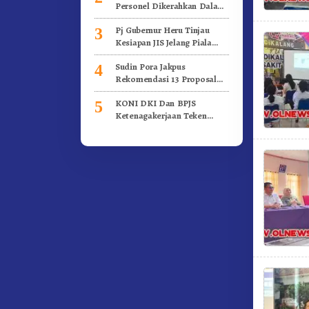
Personel Dikerahkan Dalam
Pengamanan Piala Dunia U-
Pj Gubernur Heru Tinjau
3
17 Indonesia
Kesiapan JIS Jelang Piala
Dunia U-17
Sudin Pora Jakpus
4
Rekomendasi 13 Proposal
Kegiatan Kepemudaan
KONI DKI Dan BPJS
5
Ketenagakerjaan Teken
Kerja Sama