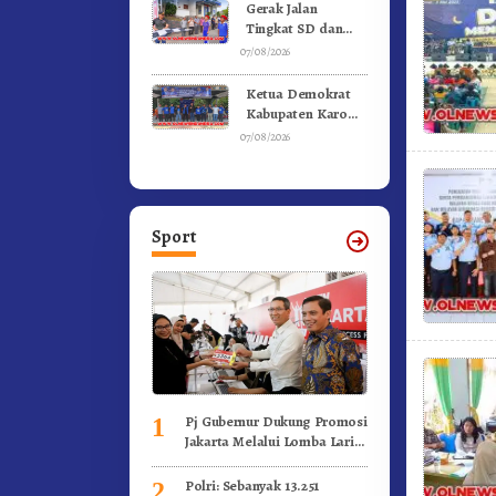
Kebakaran
Gerak Jalan
Tingkat SD dan
SMP Untuk
07/08/2026
Meriahkan HUT RI
Ke-81 Dibuka
Ketua Demokrat
Sekda Karo
Kabupaten Karo
Pimpin Laskar Biru
07/08/2026
Bergerak.!
Sport
Pj Gubernur Dukung Promosi
1
Jakarta Melalui Lomba Lari
Internasional
Polri: Sebanyak 13.251
2