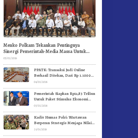
Menko Polkam Tekankan Pentingnya
Sinergi Pemerintah-Media Massa Untuk
Jaga Stabilitas Bangsa
05/02/2026
PPATK: Transaksi Judi Online
Berhasil Ditekan, Dari Rp 1.1000
Triliun Menjadi Rp 268 Triliun
04/02/2026
Pemerintah Siapkan Rp12,83 Triliun
Untuk Paket Stimulus Ekonomi
Kuartal I-2026
03/02/2026
Kadiv Humas Polri: Wartawan
Berperan Strategis Menjaga Nilai
Kebangsaan, Demokrasi, dan NKRI
31/01/2026