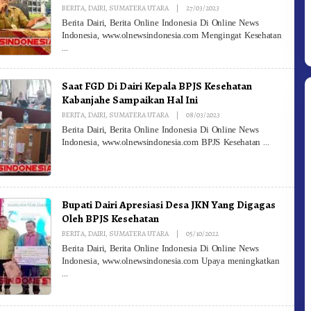
By
BERITA
,
DAIRI
,
SUMATERA UTARA
|
27/03/2023
Redaksi
Berita Dairi, Berita Online Indonesia Di Online News
Indonesia, www.olnewsindonesia.com Mengingat Kesehatan
Saat FGD Di Dairi Kepala BPJS Kesehatan
Kabanjahe Sampaikan Hal Ini
By
BERITA
,
DAIRI
,
SUMATERA UTARA
|
08/03/2023
Redaksi
Berita Dairi, Berita Online Indonesia Di Online News
Indonesia, www.olnewsindonesia.com BPJS Kesehatan
Bupati Dairi Apresiasi Desa JKN Yang Digagas
Oleh BPJS Kesehatan
By
BERITA
,
DAIRI
,
SUMATERA UTARA
|
05/10/2022
Redaksi
Berita Dairi, Berita Online Indonesia Di Online News
Indonesia, www.olnewsindonesia.com Upaya meningkatkan