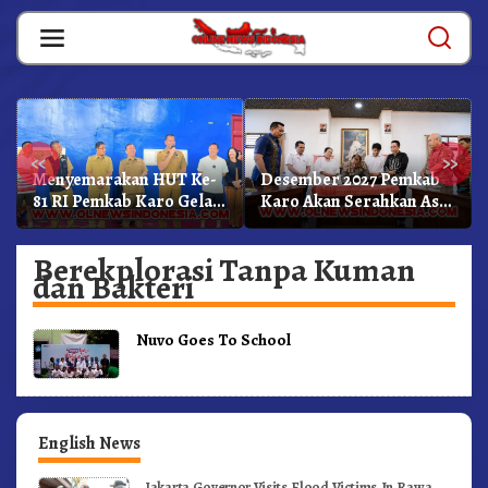
Skip
to
content
«
»
Menyemarakan HUT Ke-
Desember 2027 Pemkab
81 RI Pemkab Karo Gelar
Karo Akan Serahkan Aset
Pertandingan Olahraga
RSUD Kabanjahe Ke
Moderamen GBKP
Berekplorasi Tanpa Kuman
dan Bakteri
Nuvo Goes To School
English News
Jakarta Governor Visits Flood Victims In Rawa