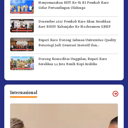
Menyemarakan HUT Ke-81 RI Pemkab Karo
Gelar Pertandingan Olahraga
Desember 2027 Pemkab Karo Akan Serahkan
Aset RSUD Kabanjahe Ke Moderamen GBKP
Bupati Karo Dorong Lulusan Universitas Quality
Berastagi Jadi Generasi Inovatif dan
Berintegritas
Dorong Komoditas Unggulan, Bupati Karo
Serahkan 1,2 Juta Benih Kopi Arabika
Internasional