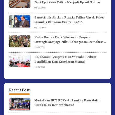
Dari Rp 1.1000 Triliun Menjadi Rp 268 Triliun
04/02/2026
Pemerintah Siapkan Rp12,83 Triliun Untuk Paket
Stimulus Ekonomi Kuartal I-2026
03/02/2026
Kadiv Humas Polri: Wartawan Berperan
Strategis Menjaga Nilai Kebangsaan, Demokrasi,
dan NKRI
31/01/2026
Kolaborasi Pemprov DKI-YouTube Perkuat
Pendidikan Dan Kesehatan Mental
31/01/2026
Recent Post
Meriahkan HUT RI Ke-81 Pemkab Karo Gelar
Gerak Jalan Kemerdekaan.!