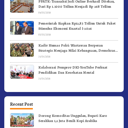
PPATK: Transaksi Judi Online Berhasil Ditekan,
Dari Rp 1.1000 Triliun Menjadi Rp 268 Triliun
04/02/2026
Pemerintah Siapkan Rp12,83 Triliun Untuk Paket
Stimulus Ekonomi Kuartal I-2026
03/02/2026
Kadiv Humas Polri: Wartawan Berperan
Strategis Menjaga Nilai Kebangsaan, Demokrasi,
dan NKRI
31/01/2026
Kolaborasi Pemprov DKI-YouTube Perkuat
Pendidikan Dan Kesehatan Mental
31/01/2026
Recent Post
Dorong Komoditas Unggulan, Bupati Karo
Serahkan 1,2 Juta Benih Kopi Arabika