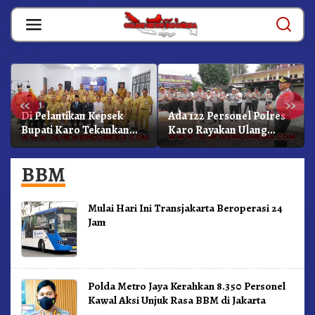
Skip
to
content
«
»
Di Pelantikan Kepsek
Ada 122 Personel Polres
Bupati Karo Tekankan
Karo Rayakan Ulang
Kepemimpinan
Tahun Bersama
Profesional Dongkrak
BBM
Mutu Pendidikan
Mulai Hari Ini Transjakarta Beroperasi 24
Jam
Polda Metro Jaya Kerahkan 8.350 Personel
Kawal Aksi Unjuk Rasa BBM di Jakarta