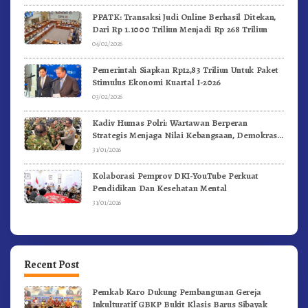
PPATK: Transaksi Judi Online Berhasil Ditekan,
Dari Rp 1.1000 Triliun Menjadi Rp 268 Triliun
04/02/2026
Pemerintah Siapkan Rp12,83 Triliun Untuk Paket
Stimulus Ekonomi Kuartal I-2026
03/02/2026
Kadiv Humas Polri: Wartawan Berperan
Strategis Menjaga Nilai Kebangsaan, Demokrasi,
dan NKRI
31/01/2026
Kolaborasi Pemprov DKI-YouTube Perkuat
Pendidikan Dan Kesehatan Mental
31/01/2026
Recent Post
Pemkab Karo Dukung Pembangunan Gereja
Inkulturatif GBKP Bukit Klasis Barus Sibayak