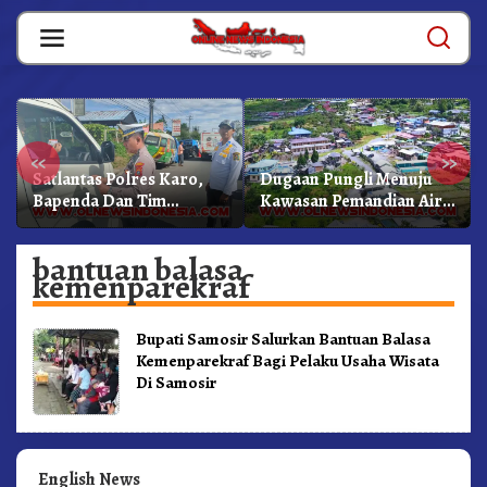
Skip
to
content
«
»
Satlantas Polres Karo,
Dugaan Pungli Menuju
Bapenda Dan Tim
Kawasan Pemandian Air
Lainnya Gelar Oprasi
Panas Semangat Gunung
Sadar Pajak Kenderaan
– Doulu Foto Dan
bantuan balasa
Videokan!
kemenparekraf
Bupati Samosir Salurkan Bantuan Balasa
Kemenparekraf Bagi Pelaku Usaha Wisata
Di Samosir
English News