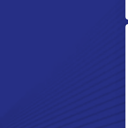
Ditpolsatwa Baharkam Polri Tiba
Di Myanmar, Siap Bantu Korban
Gempa Myanmar