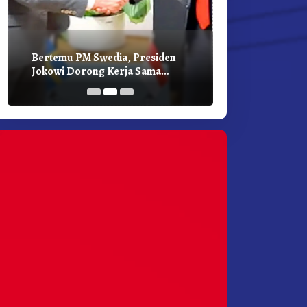
Bertemu PM Swedia, Presiden
Presiden Joko
Jokowi Dorong Kerja Sama
Bilateral Den
Pembangunan Hijau