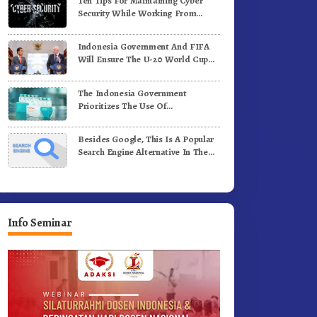
Ten Tips For Maintaining Cyber
adi Generasi Inovatif dan
Benih Kopi Arabika
Security While Working From
erintegritas
Outside The Office
Indonesia Government And FIFA
Will Ensure The U-20 World Cup
Runs Well And According To FIFA
Standards
The Indonesia Government
Prioritizes The Use Of
Domestically-Produced COVID-19
Vaccines
Besides Google, This Is A Popular
Search Engine Alternative In The
World
Info Seminar