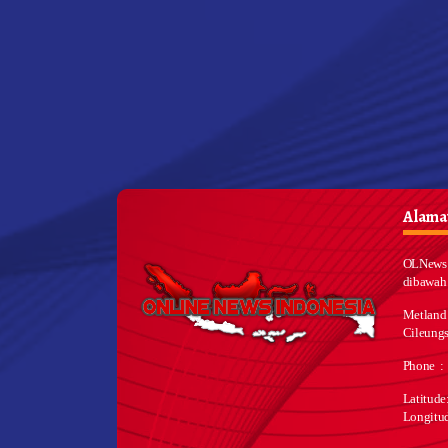
Alamat
OLNews 
dibawah
Metland
Cileungs
Phone :
Latitud
Longitu