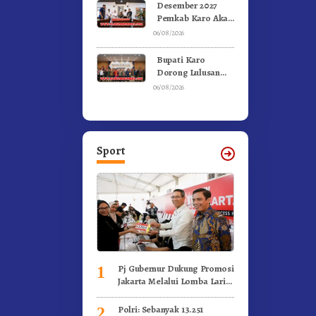
Olahraga
Desember 2027
Pemkab Karo Akan
Serahkan Aset
06/08/2026
RSUD Kabanjahe
Ke Moderamen
Bupati Karo
GBKP
Dorong Lulusan
Universitas Quality
06/08/2026
Berastagi Jadi
Generasi Inovatif
dan Berintegritas
Sport
Pj Gubernur Dukung Promosi
1
Jakarta Melalui Lomba Lari
Internasional
Polri: Sebanyak 13.251
2