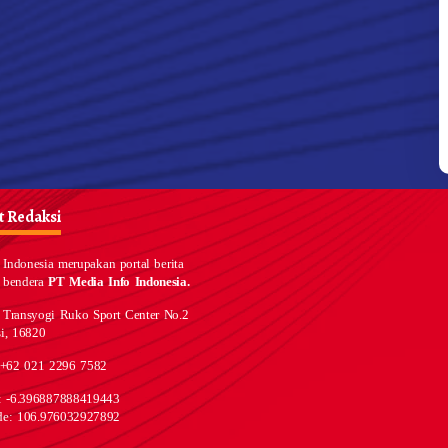
 Redaksi
Indonesia merupakan portal berita
 bendera
PT Media Info Indonesia.
 Transyogi Ruko Sport Center No.2
i, 16820
 +62 021 2296 7582
e: -6.396887888419443
de: 106.976032927892