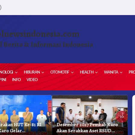
olnewsindonesia.com
l Berita & Informasi Indonesia
NOLOGI
HIBURAN
OTOMOTIF
HEALTH
WANITA
PRO
INI
INFO
VIDEO
»
rakan HUT Ke-81 RI
Desember 2027 Pemkab Karo
B
Karo Gelar
Akan Serahkan Aset RSUD
U