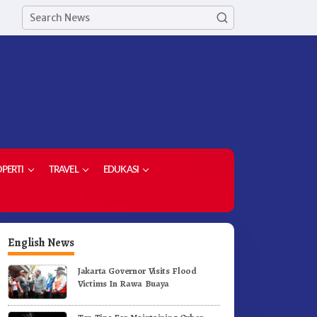
PERTI
TRAVEL
EDUKASI
English News
Jakarta Governor Visits Flood
Victims In Rawa Buaya
upati Karo Dorong Lulusan
Dorong Komoditas Unggulan
niversitas Quality Berastagi
Bupati Karo Serahkan 1,2 Jut