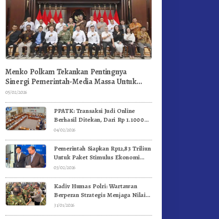
Menko Polkam Tekankan Pentingnya
Sinergi Pemerintah-Media Massa Untuk
Jaga Stabilitas Bangsa
05/02/2026
PPATK: Transaksi Judi Online
Berhasil Ditekan, Dari Rp 1.1000
Triliun Menjadi Rp 268 Triliun
04/02/2026
Pemerintah Siapkan Rp12,83 Triliun
Untuk Paket Stimulus Ekonomi
Kuartal I-2026
03/02/2026
Kadiv Humas Polri: Wartawan
Berperan Strategis Menjaga Nilai
Kebangsaan, Demokrasi, dan NKRI
31/01/2026