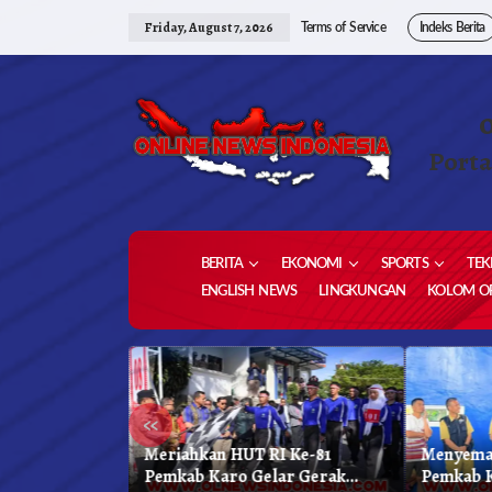
Skip
to
Friday, August 7, 2026
Terms of Service
Indeks Berita
content
Porta
BERITA
EKONOMI
SPORTS
TEK
ENGLISH NEWS
LINGKUNGAN
KOLOM OP
«
 Kabupaten
Meriahkan HUT RI Ke-81
Menyema
kar Biru
Pemkab Karo Gelar Gerak
Pemkab 