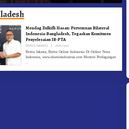
ngan Olahraga
Kabanjahe Ke Moderamen
J
GBKP
B
ladesh
Mendag Zulkifli Hasan: Pertemuan Bilateral
Indonesia-Bangladesh, Tegaskan Komitmen
Penyelesaian IB-PTA
By
BERITA
,
JAKARTA
|
18/07/2022
Redaksi
Berita Jakarta, Berita Online Indonesia Di Online News
Indonesia, www.olnewsindonesia.com Menteri Perdagangan