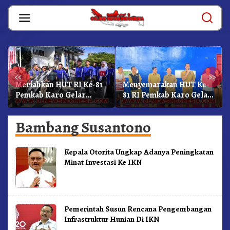
Skip
to
content
«
»
Meriahkan HUT RI Ke-81
Menyemarakan HUT Ke-
Pemkab Karo Gelar
81 RI Pemkab Karo Gelar
Gerak Jalan
Pertandingan Olahraga
Kemerdekaan.!
Bambang Susantono
Kepala Otorita Ungkap Adanya Peningkatan
Minat Investasi Ke IKN
Pemerintah Susun Rencana Pengembangan
Infrastruktur Hunian Di IKN