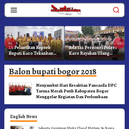
Skip
to
content
«
»
Di Pelantikan Kepsek
Ada 122 Personel Polres
Bupati Karo Tekankan
Karo Rayakan Ulang
Kepemimpinan
Tahun Bersama
Profesional Dongkrak
Balon bupati bogor 2018
Mutu Pendidikan
Menyambut Hari Kesaktian Pancasila DPC
Taruna Merah Putih Kabupaten Bogor
Menggelar Kegiatan Dan Perlombaan
English News
Jakarta Governor Visits Flood Victims In Rawa