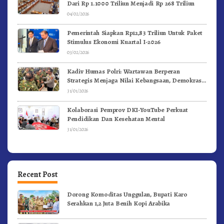
Dari Rp 1.1000 Triliun Menjadi Rp 268 Triliun
04/02/2026
Pemerintah Siapkan Rp12,83 Triliun Untuk Paket
Stimulus Ekonomi Kuartal I-2026
03/02/2026
Kadiv Humas Polri: Wartawan Berperan
Strategis Menjaga Nilai Kebangsaan, Demokrasi,
dan NKRI
31/01/2026
Kolaborasi Pemprov DKI-YouTube Perkuat
Pendidikan Dan Kesehatan Mental
31/01/2026
Recent Post
Dorong Komoditas Unggulan, Bupati Karo
Serahkan 1,2 Juta Benih Kopi Arabika