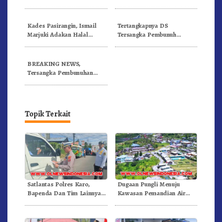
Kecamatan Cileungsi
di 17 Titik
Kades Pasirangin, Ismail
Tertangkapnya DS
Marjuki Adakan Halal
Tersangka Pembunuh
Bihalal
Ahmad Fadli hasibuan
BREAKING NEWS,
Tersangka Pembunuhan
Pasirangin Cileungsi
Tertangkap
Topik Terkait
Satlantas Polres Karo,
Dugaan Pungli Menuju
Bapenda Dan Tim Lainnya
Kawasan Pemandian Air
Gelar Oprasi Sadar Pajak
Panas Semangat Gunung –
Kenderaan
Doulu Foto Dan Videokan!