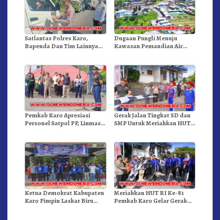
Satlantas Polres Karo,
Dugaan Pungli Menuju
Bapenda Dan Tim Lainnya
Kawasan Pemandian Air
Gelar Oprasi Sadar Pajak
Panas Semangat Gunung –
Kenderaan
Doulu Foto Dan Videokan!
Pemkab Karo Apresiasi
Gerak Jalan Tingkat SD dan
Personel Satpol PP, Linmas,
SMP Untuk Meriahkan HUT
Dan Pemadam Kebakaran
RI Ke-81 Dibuka Sekda Karo
Ketua Demokrat Kabupaten
Meriahkan HUT RI Ke-81
Karo Pimpin Laskar Biru
Pemkab Karo Gelar Gerak
Bergerak.!
Jalan Kemerdekaan.!