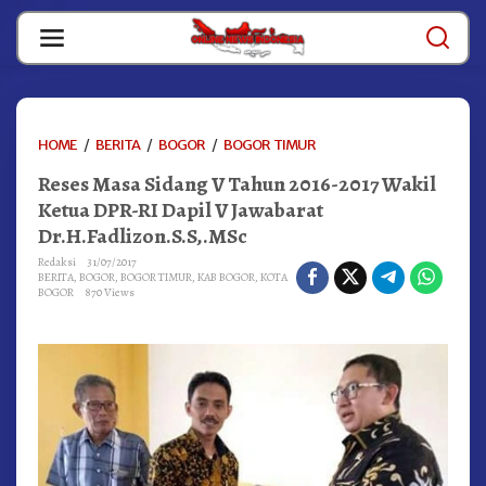
Skip
to
content
RESES
HOME
/
BERITA
/
BOGOR
/
BOGOR TIMUR
MASA
Reses Masa Sidang V Tahun 2016-2017 Wakil
SIDANG
V
Ketua DPR-RI Dapil V Jawabarat
TAHUN
Dr.H.Fadlizon.S.S,.MSc
2016-
2017
Redaksi
31/07/2017
BERITA
,
BOGOR
,
BOGOR TIMUR
,
KAB BOGOR
,
KOTA
WAKIL
BOGOR
870 Views
KETUA
DPR-
RI
DAPIL
V
JAWABARAT
DR.H.FADLIZON.S.S,.MSC