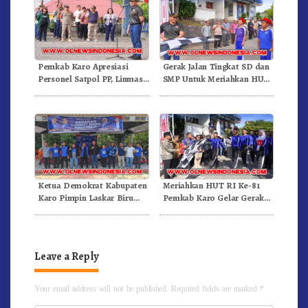
Pemkab Karo Apresiasi
Gerak Jalan Tingkat SD dan
Personel Satpol PP, Linmas,
SMP Untuk Meriahkan HUT
Dan Pemadam Kebakaran
RI Ke-81 Dibuka Sekda Karo
Ketua Demokrat Kabupaten
Meriahkan HUT RI Ke-81
Karo Pimpin Laskar Biru
Pemkab Karo Gelar Gerak
Bergerak.!
Jalan Kemerdekaan.!
Leave a Reply
Your email address will not be published.
Required fields are marked
*