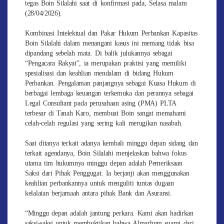
tegas Boin Silalahi saat di konfirmasi pada, Selasa malam
(28/04/2026).
Kombinasi Intelektual dan Pakar Hukum Perbankan Kapasitas
Boin Silalahi dalam menangani kasus ini memang tidak bisa
dipandang sebelah mata. Di balik julukannya sebagai
“Pengacara Rakyat”, ia merupakan praktisi yang memiliki
spesialisasi dan keahlian mendalam di bidang Hukum
Perbankan. Pengalaman panjangnya sebagai Kuasa Hukum di
berbagai lembaga keuangan terkemuka dan perannya sebagai
Legal Consultant pada perusahaan asing (PMA) PLTA
terbesar di Tanah Karo, membuat Boin sangat memahami
celah-celah regulasi yang sering kali merugikan nasabah.
Saat ditanya terkait adanya kembali minggu depan sidang dan
terkait agendanya, Boin Silalahi menjelaskan bahwa fokus
utama tim hukumnya minggu depan adalah Pemeriksaan
Saksi dari Pihak Penggugat. Ia berjanji akan menggunakan
keahlian perbankannya untuk menguliti tuntas dugaan
kelalaian berjamaah antara pihak Bank dan Asuransi.
“Minggu depan adalah jantung perkara. Kami akan hadirkan
saksi-saksi untuk membuktikan bahwa Almarhum suami dari