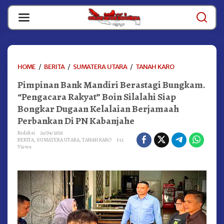
Skip
to
content
PIMPINAN
HOME
/
BERITA
/
SUMATERA UTARA
/
TANAH KARO
BANK
Pimpinan Bank Mandiri Berastagi Bungkam.
MANDIRI
BERASTAGI
“Pengacara Rakyat” Boin Silalahi Siap
BUNGKAM.
Bongkar Dugaan Kelalaian Berjamaah
"PENGACARA
Perbankan Di PN Kabanjahe
RAKYAT"
BOIN
Redaksi
29/04/2026
SILALAHI
BERITA
,
SUMATERA UTARA
,
TANAH KARO
512
Views
SIAP
BONGKAR
DUGAAN
KELALAIAN
BERJAMAAH
PERBANKAN
DI
PN
KABANJAHE