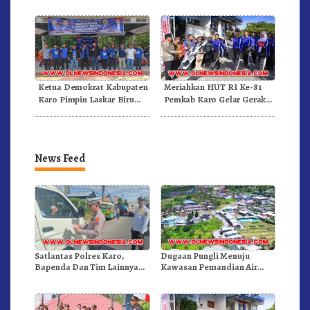
Ketua Demokrat Kabupaten
Meriahkan HUT RI Ke-81
Karo Pimpin Laskar Biru
Pemkab Karo Gelar Gerak
Bergerak.!
Jalan Kemerdekaan.!
News Feed
Satlantas Polres Karo,
Dugaan Pungli Menuju
Bapenda Dan Tim Lainnya
Kawasan Pemandian Air
Gelar Oprasi Sadar Pajak
Panas Semangat Gunung –
Kenderaan
Doulu Foto Dan Videokan!