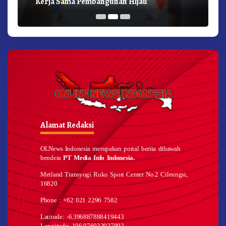
Kerja Sama Pembangunan Hijau
Alamat Redaksi
OLNews Indonesia merupakan portal berita dibawah
bendera
PT Media Info Indonesia.
Metland Transyogi Ruko Sport Center No.2 Cileungsi,
16820
Phone : +62 021 2296 7582
Latitude: -6.396887888419443
Longitude: 106.976032927892