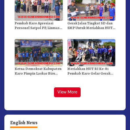
Pemkab Karo Apresiasi
Gerak Jalan Tingkat SD dan
Personel Satpol PP, Linmas,
SMP Untuk Meriahkan HUT
Dan Pemadam Kebakaran
RI Ke-81 Dibuka Sekda Karo
Ketua Demokrat Kabupaten
Meriahkan HUT RI Ke-81
Karo Pimpin Laskar Biru
Pemkab Karo Gelar Gerak
Bergerak.!
Jalan Kemerdekaan.!
View More
English News