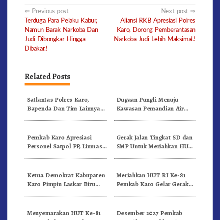
Post
Previous post
Next post
Terduga Para Pelaku Kabur,
Aliansi RKB Apresiasi Polres
navigation
Namun Barak Narkoba Dan
Karo, Dorong Pemberantasan
Judi Dibongkar Hingga
Narkoba Judi Lebih Maksimal.!
Dibakar.!
Related Posts
Satlantas Polres Karo,
Dugaan Pungli Menuju
Bapenda Dan Tim Lainnya
Kawasan Pemandian Air
Gelar Oprasi Sadar Pajak
Panas Semangat Gunung –
Kenderaan
Doulu Foto Dan Videokan!
Pemkab Karo Apresiasi
Gerak Jalan Tingkat SD dan
Personel Satpol PP, Linmas,
SMP Untuk Meriahkan HUT
Dan Pemadam Kebakaran
RI Ke-81 Dibuka Sekda Karo
Ketua Demokrat Kabupaten
Meriahkan HUT RI Ke-81
Karo Pimpin Laskar Biru
Pemkab Karo Gelar Gerak
Bergerak.!
Jalan Kemerdekaan.!
Menyemarakan HUT Ke-81
Desember 2027 Pemkab