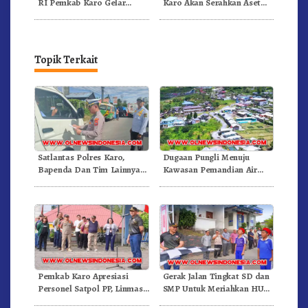
RI Pemkab Karo Gelar
Karo Akan Serahkan Aset
Pertandingan Olahraga
RSUD Kabanjahe Ke
Moderamen GBKP
Topik Terkait
Satlantas Polres Karo,
Dugaan Pungli Menuju
Bapenda Dan Tim Lainnya
Kawasan Pemandian Air
Gelar Oprasi Sadar Pajak
Panas Semangat Gunung –
Kenderaan
Doulu Foto Dan Videokan!
Pemkab Karo Apresiasi
Gerak Jalan Tingkat SD dan
Personel Satpol PP, Linmas,
SMP Untuk Meriahkan HUT
Dan Pemadam Kebakaran
RI Ke-81 Dibuka Sekda Karo