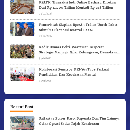
PPATK: Transaksi Judi Online Berhasil Ditekan,
Dari Rp 1.1000 Triliun Menjadi Rp 268 Triliun
04/02/2026
Pemerintah Siapkan Rp12,83 Triliun Untuk Paket
Stimulus Ekonomi Kuartal I-2026
03/02/2026
Kadiv Humas Polri: Wartawan Berperan
Strategis Menjaga Nilai Kebangsaan, Demokrasi,
dan NKRI
31/01/2026
Kolaborasi Pemprov DKI-YouTube Perkuat
Pendidikan Dan Kesehatan Mental
31/01/2026
Recent Post
Satlantas Polres Karo, Bapenda Dan Tim Lainnya
Gelar Oprasi Sadar Pajak Kenderaan