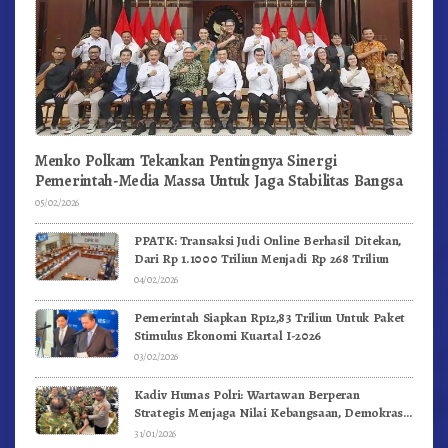
Menko Polkam Tekankan Pentingnya Sinergi
Pemerintah-Media Massa Untuk Jaga Stabilitas Bangsa
05/02/2026
PPATK: Transaksi Judi Online Berhasil Ditekan,
Dari Rp 1.1000 Triliun Menjadi Rp 268 Triliun
04/02/2026
Pemerintah Siapkan Rp12,83 Triliun Untuk Paket
Stimulus Ekonomi Kuartal I-2026
03/02/2026
Kadiv Humas Polri: Wartawan Berperan
Strategis Menjaga Nilai Kebangsaan, Demokrasi,
dan NKRI
31/01/2026