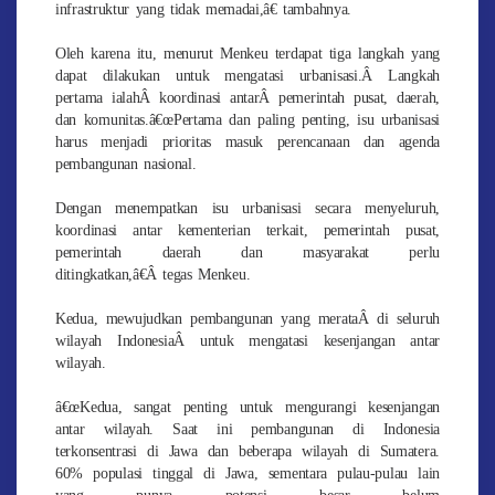
infrastruktur yang tidak memadai,â€ tambahnya.
Oleh karena itu, menurut Menkeu terdapat tiga langkah yang
dapat dilakukan untuk mengatasi urbanisasi.Â Langkah
pertama ialahÂ koordinasi antarÂ pemerintah pusat, daerah,
dan komunitas.â€œPertama dan paling penting, isu urbanisasi
harus menjadi prioritas masuk perencanaan dan agenda
pembangunan nasional.
Dengan menempatkan isu urbanisasi secara menyeluruh,
koordinasi antar kementerian terkait, pemerintah pusat,
pemerintah daerah dan masyarakat perlu
ditingkatkan,â€Â tegas Menkeu.
Kedua, mewujudkan pembangunan yang merataÂ di seluruh
wilayah IndonesiaÂ untuk mengatasi kesenjangan antar
wilayah.
â€œKedua, sangat penting untuk mengurangi kesenjangan
antar wilayah. Saat ini pembangunan di Indonesia
terkonsentrasi di Jawa dan beberapa wilayah di Sumatera.
60% populasi tinggal di Jawa, sementara pulau-pulau lain
yang punya potensi besar belum