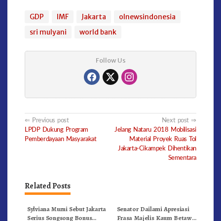
GDP
IMF
Jakarta
olnewsindonesia
sri mulyani
world bank
Follow Us
Post
Previous post
Next post
LPDP Dukung Program
Jelang Nataru 2018 Mobilisasi
navigation
Pemberdayaan Masyarakat
Material Proyek Ruas Tol
Jakarta-Cikampek Dihentikan
Sementara
Related Posts
Sylviana Murni Sebut Jakarta
Senator Dailami Apresiasi
Serius Songsong Bonus
Frasa Majelis Kaum Betawi