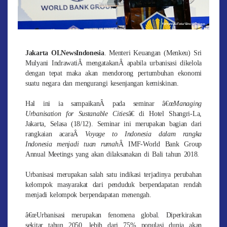
Jakarta OLNewsIndonesia
. Menteri Keuangan (Menkeu) Sri
Mulyani IndrawatiÂ mengatakanÂ apabila urbanisasi dikelola
dengan tepat maka akan mendorong pertumbuhan ekonomi
suatu negara dan mengurangi kesenjangan kemiskinan.
Hal ini ia sampaikanÂ pada seminar â€œ
Managing
Urbanisation for Sustanable Cities
â€ di Hotel Shangri-La,
Jakarta, Selasa (18/12). Seminar ini merupakan bagian dari
rangkaian acaraÂ
Voyage to Indonesia dalam rangka
Indonesia menjadi tuan rumah
Â IMF-World Bank Group
Annual Meetings yang akan dilaksanakan di Bali tahun 2018.
Urbanisasi merupakan salah satu indikasi terjadinya perubahan
kelompok masyarakat dari penduduk berpendapatan rendah
menjadi kelompok berpendapatan menengah.
â€œUrbanisasi merupakan fenomena global. Diperkirakan
sekitar tahun 2050, lebih dari 75% populasi dunia akan