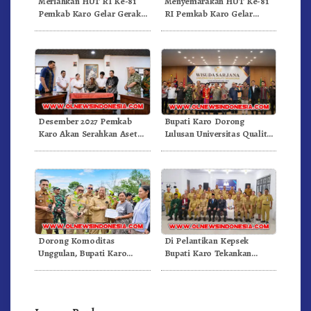
Meriahkan HUT RI Ke-81
Menyemarakan HUT Ke-81
Pemkab Karo Gelar Gerak
RI Pemkab Karo Gelar
Jalan Kemerdekaan.!
Pertandingan Olahraga
Desember 2027 Pemkab
Bupati Karo Dorong
Karo Akan Serahkan Aset
Lulusan Universitas Quality
RSUD Kabanjahe Ke
Berastagi Jadi Generasi
Moderamen GBKP
Inovatif dan Berintegritas
Dorong Komoditas
Di Pelantikan Kepsek
Unggulan, Bupati Karo
Bupati Karo Tekankan
Serahkan 1,2 Juta Benih Kopi
Kepemimpinan Profesional
Arabika
Dongkrak Mutu Pendidikan