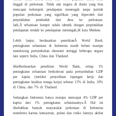
tinggal di perkotaan. Tidak ada negara di dunia yang bisa
mencapai kelompok pendapatan menengah tanpa jumlah
populasi perkotaan yang signifikan yang diperoleh dari
perpindahan penduduk dari desa ke perkotaan.
Jadi,Â urbanisasi hampir selalu identik dengan perpindahan
pendapatan rendah ke pendapatan menengah,â€ kata Menkeu.
Lebih lanjut, berdasarkan penelitianÂ
World Bank
,
peningkatan urbanisasi di Indonesia masih belum mampu
mendorong pertumbuhan ekonomi setinggi beberapa negara
lain seperti India, China dan Thailand.
â€œBerdasarkan penelitian World Bank, setiap 1%
peningkatan urbanisasi berkolerasi pada pertumbuhan GDP
per kapita (melalui penyediaan lapangan kerja dan
peningkatan kualitas tenaga kerja) sebesar 13% di India, 10%
di China, dan 7% di Thailand.
Sedangkan Indonesia hanya mampu mencapai 4% GDP per
kapita dari 1% peningkatan urbanisasinya.Â Hal ini
disebabkan banyak masyarakat perkotaan di Indonesia
menderita karena kemacetan, polusi dan risiko lainnya akibat