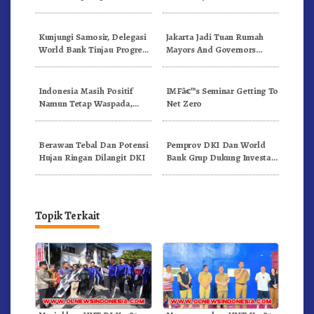
Demografi
Masuk Di Revisi UU
Kekhususan Jakarta
Kunjungi Samosir, Delegasi
Jakarta Jadi Tuan Rumah
World Bank Tinjau Progres
Mayors And Governors
Pengembangan Pariwisata
Meeting Of The ASEAN
Capital 2023
Indonesia Masih Positif
IMFâ€™s Seminar Getting To
Namun Tetap Waspada,
Net Zero
Meskipun IMF Proyeksi
Pertumbuhan Ekonomi
Dunia 2023 Semakin
Berawan Tebal Dan Potensi
Pemprov DKI Dan World
Melemah
Hujan Ringan Dilangit DKI
Bank Grup Dukung Investasi
Untuk Wujudkan Kota
Sejahtera Dan
Berkelanjutan
Topik Terkait