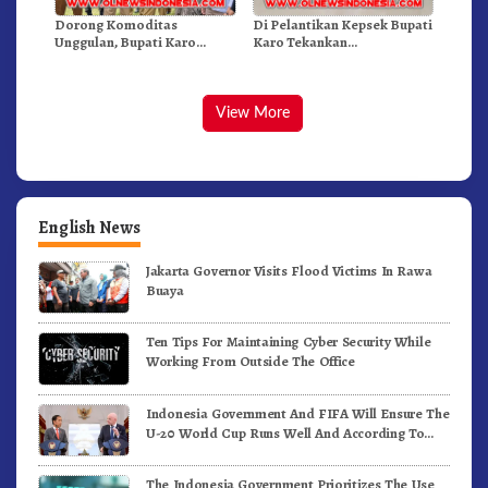
Dorong Komoditas
Di Pelantikan Kepsek Bupati
Unggulan, Bupati Karo
Karo Tekankan
Serahkan 1,2 Juta Benih Kopi
Kepemimpinan Profesional
Arabika
Dongkrak Mutu Pendidikan
View More
English News
Jakarta Governor Visits Flood Victims In Rawa
Buaya
Ten Tips For Maintaining Cyber Security While
Working From Outside The Office
Indonesia Government And FIFA Will Ensure The
U-20 World Cup Runs Well And According To
FIFA Standards
The Indonesia Government Prioritizes The Use