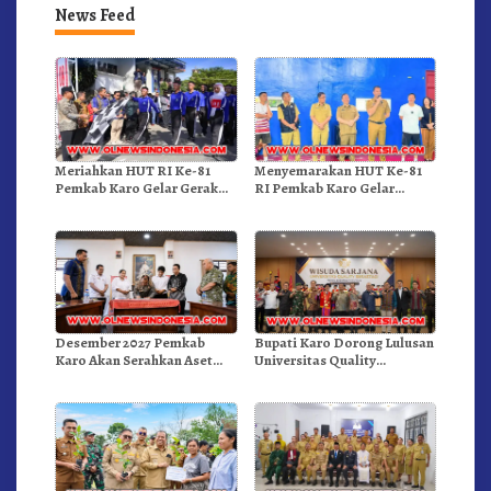
News Feed
Meriahkan HUT RI Ke-81
Menyemarakan HUT Ke-81
Pemkab Karo Gelar Gerak
RI Pemkab Karo Gelar
Jalan Kemerdekaan.!
Pertandingan Olahraga
Desember 2027 Pemkab
Bupati Karo Dorong Lulusan
Karo Akan Serahkan Aset
Universitas Quality
RSUD Kabanjahe Ke
Berastagi Jadi Generasi
Moderamen GBKP
Inovatif dan Berintegritas