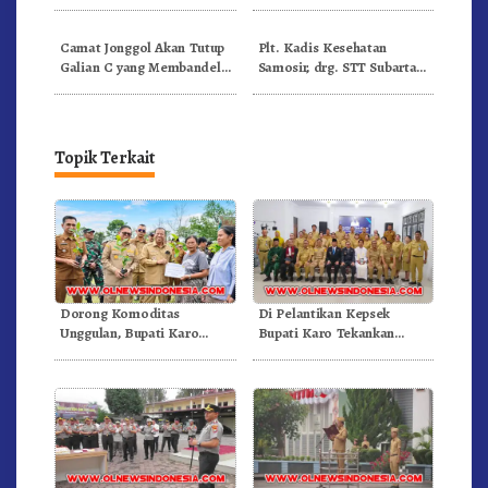
liar di Desa Sukanegara
Galian liar dan penertiban
PKL
Camat Jonggol Akan Tutup
Plt. Kadis Kesehatan
Galian C yang Membandel
Samosir, drg. STT Subarta
di Wilayahnya
Sagala Usulkan 38 Nakes,
Kemenkes RI Penuhi 30
Nakes
Topik Terkait
Dorong Komoditas
Di Pelantikan Kepsek
Unggulan, Bupati Karo
Bupati Karo Tekankan
Serahkan 1,2 Juta Benih Kopi
Kepemimpinan Profesional
Arabika
Dongkrak Mutu Pendidikan