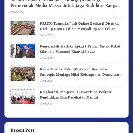
Pemerintah-Media Massa Untuk Jaga Stabilitas Bangsa
05/02/2026
PPATK: Transaksi Judi Online Berhasil Ditekan,
Dari Rp 1.1000 Triliun Menjadi Rp 268 Triliun
04/02/2026
Pemerintah Siapkan Rp12,83 Triliun Untuk Paket
Stimulus Ekonomi Kuartal I-2026
03/02/2026
Kadiv Humas Polri: Wartawan Berperan
Strategis Menjaga Nilai Kebangsaan, Demokrasi,
dan NKRI
31/01/2026
Kolaborasi Pemprov DKI-YouTube Perkuat
Pendidikan Dan Kesehatan Mental
31/01/2026
Recent Post