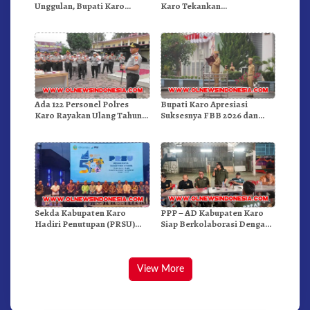
Unggulan, Bupati Karo
Karo Tekankan
Serahkan 1,2 Juta Benih Kopi
Kepemimpinan Profesional
Arabika
Dongkrak Mutu Pendidikan
Ada 122 Personel Polres
Bupati Karo Apresiasi
Karo Rayakan Ulang Tahun
Suksesnya FBB 2026 dan
Bersama
Targetkan FBB 2027 Go
Internasional.!
Sekda Kabupaten Karo
PPP – AD Kabupaten Karo
Hadiri Penutupan (PRSU)
Siap Berkolaborasi Dengan
Tahun 2026 Di Medan
Komunitas WEST Karo
View More