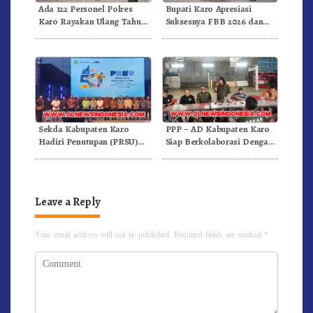
Ada 122 Personel Polres
Bupati Karo Apresiasi
Karo Rayakan Ulang Tahun
Suksesnya FBB 2026 dan
Bersama
Targetkan FBB 2027 Go
Internasional.!
Sekda Kabupaten Karo
PPP – AD Kabupaten Karo
Hadiri Penutupan (PRSU)
Siap Berkolaborasi Dengan
Tahun 2026 Di Medan
Komunitas WEST Karo
Leave a Reply
Your email address will not be published.
Required fields are marked
*