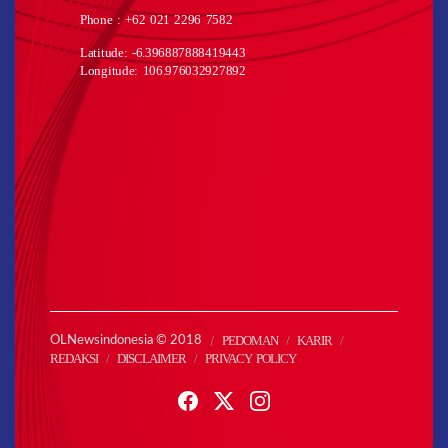
Phone : +62 021 2296 7582
Latitude: -6.396887888419443
Longitude: 106.976032927892
PEDOMAN
KARIR
OLNewsindonesia © 2018
REDAKSI
DISCLAIMER
PRIVACY POLICY