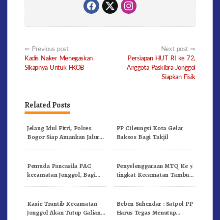
Post
Previous post
Next post
Kadis Naker Menegaskan
Persiapan HUT RI ke 72,
navigation
Sikapnya Untuk FKOB
Anggota Paskibra Jonggol
Siapkan Fisik
Related Posts
Jelang Idul Fitri, Polres
PP Cileungsi Kota Gelar
Bogor Siap Amankan Jalur
Baksos Bagi Takjil
Alternatif Jonggol dan
Puncak- Bogor
Pemuda Pancasila PAC
Penyelenggaraan MTQ Ke 5
kecamatan Jonggol, Bagi
tingkat Kecamatan Tambun
Bagi Takjil Ditugu Tegar
Selatan
Beriman
Kasie Trantib Kecamatan
Beben Suhendar : Satpol PP
Jonggol Akan Tutup Galian
Harus Tegas Menutup