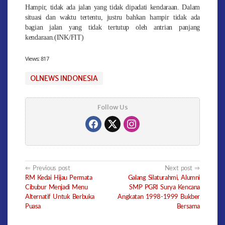
Hampir, tidak ada jalan yang tidak dipadati kendaraan. Dalam
situasi dan waktu tertentu, justru bahkan hampir tidak ada
bagian jalan yang tidak tertutup oleh antrian panjang
kendaraan.(INK/FIT)
Views:
817
OLNEWS INDONESIA
Follow Us
Post
Previous post
Next post
RM Kedai Hijau Permata
Galang Silaturahmi, Alumni
navigation
Cibubur Menjadi Menu
SMP PGRI Surya Kencana
Alternatif Untuk Berbuka
Angkatan 1998-1999 Bukber
Puasa
Bersama