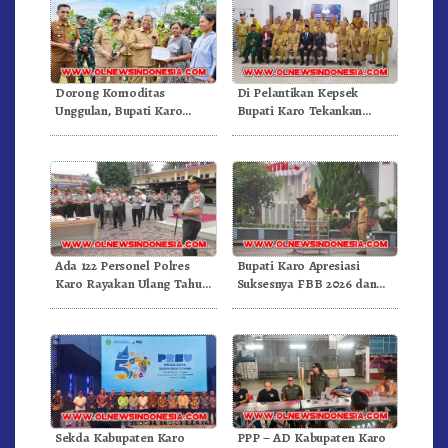
Dorong Komoditas
Di Pelantikan Kepsek
Unggulan, Bupati Karo
Bupati Karo Tekankan
Serahkan 1,2 Juta Benih Kopi
Kepemimpinan Profesional
Arabika
Dongkrak Mutu Pendidikan
Ada 122 Personel Polres
Bupati Karo Apresiasi
Karo Rayakan Ulang Tahun
Suksesnya FBB 2026 dan
Bersama
Targetkan FBB 2027 Go
Internasional.!
Sekda Kabupaten Karo
PPP – AD Kabupaten Karo