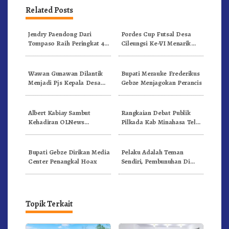
Related Posts
Jendry Paendong Dari
Pordes Cup Futsal Desa
Tompaso Raih Peringkat 4
Cileungsi Ke-VI Menarik
Guru Berprestasi Tingkat
Simpati Masyrakat
Nasional 2019
Wawan Gunawan Dilantik
Bupati Merauke Frederikus
Menjadi Pjs Kepala Desa
Gebze Menjagokan Perancis
Darmaga
Albert Kabiay Sambut
Rangkaian Debat Publik
Kehadiran OLNews
Pilkada Kab Minahasa Telah
Indonesia Di Papua
Berakhir
Bupati Gebze Dirikan Media
Pelaku Adalah Teman
Center Penangkal Hoax
Sendiri, Pembunuhan Di
Cipenjo (Depan Pintu
Gerbang Metland Transyogi
Arah Metland Cileungsi)
Topik Terkait