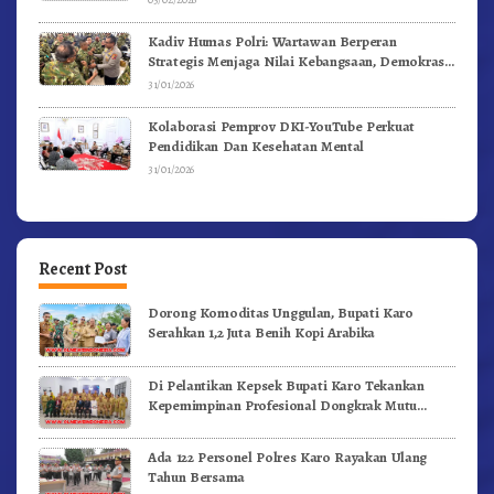
Kadiv Humas Polri: Wartawan Berperan
Strategis Menjaga Nilai Kebangsaan, Demokrasi,
dan NKRI
31/01/2026
Kolaborasi Pemprov DKI-YouTube Perkuat
Pendidikan Dan Kesehatan Mental
31/01/2026
Recent Post
Dorong Komoditas Unggulan, Bupati Karo
Serahkan 1,2 Juta Benih Kopi Arabika
Di Pelantikan Kepsek Bupati Karo Tekankan
Kepemimpinan Profesional Dongkrak Mutu
Pendidikan
Ada 122 Personel Polres Karo Rayakan Ulang
Tahun Bersama