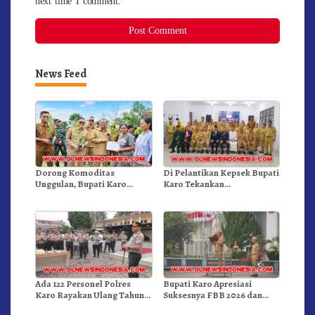
next time I comment.
News Feed
Dorong Komoditas
Di Pelantikan Kepsek Bupati
Unggulan, Bupati Karo
Karo Tekankan
Serahkan 1,2 Juta Benih Kopi
Kepemimpinan Profesional
Arabika
Dongkrak Mutu Pendidikan
Ada 122 Personel Polres
Bupati Karo Apresiasi
Karo Rayakan Ulang Tahun
Suksesnya FBB 2026 dan
Bersama
Targetkan FBB 2027 Go