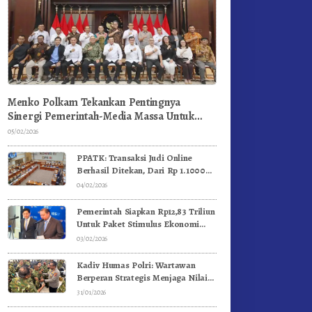
Menko Polkam Tekankan Pentingnya
Sinergi Pemerintah-Media Massa Untuk
Jaga Stabilitas Bangsa
05/02/2026
PPATK: Transaksi Judi Online
Berhasil Ditekan, Dari Rp 1.1000
Triliun Menjadi Rp 268 Triliun
04/02/2026
Pemerintah Siapkan Rp12,83 Triliun
Untuk Paket Stimulus Ekonomi
Kuartal I-2026
03/02/2026
Kadiv Humas Polri: Wartawan
Berperan Strategis Menjaga Nilai
Kebangsaan, Demokrasi, dan NKRI
31/01/2026