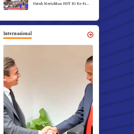
Untuk Meriahkan HUT RI Ke-81
Dibuka Sekda Karo
Internasional