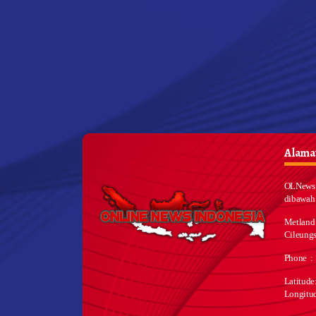
Alamat
OLNews 
dibawah
Metland
Cileungs
Phone :
Latitud
Longitu