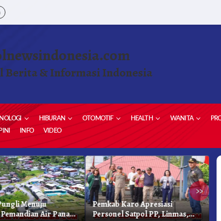
a
olnewsindonesia.com
l Berita & Informasi Indonesia
NOLOGI
HIBURAN
OTOMOTIF
HEALTH
WANITA
PRO
INI
INFO
VIDEO
»
ungli Menuju
Pemkab Karo Apresiasi
G
Pemandian Air Panas
Personel Satpol PP, Linmas,
S