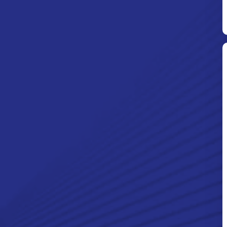
Ditpolsatwa Baharkam Polri Tiba
Di Myanmar, Siap Bantu Korban
Gempa Myanmar