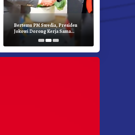
Bertemu PM Swedia, Presiden
Presiden Joko
Jokowi Dorong Kerja Sama
Bilateral Den
Pembangunan Hijau