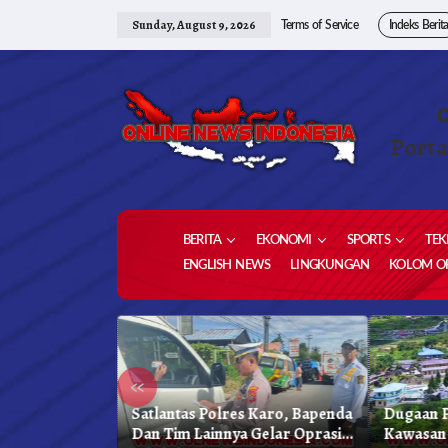
Skip
to
Sunday, August 9, 2026
Terms of Service
Indeks Berit
content
Porta
BERITA
EKONOMI
SPORTS
TEK
ENGLISH NEWS
LINGKUNGAN
KOLOM OP
«
kung
Satlantas Polres Karo, Bapenda
Dugaan P
reja
Dan Tim Lainnya Gelar Oprasi
Kawasan 