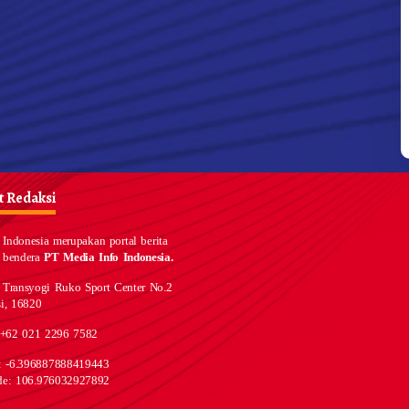
 Redaksi
Indonesia merupakan portal berita
 bendera
PT Media Info Indonesia.
 Transyogi Ruko Sport Center No.2
i, 16820
 +62 021 2296 7582
e: -6.396887888419443
de: 106.976032927892