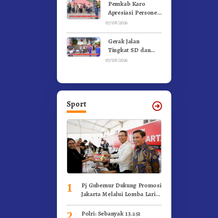
Gunung – Doulu
Pemkab Karo
Foto Dan
Apresiasi Personel
Videokan!
Satpol PP, Linmas,
07/08/2026
Dan Pemadam
Kebakaran
Gerak Jalan
Tingkat SD dan
SMP Untuk
07/08/2026
Meriahkan HUT RI
Ke-81 Dibuka
Sekda Karo
Sport
Pj Gubernur Dukung Promosi
1
Jakarta Melalui Lomba Lari
Internasional
Polri: Sebanyak 13.251
2