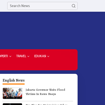
PERTI
TRAVEL
EDUKASI
English News
Jakarta Governor Visits Flood
Victims In Rawa Buaya
erak Jalan Tingkat SD dan
Ketua Demokrat Kabupaten
MP Untuk Meriahkan HUT RI
Karo Pimpin Laskar Biru