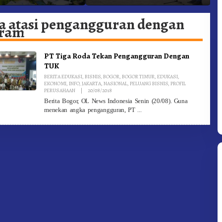
 Gunung – Doulu Foto
Dan Pemadam Kebakaran
K
okan!
a atasi pengangguran dengan
gram
PT Tiga Roda Tekan Pengangguran Dengan
TUK
BERITA EDUKASI
,
BISNIS
,
BOGOR
,
BOGOR TIMUR
,
EDUKASI
,
EKONOMI
,
INFO
,
JAKARTA
,
NASIONAL
,
PELUANG BISNIS
,
PROFIL
By
PERUSAHAAN
|
20/08/2018
Redaksi1
Berita Bogor, OL News Indonesia Senin (20/08). Guna
menekan angka pengangguran, PT