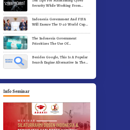
Ten Tips For Maintaining Cyber
e-81 Dibuka Sekda Karo
Bergerak.!
Security While Working From
Outside The Office
Indonesia Government And FIFA
Will Ensure The U-20 World Cup
Runs Well And According To FIFA
Standards
The Indonesia Government
Prioritizes The Use Of
Domestically-Produced COVID-19
Vaccines
Besides Google, This Is A Popular
Search Engine Alternative In The
World
Info Seminar