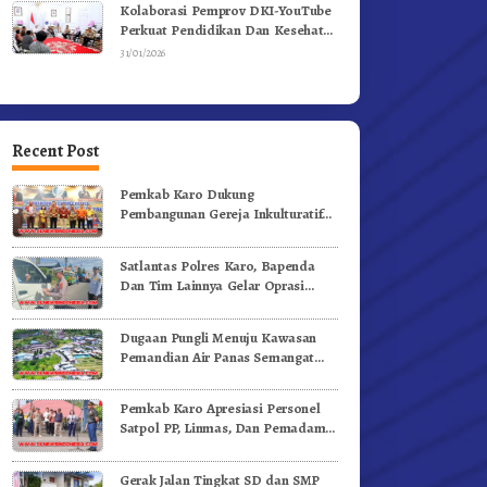
Kolaborasi Pemprov DKI-YouTube
Perkuat Pendidikan Dan Kesehatan
Mental
31/01/2026
Recent Post
Pemkab Karo Dukung
Pembangunan Gereja Inkulturatif
GBKP Bukit Klasis Barus Sibayak
Satlantas Polres Karo, Bapenda
Dan Tim Lainnya Gelar Oprasi
Sadar Pajak Kenderaan
Dugaan Pungli Menuju Kawasan
Pemandian Air Panas Semangat
Gunung – Doulu Foto Dan
Videokan!
Pemkab Karo Apresiasi Personel
Satpol PP, Linmas, Dan Pemadam
Kebakaran
Gerak Jalan Tingkat SD dan SMP