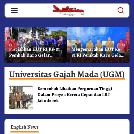
Skip
to
content
«
»
Meriahkan HUT RI Ke-81
Menyemarakan HUT Ke-
Pemkab Karo Gelar
81 RI Pemkab Karo Gelar
Gerak Jalan
Pertandingan Olahraga
Kemerdekaan.!
Universitas Gajah Mada (UGM)
Kemenhub Libatkan Perguruan Tinggi
Dalam Proyek Kereta Cepat dan LRT
Jabodebek
English News