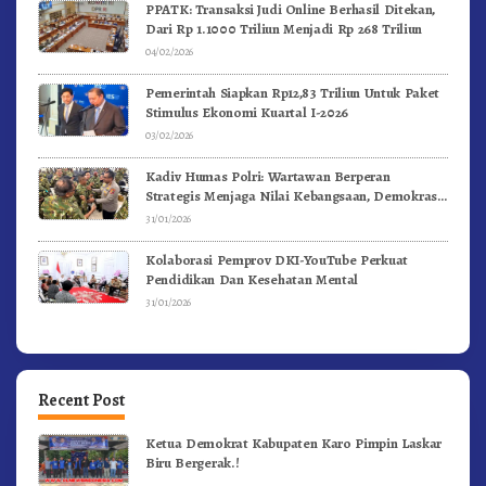
PPATK: Transaksi Judi Online Berhasil Ditekan,
Dari Rp 1.1000 Triliun Menjadi Rp 268 Triliun
04/02/2026
Pemerintah Siapkan Rp12,83 Triliun Untuk Paket
Stimulus Ekonomi Kuartal I-2026
03/02/2026
Kadiv Humas Polri: Wartawan Berperan
Strategis Menjaga Nilai Kebangsaan, Demokrasi,
dan NKRI
31/01/2026
Kolaborasi Pemprov DKI-YouTube Perkuat
Pendidikan Dan Kesehatan Mental
31/01/2026
Recent Post
Ketua Demokrat Kabupaten Karo Pimpin Laskar
Biru Bergerak.!