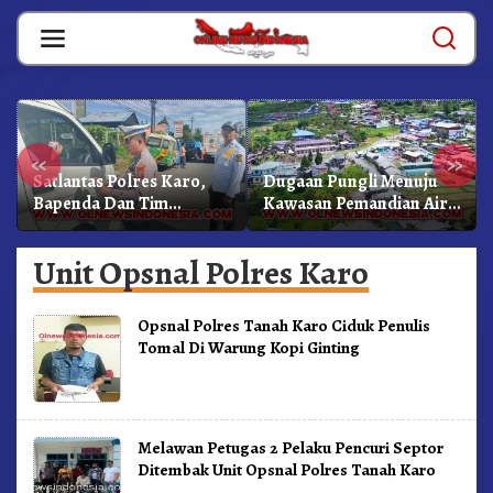
Skip
to
content
«
»
Satlantas Polres Karo,
Dugaan Pungli Menuju
Bapenda Dan Tim
Kawasan Pemandian Air
Lainnya Gelar Oprasi
Panas Semangat Gunung
Sadar Pajak Kenderaan
– Doulu Foto Dan
Unit Opsnal Polres Karo
Videokan!
Opsnal Polres Tanah Karo Ciduk Penulis
Tomal Di Warung Kopi Ginting
Melawan Petugas 2 Pelaku Pencuri Septor
Ditembak Unit Opsnal Polres Tanah Karo