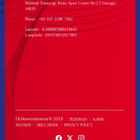
Metland Transyogi Ruko Sport Center No.2 Cileungsi,
16820
Phone : +62 021 2296 7582
Latitude: -6.396887888419443
Longitude: 106.976032927892
PEDOMAN
KARIR
OLNewsindonesia © 2018
REDAKSI
DISCLAIMER
PRIVACY POLICY