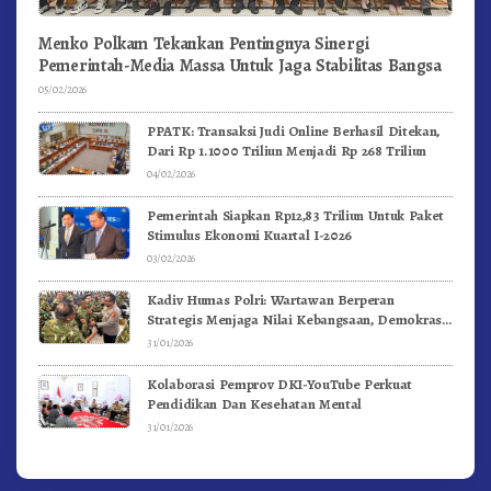
Menko Polkam Tekankan Pentingnya Sinergi
Pemerintah-Media Massa Untuk Jaga Stabilitas Bangsa
05/02/2026
PPATK: Transaksi Judi Online Berhasil Ditekan,
Dari Rp 1.1000 Triliun Menjadi Rp 268 Triliun
04/02/2026
Pemerintah Siapkan Rp12,83 Triliun Untuk Paket
Stimulus Ekonomi Kuartal I-2026
03/02/2026
Kadiv Humas Polri: Wartawan Berperan
Strategis Menjaga Nilai Kebangsaan, Demokrasi,
dan NKRI
31/01/2026
Kolaborasi Pemprov DKI-YouTube Perkuat
Pendidikan Dan Kesehatan Mental
31/01/2026