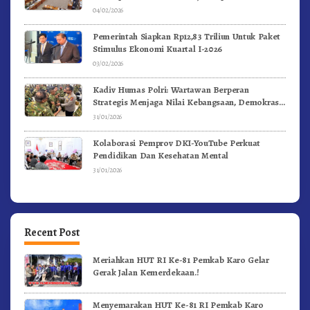
04/02/2026
Pemerintah Siapkan Rp12,83 Triliun Untuk Paket
Stimulus Ekonomi Kuartal I-2026
03/02/2026
Kadiv Humas Polri: Wartawan Berperan
Strategis Menjaga Nilai Kebangsaan, Demokrasi,
dan NKRI
31/01/2026
Kolaborasi Pemprov DKI-YouTube Perkuat
Pendidikan Dan Kesehatan Mental
31/01/2026
Recent Post
Meriahkan HUT RI Ke-81 Pemkab Karo Gelar
Gerak Jalan Kemerdekaan.!
Menyemarakan HUT Ke-81 RI Pemkab Karo