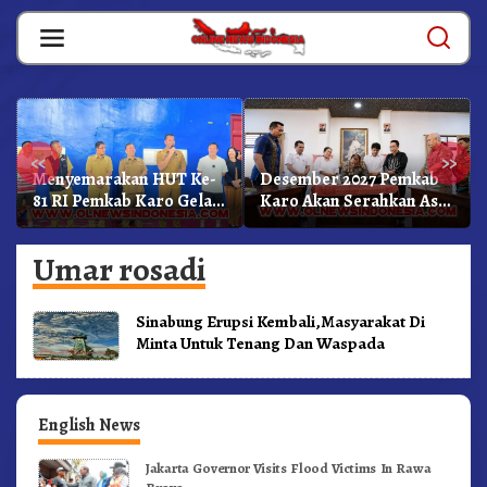
Skip
to
content
«
»
Menyemarakan HUT Ke-
Desember 2027 Pemkab
81 RI Pemkab Karo Gelar
Karo Akan Serahkan Aset
Pertandingan Olahraga
RSUD Kabanjahe Ke
Moderamen GBKP
Umar rosadi
Sinabung Erupsi Kembali,Masyarakat Di
Minta Untuk Tenang Dan Waspada
English News
Jakarta Governor Visits Flood Victims In Rawa