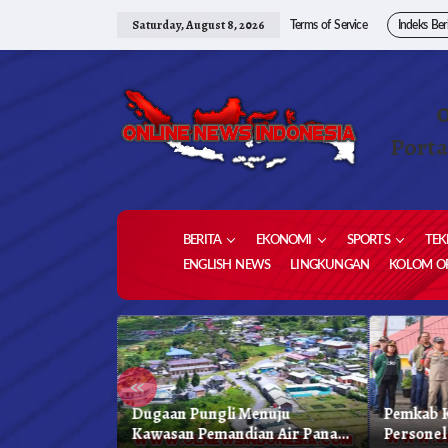
Skip
to
Saturday, August 8, 2026
Terms of Service
Indeks Ber
content
Porta
BERITA
EKONOMI
SPORTS
TEK
ENGLISH NEWS
LINGKUNGAN
KOLOM OP
«
 Karo, Bapenda
Dugaan Pungli Menuju
Pemkab K
 Gelar Oprasi
Kawasan Pemandian Air Panas
Personel