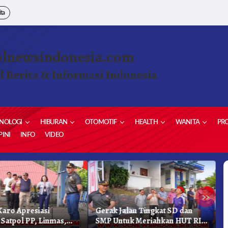
ita
olnewsindonesia.com
l Berita & Informasi Indonesia
NOLOGI
HIBURAN
OTOMOTIF
HEALTH
WANITA
PRO
INI
INFO
VIDEO
»
aro Apresiasi
Gerak Jalan Tingkat SD dan
K
 Satpol PP, Linmas,
SMP Untuk Meriahkan HUT RI
K