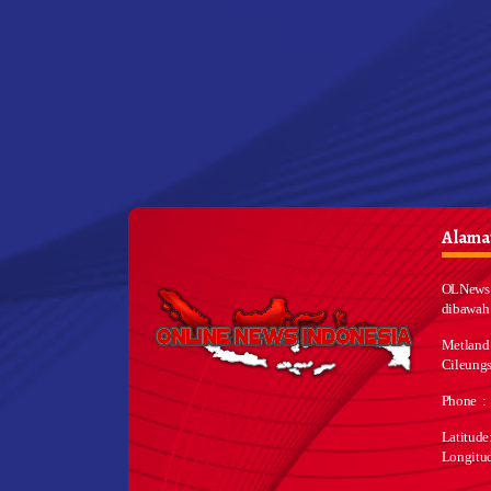
Alamat
OLNews 
dibawah
Metland
Cileungs
Phone :
Latitud
Longitu