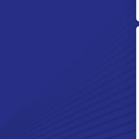
Ditpolsatwa Baharkam Polri Tiba
Di Myanmar, Siap Bantu Korban
Gempa Myanmar