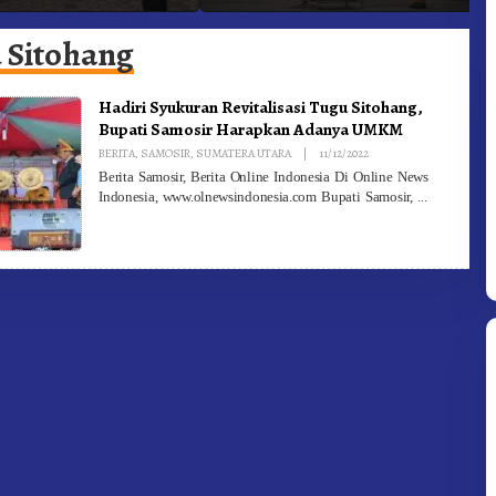
Targetkan FBB 2027 Go
D
Internasional.!
 Sitohang
Hadiri Syukuran Revitalisasi Tugu Sitohang,
Bupati Samosir Harapkan Adanya UMKM
By
BERITA
,
SAMOSIR
,
SUMATERA UTARA
|
11/12/2022
Redaksi
Berita Samosir, Berita Online Indonesia Di Online News
Indonesia, www.olnewsindonesia.com Bupati Samosir,