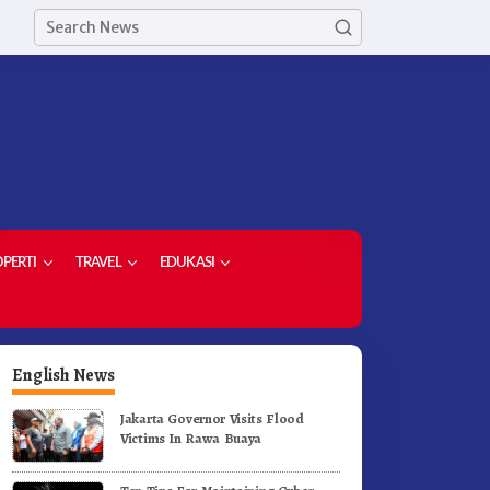
PERTI
TRAVEL
EDUKASI
English News
Jakarta Governor Visits Flood
Victims In Rawa Buaya
ekda Kabupaten Karo Hadiri
PPP – AD Kabupaten Karo Si
enutupan (PRSU) Tahun 2026
Berkolaborasi Dengan