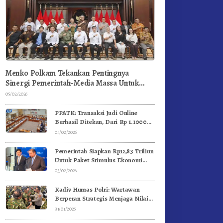
Menko Polkam Tekankan Pentingnya
Sinergi Pemerintah-Media Massa Untuk
Jaga Stabilitas Bangsa
05/02/2026
PPATK: Transaksi Judi Online
Berhasil Ditekan, Dari Rp 1.1000
Triliun Menjadi Rp 268 Triliun
04/02/2026
Pemerintah Siapkan Rp12,83 Triliun
Untuk Paket Stimulus Ekonomi
Kuartal I-2026
03/02/2026
Kadiv Humas Polri: Wartawan
Berperan Strategis Menjaga Nilai
Kebangsaan, Demokrasi, dan NKRI
31/01/2026