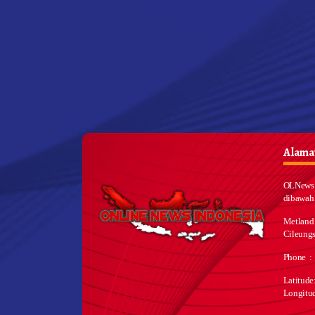
Alamat
OLNews 
dibawah
Metland
Cileungs
Phone :
Latitud
Longitu