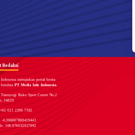
 Redaksi
Indonesia merupakan portal berita
 bendera
PT Media Info Indonesia.
 Transyogi Ruko Sport Center No.2
i, 16820
 +62 021 2296 7582
e: -6.396887888419443
de: 106.976032927892