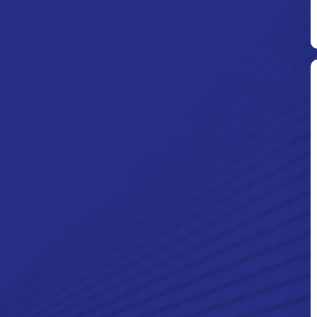
Ditpolsatwa Baharkam Polri Tiba
Di Myanmar, Siap Bantu Korban
Gempa Myanmar