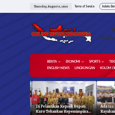
Skip
to
Thursday, August 6, 2026
Terms of Service
Indeks Ber
content
Porta
BERITA
EKONOMI
SPORTS
TEK
ENGLISH NEWS
LINGKUNGAN
KOLOM OP
«
as Unggulan,
Di Pelantikan Kepsek Bupati
Ada 122 
hkan 1,2 Juta
Karo Tekankan Kepemimpinan
Rayakan 