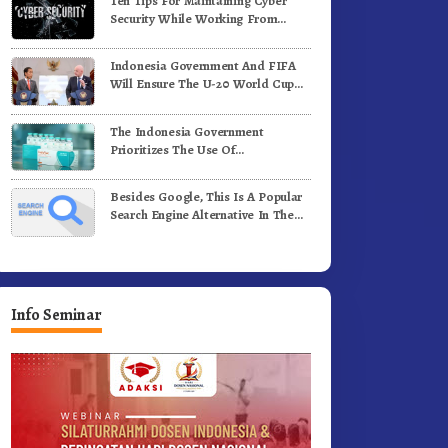
Ten Tips For Maintaining Cyber
i Medan
Komunitas WEST Karo
Security While Working From
Outside The Office
Indonesia Government And FIFA
Will Ensure The U-20 World Cup
Runs Well And According To FIFA
Standards
The Indonesia Government
Prioritizes The Use Of
Domestically-Produced COVID-19
Vaccines
Besides Google, This Is A Popular
Search Engine Alternative In The
World
Info Seminar