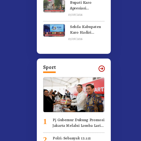
Bupati Karo
Apresiasi
Suksesnya FBB
03/08/2026
2026 dan
Targetkan FBB
Sekda Kabupaten
2027 Go
Karo Hadiri
Internasional.!
Penutupan (PRSU)
03/08/2026
Tahun 2026 Di
Medan
Sport
Pj Gubernur Dukung Promosi
1
Jakarta Melalui Lomba Lari
Internasional
Polri: Sebanyak 13.251
2