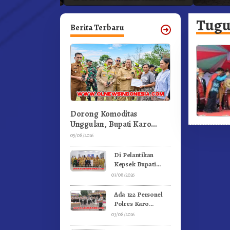
ka
Profesional Dongkrak Mutu
Pendidikan
Tugu
Berita Terbaru
Dorong Komoditas
Unggulan, Bupati Karo
Serahkan 1,2 Juta Benih
05/08/2026
Kopi Arabika
Di Pelantikan
Kepsek Bupati
Karo Tekankan
03/08/2026
Kepemimpinan
Profesional
Ada 122 Personel
Dongkrak Mutu
Polres Karo
Pendidikan
Rayakan Ulang
03/08/2026
Tahun Bersama