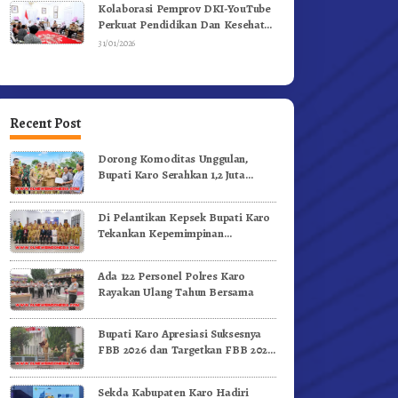
Kolaborasi Pemprov DKI-YouTube
Perkuat Pendidikan Dan Kesehatan
Mental
31/01/2026
Recent Post
Dorong Komoditas Unggulan,
Bupati Karo Serahkan 1,2 Juta
Benih Kopi Arabika
Di Pelantikan Kepsek Bupati Karo
Tekankan Kepemimpinan
Profesional Dongkrak Mutu
Pendidikan
Ada 122 Personel Polres Karo
Rayakan Ulang Tahun Bersama
Bupati Karo Apresiasi Suksesnya
FBB 2026 dan Targetkan FBB 2027
Go Internasional.!
Sekda Kabupaten Karo Hadiri