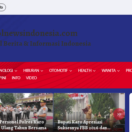
ita
olnewsindonesia.com
l Berita & Informasi Indonesia
NOLOGI
HIBURAN
OTOMOTIF
HEALTH
WANITA
PRO
INI
INFO
VIDEO
»
Personel Polres Karo
Bupati Karo Apresiasi
S
Ulang Tahun Bersama
Suksesnya FBB 2026 dan
P