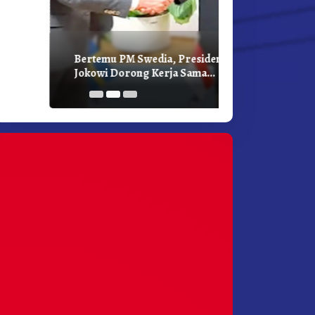
Bertemu PM Swedia, Presiden
Presiden Joko
Jokowi Dorong Kerja Sama
Bilateral Den
Pembangunan Hijau