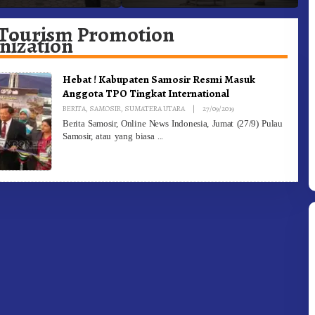
Targetkan FBB 2027 Go
D
Internasional.!
Tourism Promotion
nization
Hebat ! Kabupaten Samosir Resmi Masuk
Anggota TPO Tingkat International
By
BERITA
,
SAMOSIR
,
SUMATERA UTARA
|
27/09/2019
Redaksi
Berita Samosir, Online News Indonesia, Jumat (27/9) Pulau
Samosir, atau yang biasa