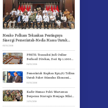
Menko Polkam Tekankan Pentingnya
Sinergi Pemerintah-Media Massa Untuk
Jaga Stabilitas Bangsa
05/02/2026
PPATK: Transaksi Judi Online
Berhasil Ditekan, Dari Rp 1.1000
Triliun Menjadi Rp 268 Triliun
04/02/2026
Pemerintah Siapkan Rp12,83 Triliun
Untuk Paket Stimulus Ekonomi
Kuartal I-2026
03/02/2026
Kadiv Humas Polri: Wartawan
Berperan Strategis Menjaga Nilai
Kebangsaan, Demokrasi, dan NKRI
31/01/2026