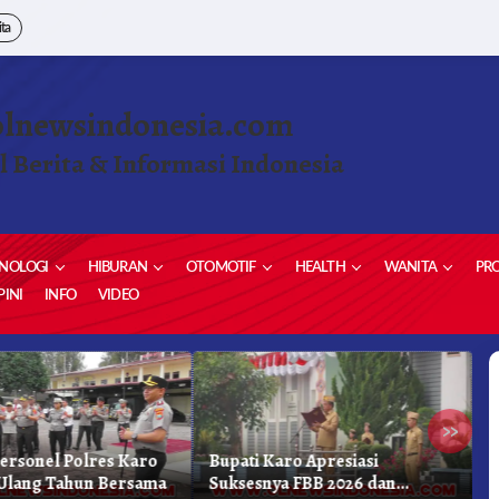
ita
olnewsindonesia.com
l Berita & Informasi Indonesia
NOLOGI
HIBURAN
OTOMOTIF
HEALTH
WANITA
PRO
INI
INFO
VIDEO
»
Personel Polres Karo
Bupati Karo Apresiasi
S
Ulang Tahun Bersama
Suksesnya FBB 2026 dan
P