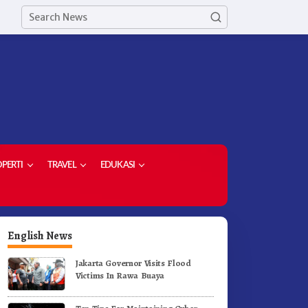
PERTI
TRAVEL
EDUKASI
English News
Jakarta Governor Visits Flood
Victims In Rawa Buaya
ekda Kabupaten Karo Hadiri
PPP – AD Kabupaten Karo Si
enutupan (PRSU) Tahun 2026
Berkolaborasi Dengan