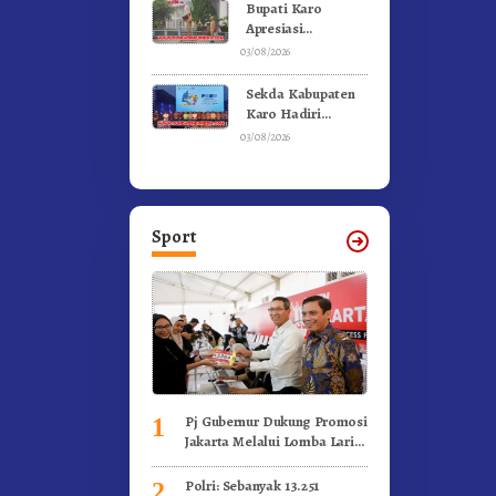
Bupati Karo
Apresiasi
Suksesnya FBB
03/08/2026
2026 dan
Targetkan FBB
Sekda Kabupaten
2027 Go
Karo Hadiri
Internasional.!
Penutupan (PRSU)
03/08/2026
Tahun 2026 Di
Medan
Sport
Pj Gubernur Dukung Promosi
1
Jakarta Melalui Lomba Lari
Internasional
Polri: Sebanyak 13.251
2