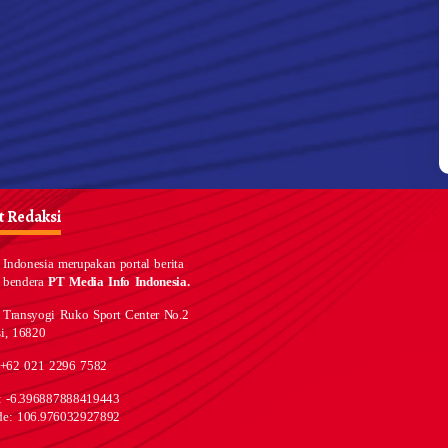
 Redaksi
Indonesia merupakan portal berita
 bendera
PT Media Info Indonesia.
 Transyogi Ruko Sport Center No.2
i, 16820
 +62 021 2296 7582
e: -6.396887888419443
de: 106.976032927892