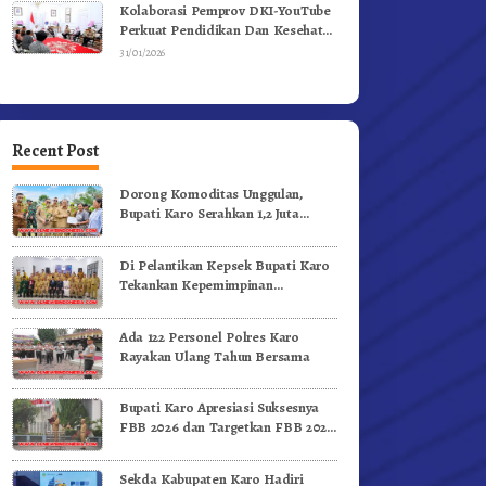
Kolaborasi Pemprov DKI-YouTube
Perkuat Pendidikan Dan Kesehatan
Mental
31/01/2026
Recent Post
Dorong Komoditas Unggulan,
Bupati Karo Serahkan 1,2 Juta
Benih Kopi Arabika
Di Pelantikan Kepsek Bupati Karo
Tekankan Kepemimpinan
Profesional Dongkrak Mutu
Pendidikan
Ada 122 Personel Polres Karo
Rayakan Ulang Tahun Bersama
Bupati Karo Apresiasi Suksesnya
FBB 2026 dan Targetkan FBB 2027
Go Internasional.!
Sekda Kabupaten Karo Hadiri