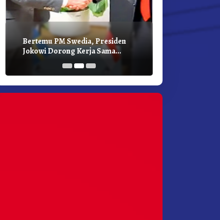
Bertemu PM Swedia, Presiden
Presiden Joko
Jokowi Dorong Kerja Sama
Bilateral Den
Pembangunan Hijau