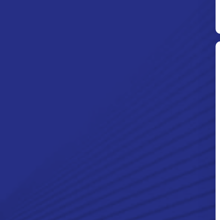
Ditpolsatwa Baharkam Polri Tiba
Di Myanmar, Siap Bantu Korban
Gempa Myanmar