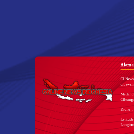
Alamat
OLNews 
dibawah
Metland
Cileungs
Phone :
Latitud
Longitu