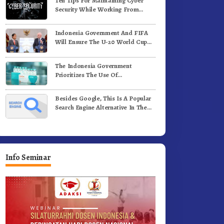
Ten Tips For Maintaining Cyber
i Medan
Komunitas WEST Karo
Security While Working From
Outside The Office
Indonesia Government And FIFA
Will Ensure The U-20 World Cup
Runs Well And According To FIFA
Standards
The Indonesia Government
Prioritizes The Use Of
Domestically-Produced COVID-19
Vaccines
Besides Google, This Is A Popular
Search Engine Alternative In The
World
Info Seminar