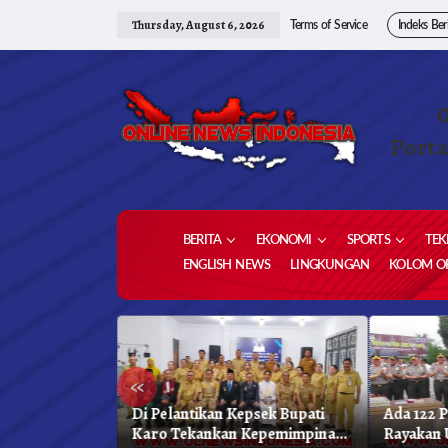
Skip
to
Thursday, August 6, 2026
Terms of Service
Indeks Ber
content
Porta
BERITA
EKONOMI
SPORTS
TEK
ENGLISH NEWS
LINGKUNGAN
KOLOM OP
«
as Unggulan,
Di Pelantikan Kepsek Bupati
Ada 122 
hkan 1,2 Juta
Karo Tekankan Kepemimpinan
Rayakan 