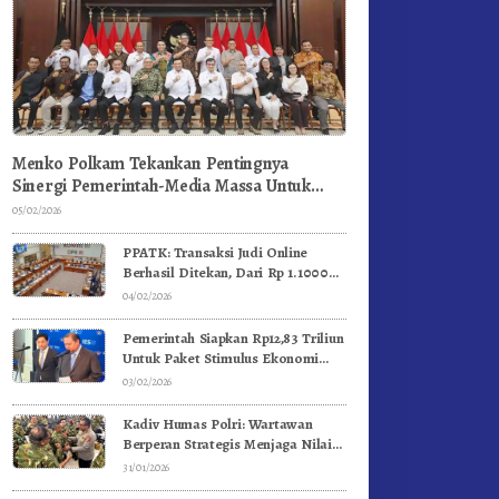
Menko Polkam Tekankan Pentingnya
Sinergi Pemerintah-Media Massa Untuk
Jaga Stabilitas Bangsa
05/02/2026
PPATK: Transaksi Judi Online
Berhasil Ditekan, Dari Rp 1.1000
Triliun Menjadi Rp 268 Triliun
04/02/2026
Pemerintah Siapkan Rp12,83 Triliun
Untuk Paket Stimulus Ekonomi
Kuartal I-2026
03/02/2026
Kadiv Humas Polri: Wartawan
Berperan Strategis Menjaga Nilai
Kebangsaan, Demokrasi, dan NKRI
31/01/2026