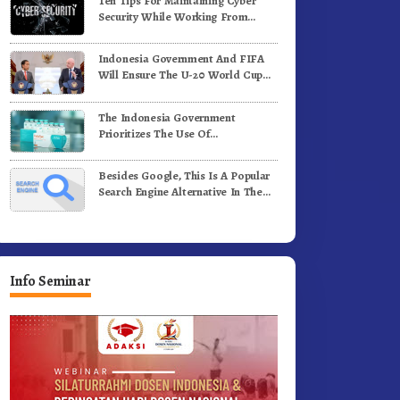
Ten Tips For Maintaining Cyber
alan Kemerdekaan.!
Pertandingan Olahraga
Security While Working From
Outside The Office
Indonesia Government And FIFA
Will Ensure The U-20 World Cup
Runs Well And According To FIFA
Standards
The Indonesia Government
Prioritizes The Use Of
Domestically-Produced COVID-19
Vaccines
Besides Google, This Is A Popular
Search Engine Alternative In The
World
Info Seminar