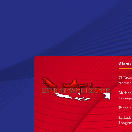
Alamat
OLNews 
dibawah
Metland
Cileungs
Phone :
Latitud
Longitu