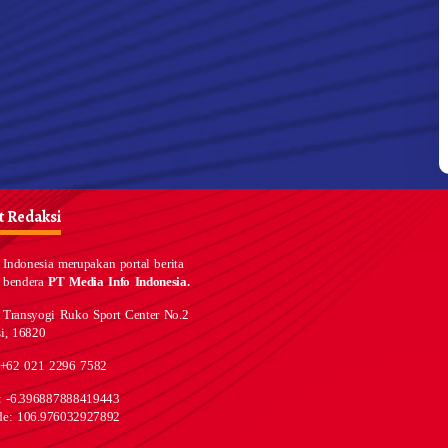
Bertemu PM Swedia, Presiden
Jokowi Dorong Kerja Sama
Pembangunan Hijau
 Redaksi
Indonesia merupakan portal berita
 bendera
PT Media Info Indonesia.
 Transyogi Ruko Sport Center No.2
i, 16820
 +62 021 2296 7582
e: -6.396887888419443
de: 106.976032927892