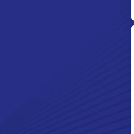
harkam Polri Tiba
iap Bantu Korban
ar