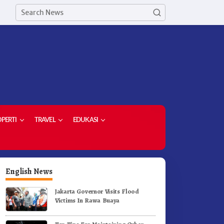
PERTI
TRAVEL
EDUKASI
English News
Jakarta Governor Visits Flood
Victims In Rawa Buaya
eriahkan HUT RI Ke-81
Menyemarakan HUT Ke-81 RI
emkab Karo Gelar Gerak
Pemkab Karo Gelar