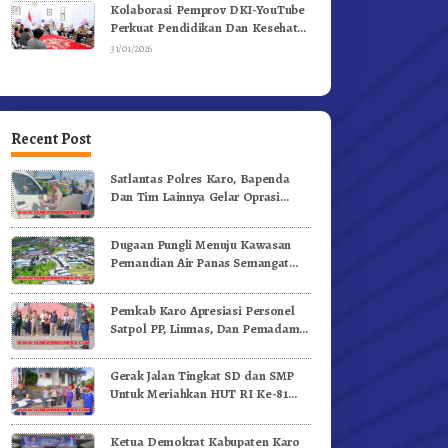
Kolaborasi Pemprov DKI-YouTube
Perkuat Pendidikan Dan Kesehatan
Mental
31/01/2026
Recent Post
Satlantas Polres Karo, Bapenda
Dan Tim Lainnya Gelar Oprasi
Sadar Pajak Kenderaan
Dugaan Pungli Menuju Kawasan
Pemandian Air Panas Semangat
Gunung – Doulu Foto Dan
Videokan!
Pemkab Karo Apresiasi Personel
Satpol PP, Linmas, Dan Pemadam
Kebakaran
Gerak Jalan Tingkat SD dan SMP
Untuk Meriahkan HUT RI Ke-81
Dibuka Sekda Karo
Ketua Demokrat Kabupaten Karo