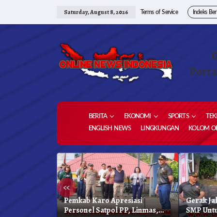
Skip
to
Saturday, August 8, 2026
Terms of Service
Indeks Ber
content
Porta
BERITA
EKONOMI
SPORTS
TEK
ENGLISH NEWS
LINGKUNGAN
KOLOM OP
«
enuju
Pemkab Karo Apresiasi
Gerak Ja
an Air Panas
Personel Satpol PP, Linmas,
SMP Untu