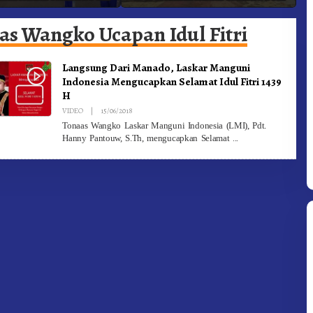
buka Sekda Karo
Bergerak.!
J
as Wangko Ucapan Idul Fitri
Langsung Dari Manado, Laskar Manguni
Indonesia Mengucapkan Selamat Idul Fitri 1439
H
By
VIDEO
|
15/06/2018
Redaksi
Tonaas Wangko Laskar Manguni Indonesia (LMI), Pdt.
Hanny Pantouw, S.Th, mengucapkan Selamat