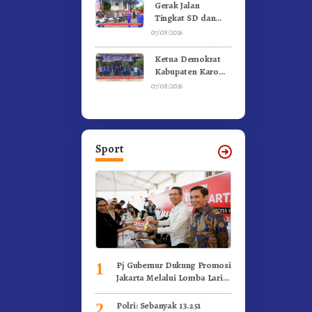
Kebakaran
Gerak Jalan
Tingkat SD dan
SMP Untuk
07/08/2026
Meriahkan HUT RI
Ke-81 Dibuka
Ketua Demokrat
Sekda Karo
Kabupaten Karo
Pimpin Laskar Biru
07/08/2026
Bergerak.!
Sport
Pj Gubernur Dukung Promosi
1
Jakarta Melalui Lomba Lari
Internasional
Polri: Sebanyak 13.251
2