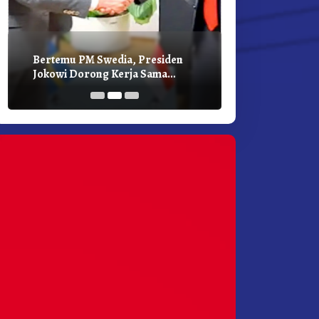
Bertemu PM Swedia, Presiden
Presiden Joko
Jokowi Dorong Kerja Sama
Bilateral Den
Pembangunan Hijau