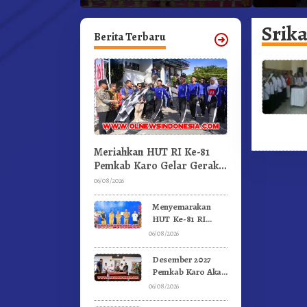
an.!
Pertandingan Olahraga
Kabanja
GBKP
Srik
Berita Terbaru
Meriahkan HUT RI Ke-81
Pemkab Karo Gelar Gerak
Jalan Kemerdekaan.!
06/08/2026
Menyemarakan
HUT Ke-81 RI
Pemkab Karo
06/08/2026
Gelar Pertandingan
Olahraga
Desember 2027
Pemkab Karo Akan
Serahkan Aset
06/08/2026
RSUD Kabanjahe