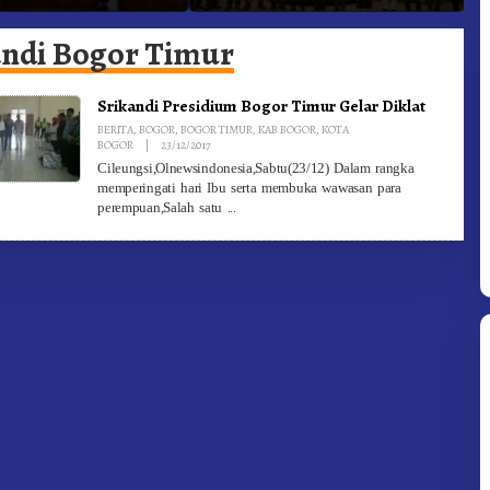
he Ke Moderamen
Jadi Generasi Inovatif dan
B
Berintegritas
andi Bogor Timur
Srikandi Presidium Bogor Timur Gelar Diklat
BERITA
,
BOGOR
,
BOGOR TIMUR
,
KAB BOGOR
,
KOTA
By
BOGOR
|
23/12/2017
Redaksi
Cileungsi,Olnewsindonesia,Sabtu(23/12) Dalam rangka
memperingati hari Ibu serta membuka wawasan para
perempuan,Salah satu