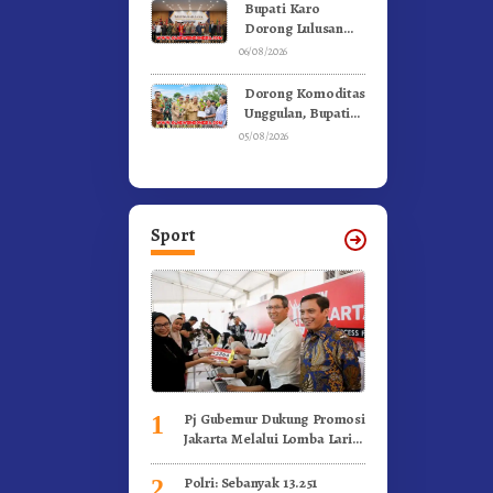
Ke Moderamen
Bupati Karo
GBKP
Dorong Lulusan
Universitas Quality
06/08/2026
Berastagi Jadi
Generasi Inovatif
Dorong Komoditas
dan Berintegritas
Unggulan, Bupati
Karo Serahkan 1,2
05/08/2026
Juta Benih Kopi
Arabika
Sport
Pj Gubernur Dukung Promosi
1
Jakarta Melalui Lomba Lari
Internasional
Polri: Sebanyak 13.251
2