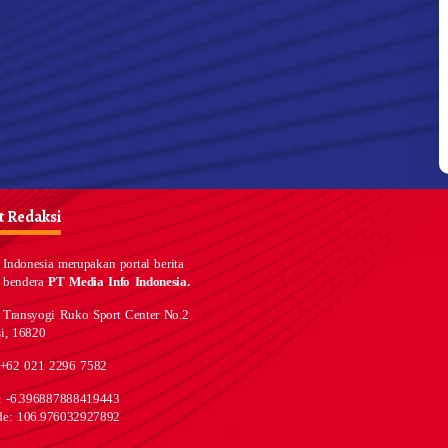
 Redaksi
Indonesia merupakan portal berita
 bendera
PT Media Info Indonesia.
 Transyogi Ruko Sport Center No.2
i, 16820
 +62 021 2296 7582
e: -6.396887888419443
de: 106.976032927892