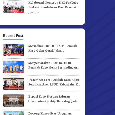
Kolaborasi Pemprov DKI-YouTube
Perkuat Pendidikan Dan Kesehatan
Mental
31/01/2026
Recent Post
Meriahkan HUT RI Ke-81 Pemkab
Karo Gelar Gerak Jalan
Kemerdekaan.!
Menyemarakan HUT Ke-81 RI
Pemkab Karo Gelar Pertandingan
Olahraga
Desember 2027 Pemkab Karo Akan
Serahkan Aset RSUD Kabanjahe Ke
Moderamen GBKP
Bupati Karo Dorong Lulusan
Universitas Quality Berastagi Jadi
Generasi Inovatif dan Berintegritas
Dorong Komoditas Unggulan,