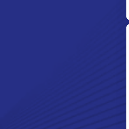
Ditpolsatwa Baharkam Polri Tiba
Di Myanmar, Siap Bantu Korban
Gempa Myanmar