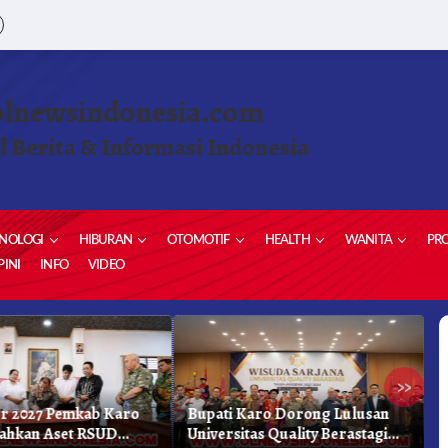
olnewsindonesia.com
l Berita & Informasi Indonesia
NOLOGI
HIBURAN
OTOMOTIF
HEALTH
WANITA
PRO
INI
INFO
VIDEO
»
r 2027 Pemkab Karo
Bupati Karo Dorong Lulusan
D
ahkan Aset RSUD
Universitas Quality Berastagi
B