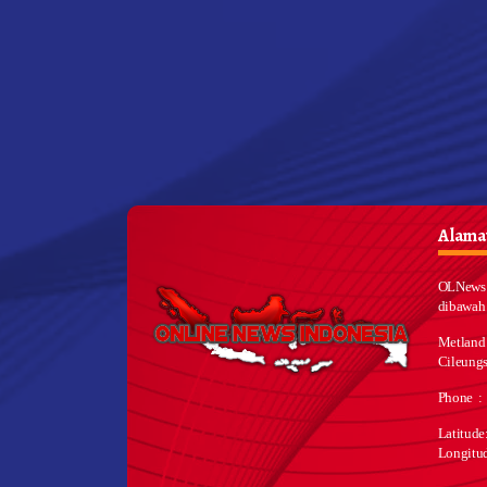
Alamat
OLNews 
dibawah
Metland
Cileungs
Phone :
Latitud
Longitu