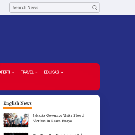
PERTI
TRAVEL
EDUKASI
English News
Jakarta Governor Visits Flood
Victims In Rawa Buaya
orong Komoditas Unggulan,
Di Pelantikan Kepsek Bupati
upati Karo Serahkan 1,2 Juta
Karo Tekankan Kepemimpina