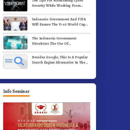
Ten Tips For Maintaining Cyber
enih Kopi Arabika
Profesional Dongkrak Mutu
Security While Working From
Pendidikan
Outside The Office
Indonesia Government And FIFA
Will Ensure The U-20 World Cup
Runs Well And According To FIFA
Standards
The Indonesia Government
Prioritizes The Use Of
Domestically-Produced COVID-19
Vaccines
Besides Google, This Is A Popular
Search Engine Alternative In The
World
Info Seminar