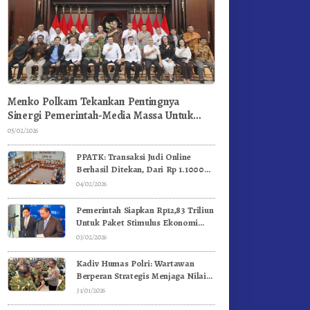
Menko Polkam Tekankan Pentingnya
Sinergi Pemerintah-Media Massa Untuk
Jaga Stabilitas Bangsa
05/02/2026
PPATK: Transaksi Judi Online
Berhasil Ditekan, Dari Rp 1.1000
Triliun Menjadi Rp 268 Triliun
04/02/2026
Pemerintah Siapkan Rp12,83 Triliun
Untuk Paket Stimulus Ekonomi
Kuartal I-2026
03/02/2026
Kadiv Humas Polri: Wartawan
Berperan Strategis Menjaga Nilai
Kebangsaan, Demokrasi, dan NKRI
31/01/2026