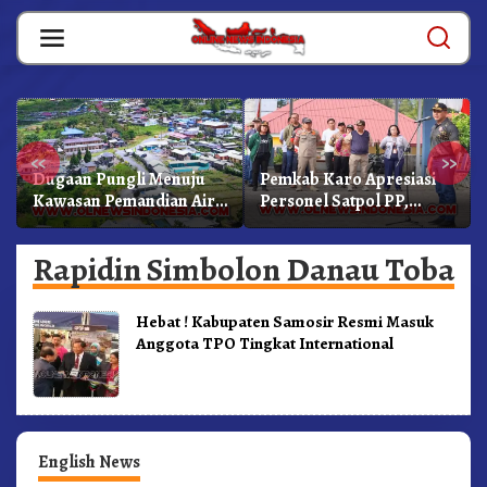
Skip
to
content
«
»
Dugaan Pungli Menuju
Pemkab Karo Apresiasi
Kawasan Pemandian Air
Personel Satpol PP,
Panas Semangat Gunung
Linmas, Dan Pemadam
– Doulu Foto Dan
Kebakaran
Rapidin Simbolon Danau Toba
Videokan!
Hebat ! Kabupaten Samosir Resmi Masuk
Anggota TPO Tingkat International
English News