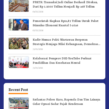
PPATK: Transaksi Judi Online Berhasil Ditekan,
Dari Rp 1.1000 Triliun Menjadi Rp 268 Triliun
04/02/2026
Pemerintah Siapkan Rp12,83 Triliun Untuk Paket
Stimulus Ekonomi Kuartal I-2026
03/02/2026
Kadiv Humas Polri: Wartawan Berperan
Strategis Menjaga Nilai Kebangsaan, Demokrasi,
dan NKRI
31/01/2026
Kolaborasi Pemprov DKI-YouTube Perkuat
Pendidikan Dan Kesehatan Mental
31/01/2026
Recent Post
Satlantas Polres Karo, Bapenda Dan Tim Lainnya
Gelar Oprasi Sadar Pajak Kenderaan