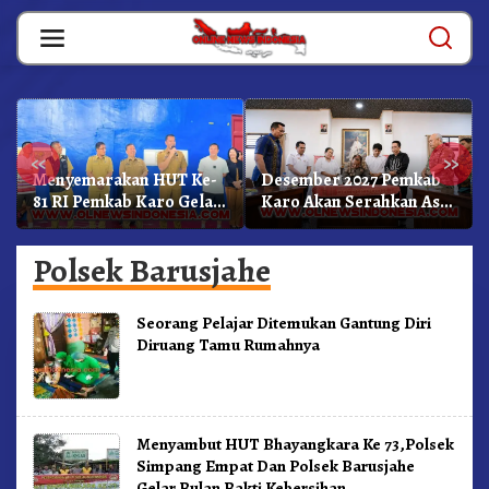
Skip
to
content
«
»
Menyemarakan HUT Ke-
Desember 2027 Pemkab
81 RI Pemkab Karo Gelar
Karo Akan Serahkan Aset
Pertandingan Olahraga
RSUD Kabanjahe Ke
Moderamen GBKP
Polsek Barusjahe
Seorang Pelajar Ditemukan Gantung Diri
Diruang Tamu Rumahnya
Menyambut HUT Bhayangkara Ke 73,Polsek
Simpang Empat Dan Polsek Barusjahe
Gelar Bulan Bakti Kebersihan