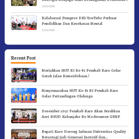
dan NKRI
31/01/2026
Kolaborasi Pemprov DKI-YouTube Perkuat
Pendidikan Dan Kesehatan Mental
31/01/2026
Recent Post
Meriahkan HUT RI Ke-81 Pemkab Karo Gelar
Gerak Jalan Kemerdekaan.!
Menyemarakan HUT Ke-81 RI Pemkab Karo
Gelar Pertandingan Olahraga
Desember 2027 Pemkab Karo Akan Serahkan
Aset RSUD Kabanjahe Ke Moderamen GBKP
Bupati Karo Dorong Lulusan Universitas Quality
Berastagi Jadi Generasi Inovatif dan