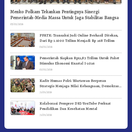
Menko Polkam Tekankan Pentingnya Sinergi
Pemerintah-Media Massa Untuk Jaga Stabilitas Bangsa
05/02/2026
PPATK: Transaksi Judi Online Berhasil Ditekan,
Dari Rp 1.1000 Triliun Menjadi Rp 268 Triliun
04/02/2026
Pemerintah Siapkan Rp12,83 Triliun Untuk Paket
Stimulus Ekonomi Kuartal I-2026
03/02/2026
Kadiv Humas Polri: Wartawan Berperan
Strategis Menjaga Nilai Kebangsaan, Demokrasi,
dan NKRI
31/01/2026
Kolaborasi Pemprov DKI-YouTube Perkuat
Pendidikan Dan Kesehatan Mental
31/01/2026