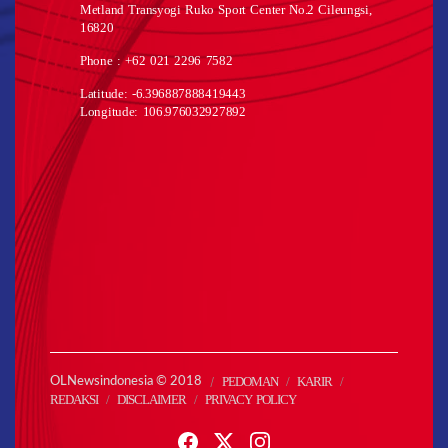
Metland Transyogi Ruko Sport Center No.2 Cileungsi,
16820
Phone : +62 021 2296 7582
Latitude: -6.396887888419443
Longitude: 106.976032927892
PEDOMAN
KARIR
OLNewsindonesia © 2018
REDAKSI
DISCLAIMER
PRIVACY POLICY