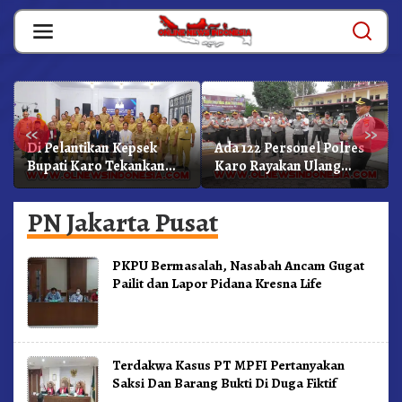
Skip
to
content
«
»
Di Pelantikan Kepsek
Ada 122 Personel Polres
Bupati Karo Tekankan
Karo Rayakan Ulang
Kepemimpinan
Tahun Bersama
Profesional Dongkrak
PN Jakarta Pusat
Mutu Pendidikan
PKPU Bermasalah, Nasabah Ancam Gugat
Pailit dan Lapor Pidana Kresna Life
Terdakwa Kasus PT MPFI Pertanyakan
Saksi Dan Barang Bukti Di Duga Fiktif