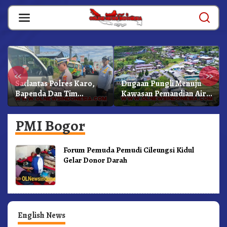
Skip
to
content
«
»
Satlantas Polres Karo,
Dugaan Pungli Menuju
Bapenda Dan Tim
Kawasan Pemandian Air
Lainnya Gelar Oprasi
Panas Semangat Gunung
Sadar Pajak Kenderaan
– Doulu Foto Dan
PMI Bogor
Videokan!
Forum Pemuda Pemudi Cileungsi Kidul
Gelar Donor Darah
English News