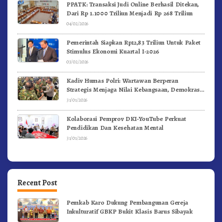
PPATK: Transaksi Judi Online Berhasil Ditekan,
Dari Rp 1.1000 Triliun Menjadi Rp 268 Triliun
04/02/2026
Pemerintah Siapkan Rp12,83 Triliun Untuk Paket
Stimulus Ekonomi Kuartal I-2026
03/02/2026
Kadiv Humas Polri: Wartawan Berperan
Strategis Menjaga Nilai Kebangsaan, Demokrasi,
dan NKRI
31/01/2026
Kolaborasi Pemprov DKI-YouTube Perkuat
Pendidikan Dan Kesehatan Mental
31/01/2026
Recent Post
Pemkab Karo Dukung Pembangunan Gereja
Inkulturatif GBKP Bukit Klasis Barus Sibayak