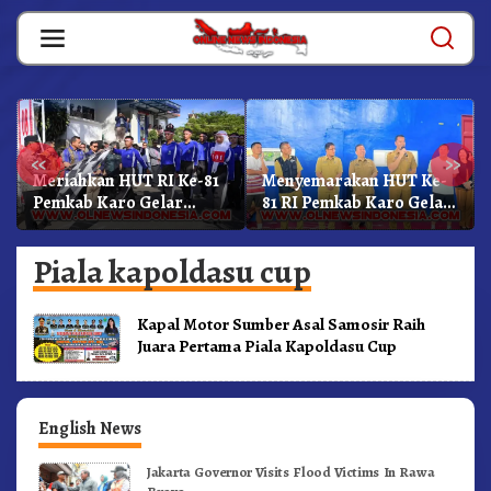
Skip
to
content
«
»
Meriahkan HUT RI Ke-81
Menyemarakan HUT Ke-
Pemkab Karo Gelar
81 RI Pemkab Karo Gelar
Gerak Jalan
Pertandingan Olahraga
Kemerdekaan.!
Piala kapoldasu cup
Kapal Motor Sumber Asal Samosir Raih
Juara Pertama Piala Kapoldasu Cup
English News
Jakarta Governor Visits Flood Victims In Rawa