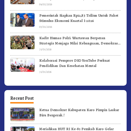
04/02/2026
Pemerintah Siapkan Rp12,83 Triliun Untuk Paket
Stimulus Ekonomi Kuartal I-2026
03/02/2026
Kadiv Humas Polri: Wartawan Berperan
Strategis Menjaga Nilai Kebangsaan, Demokrasi,
dan NKRI
31/01/2026
Kolaborasi Pemprov DKI-YouTube Perkuat
Pendidikan Dan Kesehatan Mental
31/01/2026
Recent Post
Ketua Demokrat Kabupaten Karo Pimpin Laskar
Biru Bergerak.!
Meriahkan HUT RI Ke-81 Pemkab Karo Gelar