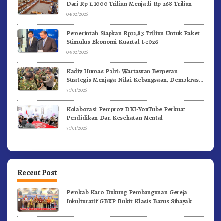
Dari Rp 1.1000 Triliun Menjadi Rp 268 Triliun
04/02/2026
Pemerintah Siapkan Rp12,83 Triliun Untuk Paket
Stimulus Ekonomi Kuartal I-2026
03/02/2026
Kadiv Humas Polri: Wartawan Berperan
Strategis Menjaga Nilai Kebangsaan, Demokrasi,
dan NKRI
31/01/2026
Kolaborasi Pemprov DKI-YouTube Perkuat
Pendidikan Dan Kesehatan Mental
31/01/2026
Recent Post
Pemkab Karo Dukung Pembangunan Gereja
Inkulturatif GBKP Bukit Klasis Barus Sibayak