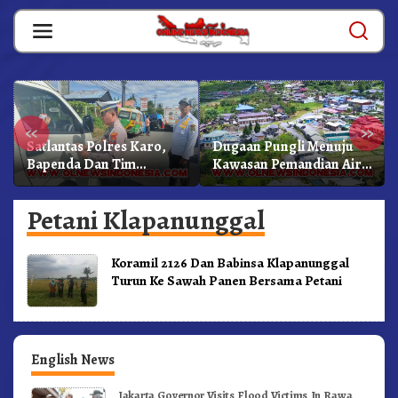
Skip
to
content
«
»
Satlantas Polres Karo,
Dugaan Pungli Menuju
Bapenda Dan Tim
Kawasan Pemandian Air
Lainnya Gelar Oprasi
Panas Semangat Gunung
Sadar Pajak Kenderaan
– Doulu Foto Dan
Petani Klapanunggal
Videokan!
Koramil 2126 Dan Babinsa Klapanunggal
Turun Ke Sawah Panen Bersama Petani
English News
Jakarta Governor Visits Flood Victims In Rawa