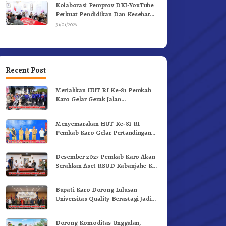
Kolaborasi Pemprov DKI-YouTube
Perkuat Pendidikan Dan Kesehatan
Mental
31/01/2026
Recent Post
Meriahkan HUT RI Ke-81 Pemkab
Karo Gelar Gerak Jalan
Kemerdekaan.!
Menyemarakan HUT Ke-81 RI
Pemkab Karo Gelar Pertandingan
Olahraga
Desember 2027 Pemkab Karo Akan
Serahkan Aset RSUD Kabanjahe Ke
Moderamen GBKP
Bupati Karo Dorong Lulusan
Universitas Quality Berastagi Jadi
Generasi Inovatif dan Berintegritas
Dorong Komoditas Unggulan,