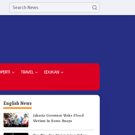
PERTI
TRAVEL
EDUKASI
English News
Jakarta Governor Visits Flood
Victims In Rawa Buaya
orong Komoditas Unggulan,
Di Pelantikan Kepsek Bupati
upati Karo Serahkan 1,2 Juta
Karo Tekankan Kepemimpina