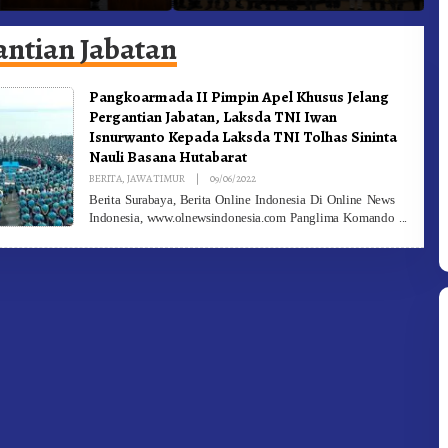
he Ke Moderamen
Jadi Generasi Inovatif dan
B
Berintegritas
antian Jabatan
Pangkoarmada II Pimpin Apel Khusus Jelang
Pergantian Jabatan, Laksda TNI Iwan
Isnurwanto Kepada Laksda TNI Tolhas Sininta
Nauli Basana Hutabarat
By
BERITA
,
JAWA TIMUR
|
09/06/2022
Redaksi
Berita Surabaya, Berita Online Indonesia Di Online News
Indonesia, www.olnewsindonesia.com Panglima Komando