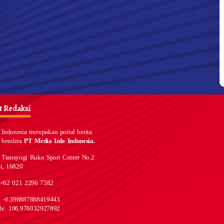
 Redaksi
Indonesia merupakan portal berita
 bendera
PT Media Info Indonesia.
 Transyogi Ruko Sport Center No.2
i, 16820
 +62 021 2296 7582
e: -6.396887888419443
de: 106.976032927892