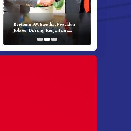
Bertemu PM Swedia, Presiden
Presiden Joko
Jokowi Dorong Kerja Sama
Bilateral Den
Pembangunan Hijau