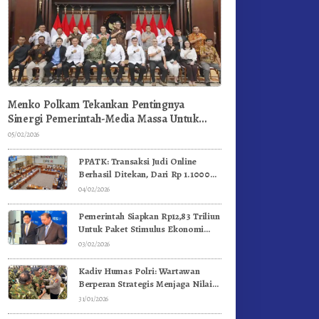
Menko Polkam Tekankan Pentingnya
Sinergi Pemerintah-Media Massa Untuk
Jaga Stabilitas Bangsa
05/02/2026
PPATK: Transaksi Judi Online
Berhasil Ditekan, Dari Rp 1.1000
Triliun Menjadi Rp 268 Triliun
04/02/2026
Pemerintah Siapkan Rp12,83 Triliun
Untuk Paket Stimulus Ekonomi
Kuartal I-2026
03/02/2026
Kadiv Humas Polri: Wartawan
Berperan Strategis Menjaga Nilai
Kebangsaan, Demokrasi, dan NKRI
31/01/2026