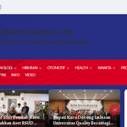
olnewsindonesia.com
l Berita & Informasi Indonesia
NOLOGI
HIBURAN
OTOMOTIF
HEALTH
WANITA
PRO
INI
INFO
VIDEO
»
r 2027 Pemkab Karo
Bupati Karo Dorong Lulusan
D
ahkan Aset RSUD
Universitas Quality Berastagi
B