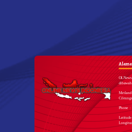
Alamat
OLNews 
dibawah
Metland
Cileungs
Phone :
Latitud
Longitu