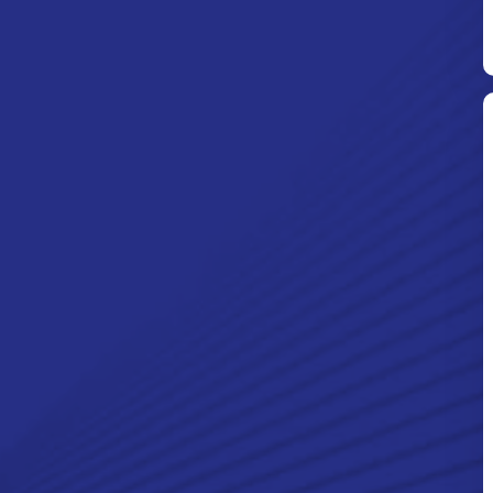
Ditpolsatwa Baharkam Polri Tiba
Di Myanmar, Siap Bantu Korban
Gempa Myanmar