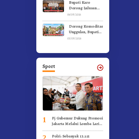
Ke Moderamen
Bupati Karo
GBKP
Dorong Lulusan
Universitas Quality
06/08/2026
Berastagi Jadi
Generasi Inovatif
Dorong Komoditas
dan Berintegritas
Unggulan, Bupati
Karo Serahkan 1,2
05/08/2026
Juta Benih Kopi
Arabika
Sport
Pj Gubernur Dukung Promosi
1
Jakarta Melalui Lomba Lari
Internasional
Polri: Sebanyak 13.251
2