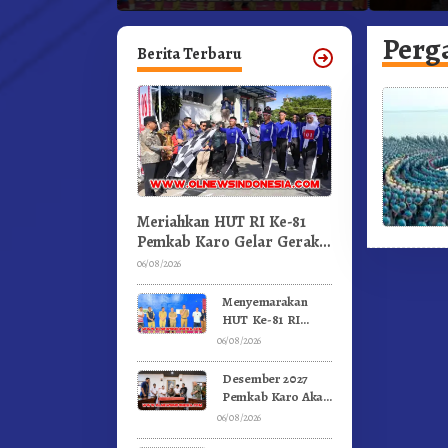
an.!
Pertandingan Olahraga
Kabanja
GBKP
Perg
Berita Terbaru
Meriahkan HUT RI Ke-81
Pemkab Karo Gelar Gerak
Jalan Kemerdekaan.!
06/08/2026
Menyemarakan
HUT Ke-81 RI
Pemkab Karo
06/08/2026
Gelar Pertandingan
Olahraga
Desember 2027
Pemkab Karo Akan
Serahkan Aset
06/08/2026
RSUD Kabanjahe