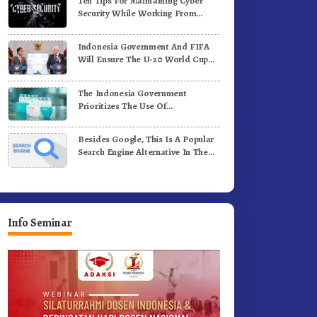
Ten Tips For Maintaining Cyber
enih Kopi Arabika
Profesional Dongkrak Mutu
Security While Working From
Pendidikan
Outside The Office
Indonesia Government And FIFA
Will Ensure The U-20 World Cup
Runs Well And According To FIFA
Standards
The Indonesia Government
Prioritizes The Use Of
Domestically-Produced COVID-19
Vaccines
Besides Google, This Is A Popular
Search Engine Alternative In The
World
Info Seminar