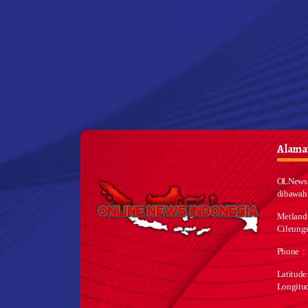
Alamat
OLNews 
dibawah
Metland
Cileungs
Phone :
Latitud
Longitu