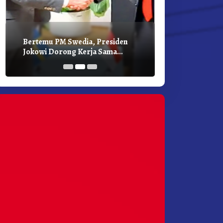
Bertemu PM Swedia, Presiden
Presiden Joko
Jokowi Dorong Kerja Sama
Bilateral Den
Pembangunan Hijau