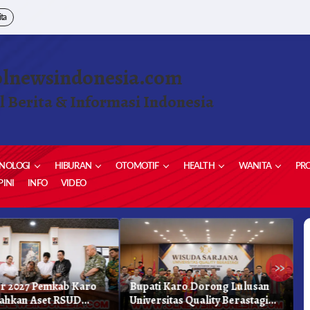
ita
olnewsindonesia.com
l Berita & Informasi Indonesia
NOLOGI
HIBURAN
OTOMOTIF
HEALTH
WANITA
PRO
INI
INFO
VIDEO
»
r 2027 Pemkab Karo
Bupati Karo Dorong Lulusan
D
ahkan Aset RSUD
Universitas Quality Berastagi
B