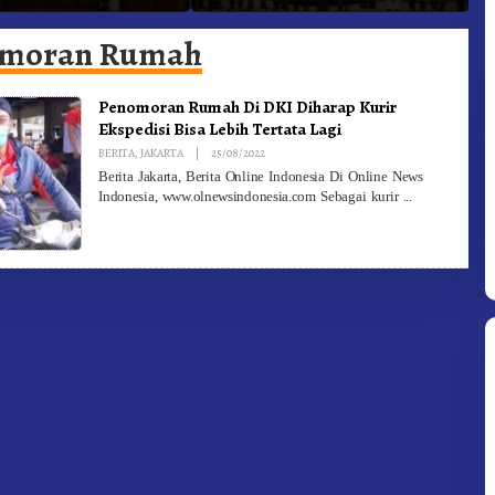
he Ke Moderamen
Jadi Generasi Inovatif dan
B
Berintegritas
omoran Rumah
Penomoran Rumah Di DKI Diharap Kurir
Ekspedisi Bisa Lebih Tertata Lagi
By
BERITA
,
JAKARTA
|
25/08/2022
Redaksi
Berita Jakarta, Berita Online Indonesia Di Online News
Indonesia, www.olnewsindonesia.com Sebagai kurir