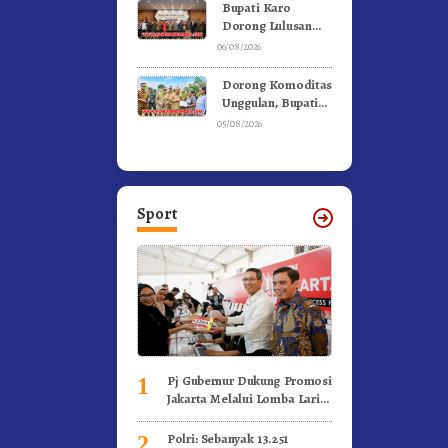
Ke Moderamen
Bupati Karo
GBKP
Dorong Lulusan
Universitas Quality
06/08/2026
Berastagi Jadi
Generasi Inovatif
Dorong Komoditas
dan Berintegritas
Unggulan, Bupati
Karo Serahkan 1,2
05/08/2026
Juta Benih Kopi
Arabika
Sport
Pj Gubernur Dukung Promosi
1
Jakarta Melalui Lomba Lari
Internasional
Polri: Sebanyak 13.251
2