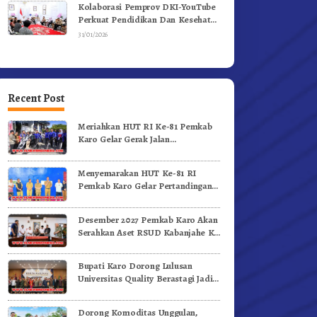
Kolaborasi Pemprov DKI-YouTube
Perkuat Pendidikan Dan Kesehatan
Mental
31/01/2026
Recent Post
Meriahkan HUT RI Ke-81 Pemkab
Karo Gelar Gerak Jalan
Kemerdekaan.!
Menyemarakan HUT Ke-81 RI
Pemkab Karo Gelar Pertandingan
Olahraga
Desember 2027 Pemkab Karo Akan
Serahkan Aset RSUD Kabanjahe Ke
Moderamen GBKP
Bupati Karo Dorong Lulusan
Universitas Quality Berastagi Jadi
Generasi Inovatif dan Berintegritas
Dorong Komoditas Unggulan,