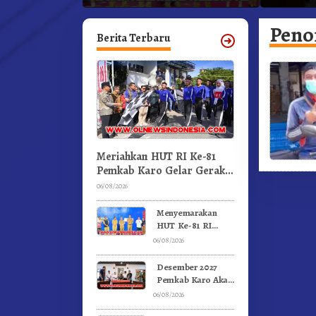
an.!
Pertandingan Olahraga
Kabanja
GBKP
Pen
Berita Terbaru
Meriahkan HUT RI Ke-81
Pemkab Karo Gelar Gerak
Jalan Kemerdekaan.!
06/08/2026
Menyemarakan
HUT Ke-81 RI
Pemkab Karo
06/08/2026
Gelar Pertandingan
Olahraga
Desember 2027
Pemkab Karo Akan
Serahkan Aset
06/08/2026
RSUD Kabanjahe