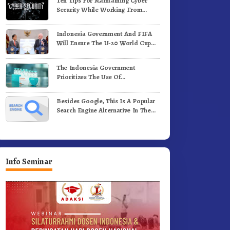
Ten Tips For Maintaining Cyber
enih Kopi Arabika
Profesional Dongkrak Mutu
Security While Working From
Pendidikan
Outside The Office
Indonesia Government And FIFA
Will Ensure The U-20 World Cup
Runs Well And According To FIFA
Standards
The Indonesia Government
Prioritizes The Use Of
Domestically-Produced COVID-19
Vaccines
Besides Google, This Is A Popular
Search Engine Alternative In The
World
Info Seminar