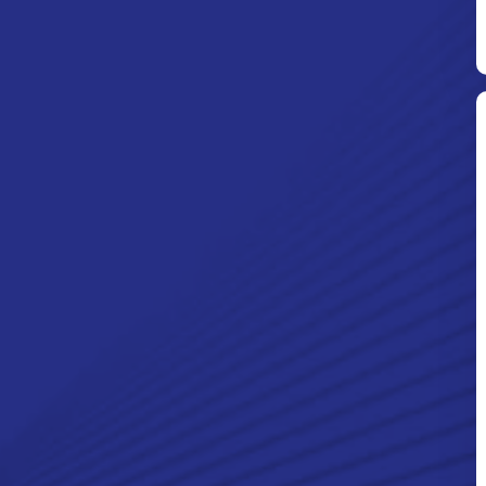
Ditpolsatwa Baharkam Polri Tiba
Di Myanmar, Siap Bantu Korban
Gempa Myanmar