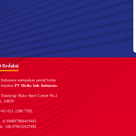
 Redaksi
Indonesia merupakan portal berita
 bendera
PT Media Info Indonesia.
 Transyogi Ruko Sport Center No.2
i, 16820
 +62 021 2296 7582
e: -6.396887888419443
de: 106.976032927892