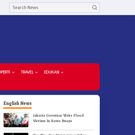
PERTI
TRAVEL
EDUKASI
English News
Jakarta Governor Visits Flood
Victims In Rawa Buaya
orong Komoditas Unggulan,
Di Pelantikan Kepsek Bupati
upati Karo Serahkan 1,2 Juta
Karo Tekankan Kepemimpina