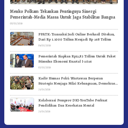
Menko Polkam Tekankan Pentingnya Sinergi
Pemerintah-Media Massa Untuk Jaga Stabilitas Bangsa
05/02/2026
PPATK: Transaksi Judi Online Berhasil Ditekan,
Dari Rp 1.1000 Triliun Menjadi Rp 268 Triliun
04/02/2026
Pemerintah Siapkan Rp12,83 Triliun Untuk Paket
Stimulus Ekonomi Kuartal I-2026
03/02/2026
Kadiv Humas Polri: Wartawan Berperan
Strategis Menjaga Nilai Kebangsaan, Demokrasi,
dan NKRI
31/01/2026
Kolaborasi Pemprov DKI-YouTube Perkuat
Pendidikan Dan Kesehatan Mental
31/01/2026