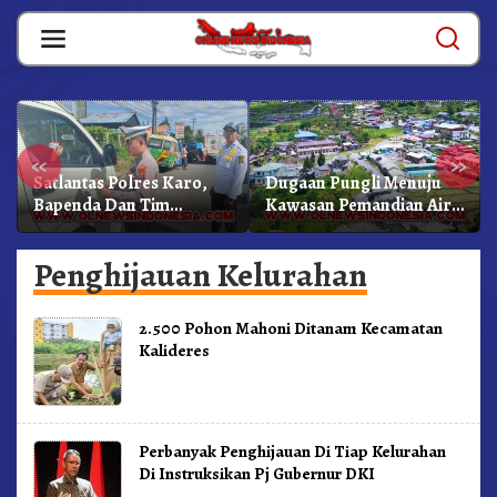
Skip
to
content
«
»
Satlantas Polres Karo,
Dugaan Pungli Menuju
Bapenda Dan Tim
Kawasan Pemandian Air
Lainnya Gelar Oprasi
Panas Semangat Gunung
Sadar Pajak Kenderaan
– Doulu Foto Dan
Penghijauan Kelurahan
Videokan!
2.500 Pohon Mahoni Ditanam Kecamatan
Kalideres
Perbanyak Penghijauan Di Tiap Kelurahan
Di Instruksikan Pj Gubernur DKI