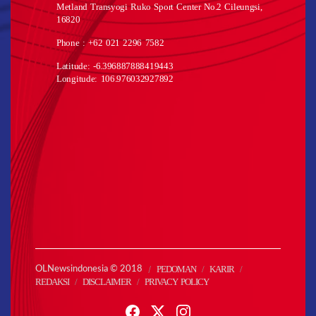
Metland Transyogi Ruko Sport Center No.2 Cileungsi,
16820
Phone : +62 021 2296 7582
Latitude: -6.396887888419443
Longitude: 106.976032927892
PEDOMAN
KARIR
OLNewsindonesia © 2018
REDAKSI
DISCLAIMER
PRIVACY POLICY