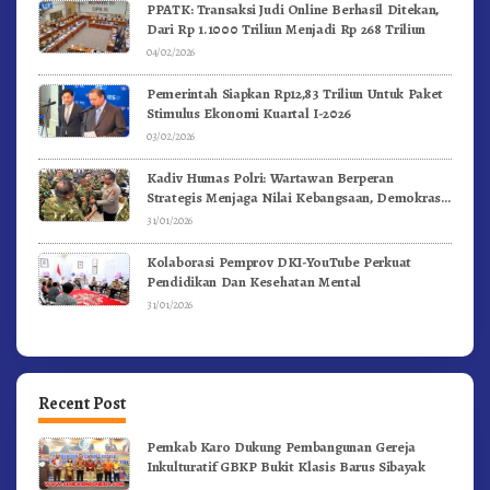
PPATK: Transaksi Judi Online Berhasil Ditekan,
Dari Rp 1.1000 Triliun Menjadi Rp 268 Triliun
04/02/2026
Pemerintah Siapkan Rp12,83 Triliun Untuk Paket
Stimulus Ekonomi Kuartal I-2026
03/02/2026
Kadiv Humas Polri: Wartawan Berperan
Strategis Menjaga Nilai Kebangsaan, Demokrasi,
dan NKRI
31/01/2026
Kolaborasi Pemprov DKI-YouTube Perkuat
Pendidikan Dan Kesehatan Mental
31/01/2026
Recent Post
Pemkab Karo Dukung Pembangunan Gereja
Inkulturatif GBKP Bukit Klasis Barus Sibayak