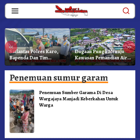
Skip
to
content
«
»
Satlantas Polres Karo,
Dugaan Pungli Menuju
Bapenda Dan Tim
Kawasan Pemandian Air
Lainnya Gelar Oprasi
Panas Semangat Gunung
Sadar Pajak Kenderaan
– Doulu Foto Dan
Penemuan sumur garam
Videokan!
Penemuan Sumber Garama Di Desa
Wargajaya Manjadi Keberkahan Untuk
Warga