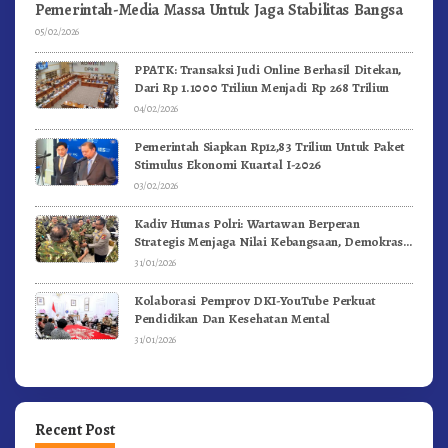
Pemerintah-Media Massa Untuk Jaga Stabilitas Bangsa
05/02/2026
PPATK: Transaksi Judi Online Berhasil Ditekan,
Dari Rp 1.1000 Triliun Menjadi Rp 268 Triliun
04/02/2026
Pemerintah Siapkan Rp12,83 Triliun Untuk Paket
Stimulus Ekonomi Kuartal I-2026
03/02/2026
Kadiv Humas Polri: Wartawan Berperan
Strategis Menjaga Nilai Kebangsaan, Demokrasi,
dan NKRI
31/01/2026
Kolaborasi Pemprov DKI-YouTube Perkuat
Pendidikan Dan Kesehatan Mental
31/01/2026
Recent Post