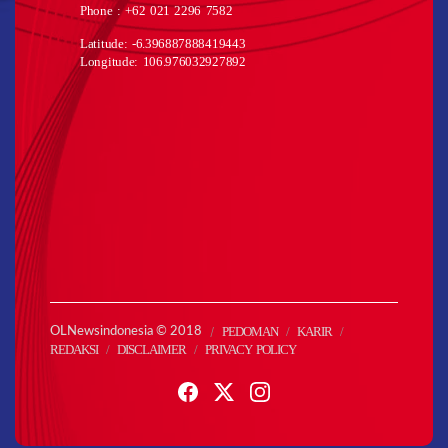
Phone : +62 021 2296 7582
Latitude: -6.396887888419443
Longitude: 106.976032927892
PEDOMAN
KARIR
OLNewsindonesia © 2018
REDAKSI
DISCLAIMER
PRIVACY POLICY