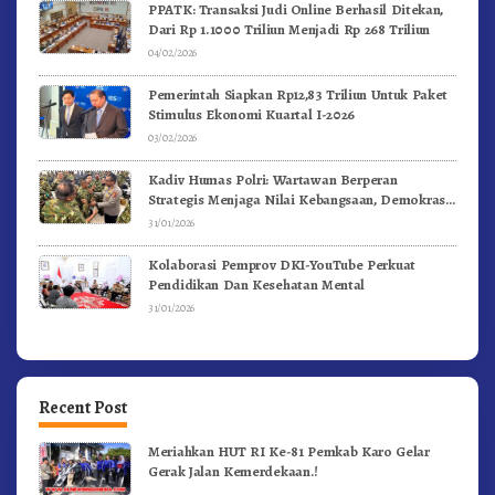
PPATK: Transaksi Judi Online Berhasil Ditekan,
Dari Rp 1.1000 Triliun Menjadi Rp 268 Triliun
04/02/2026
Pemerintah Siapkan Rp12,83 Triliun Untuk Paket
Stimulus Ekonomi Kuartal I-2026
03/02/2026
Kadiv Humas Polri: Wartawan Berperan
Strategis Menjaga Nilai Kebangsaan, Demokrasi,
dan NKRI
31/01/2026
Kolaborasi Pemprov DKI-YouTube Perkuat
Pendidikan Dan Kesehatan Mental
31/01/2026
Recent Post
Meriahkan HUT RI Ke-81 Pemkab Karo Gelar
Gerak Jalan Kemerdekaan.!