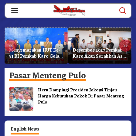
Skip
to
content
«
»
Menyemarakan HUT Ke-
Desember 2027 Pemkab
81 RI Pemkab Karo Gelar
Karo Akan Serahkan Aset
Pertandingan Olahraga
RSUD Kabanjahe Ke
Moderamen GBKP
Pasar Menteng Pulo
Heru Dampingi Presiden Jokowi Tinjau
Harga Kebutuhan Pokok Di Pasar Menteng
Pulo
English News