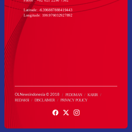
Phone : +62 021 2296 7582
Latitude: -6.396887888419443
Longitude: 106.976032927892
PEDOMAN
KARIR
OLNewsindonesia © 2018
REDAKSI
DISCLAIMER
PRIVACY POLICY