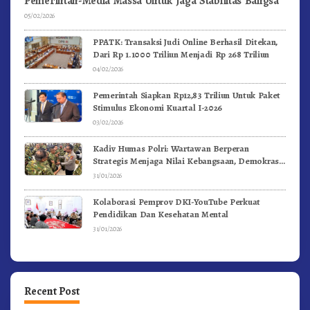
Pemerintah-Media Massa Untuk Jaga Stabilitas Bangsa
05/02/2026
PPATK: Transaksi Judi Online Berhasil Ditekan,
Dari Rp 1.1000 Triliun Menjadi Rp 268 Triliun
04/02/2026
Pemerintah Siapkan Rp12,83 Triliun Untuk Paket
Stimulus Ekonomi Kuartal I-2026
03/02/2026
Kadiv Humas Polri: Wartawan Berperan
Strategis Menjaga Nilai Kebangsaan, Demokrasi,
dan NKRI
31/01/2026
Kolaborasi Pemprov DKI-YouTube Perkuat
Pendidikan Dan Kesehatan Mental
31/01/2026
Recent Post