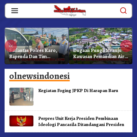
Skip
to
content
«
»
Satlantas Polres Karo,
Dugaan Pungli Menuju
Bapenda Dan Tim
Kawasan Pemandian Air
Lainnya Gelar Oprasi
Panas Semangat Gunung
Sadar Pajak Kenderaan
– Doulu Foto Dan
olnewsindonesi
Videokan!
Kegiatan Foging JPKP Di Harapan Baru
Perpres Unit Kerja Presiden Pembinaan
Ideologi Pancasila Ditandangani Presiden