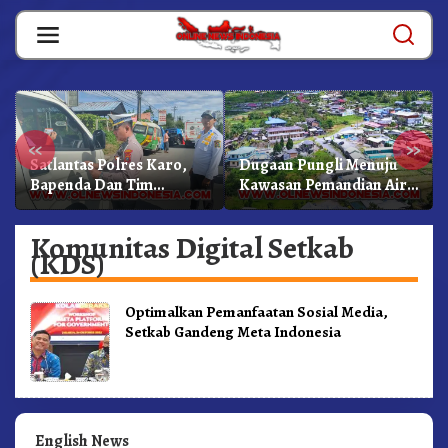
Skip
to
content
«
»
Satlantas Polres Karo,
Dugaan Pungli Menuju
Bapenda Dan Tim
Kawasan Pemandian Air
Lainnya Gelar Oprasi
Panas Semangat Gunung
Sadar Pajak Kenderaan
– Doulu Foto Dan
Komunitas Digital Setkab
Videokan!
(KDS)
Optimalkan Pemanfaatan Sosial Media,
Setkab Gandeng Meta Indonesia
English News