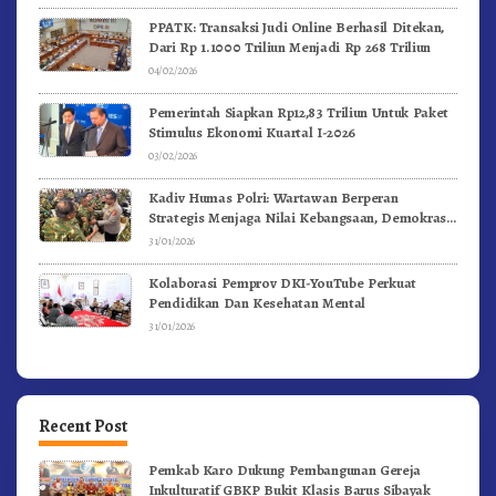
PPATK: Transaksi Judi Online Berhasil Ditekan,
Dari Rp 1.1000 Triliun Menjadi Rp 268 Triliun
04/02/2026
Pemerintah Siapkan Rp12,83 Triliun Untuk Paket
Stimulus Ekonomi Kuartal I-2026
03/02/2026
Kadiv Humas Polri: Wartawan Berperan
Strategis Menjaga Nilai Kebangsaan, Demokrasi,
dan NKRI
31/01/2026
Kolaborasi Pemprov DKI-YouTube Perkuat
Pendidikan Dan Kesehatan Mental
31/01/2026
Recent Post
Pemkab Karo Dukung Pembangunan Gereja
Inkulturatif GBKP Bukit Klasis Barus Sibayak