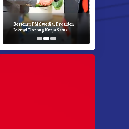
Bertemu PM Swedia, Presiden
Presiden Joko
Jokowi Dorong Kerja Sama
Bilateral Den
Pembangunan Hijau