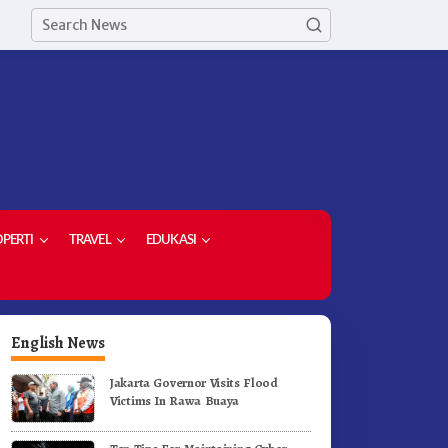
PERTI
TRAVEL
EDUKASI
English News
Jakarta Governor Visits Flood
Victims In Rawa Buaya
etua Demokrat Kabupaten
Meriahkan HUT RI Ke-81
aro Pimpin Laskar Biru
Pemkab Karo Gelar Gerak