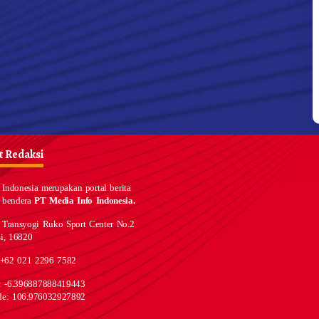
 Redaksi
Indonesia merupakan portal berita
 bendera
PT Media Info Indonesia.
 Transyogi Ruko Sport Center No.2
i, 16820
 +62 021 2296 7582
e: -6.396887888419443
de: 106.976032927892