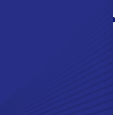
Ditpolsatwa Baharkam Polri Tiba
Di Myanmar, Siap Bantu Korban
Gempa Myanmar