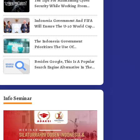
Ten Tips For Maintaining Cyber
ergerak.!
Jalan Kemerdekaan.!
Security While Working From
Outside The Office
Indonesia Government And FIFA
Will Ensure The U-20 World Cup
Runs Well And According To FIFA
Standards
The Indonesia Government
Prioritizes The Use Of
Domestically-Produced COVID-19
Vaccines
Besides Google, This Is A Popular
Search Engine Alternative In The
World
Info Seminar