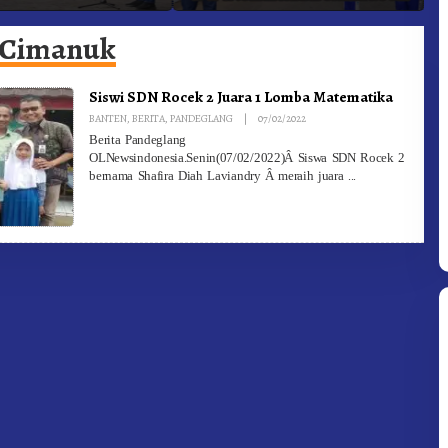
adam Kebakaran
Ke-81 Dibuka Sekda Karo
B
 Cimanuk
Siswi SDN Rocek 2 Juara 1 Lomba Matematika
By
BANTEN
,
BERITA
,
PANDEGLANG
|
07/02/2022
Redaksi
Berita Pandeglang
OLNewsindonesia.Senin(07/02/2022)Â Siswa SDN Rocek 2
bernama Shafira Diah Laviandry Â meraih juara