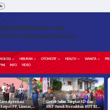
ita
olnewsindonesia.com
l Berita & Informasi Indonesia
NOLOGI
HIBURAN
OTOMOTIF
HEALTH
WANITA
PRO
INI
INFO
VIDEO
»
aro Apresiasi
Gerak Jalan Tingkat SD dan
K
 Satpol PP, Linmas,
SMP Untuk Meriahkan HUT RI
K