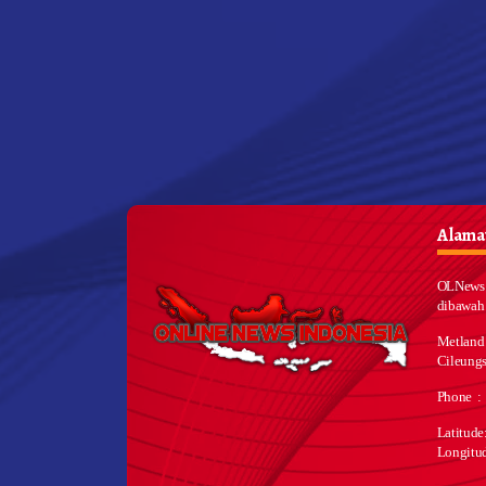
Alamat
OLNews 
dibawah
Metland
Cileungs
Phone :
Latitud
Longitu