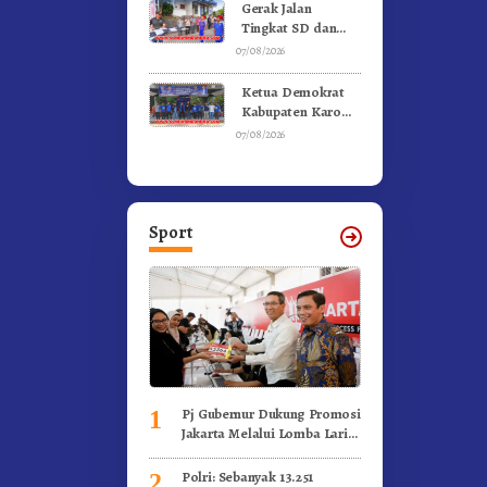
Kebakaran
Gerak Jalan
Tingkat SD dan
SMP Untuk
07/08/2026
Meriahkan HUT RI
Ke-81 Dibuka
Ketua Demokrat
Sekda Karo
Kabupaten Karo
Pimpin Laskar Biru
07/08/2026
Bergerak.!
Sport
Pj Gubernur Dukung Promosi
1
Jakarta Melalui Lomba Lari
Internasional
Polri: Sebanyak 13.251
2