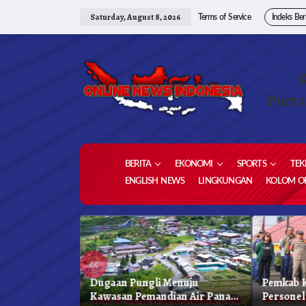
Skip
to
Saturday, August 8, 2026
Terms of Service
Indeks Ber
content
Porta
BERITA
EKONOMI
SPORTS
TEK
ENGLISH NEWS
LINGKUNGAN
KOLOM OP
«
 Karo, Bapenda
Dugaan Pungli Menuju
Pemkab K
 Gelar Oprasi
Kawasan Pemandian Air Panas
Personel