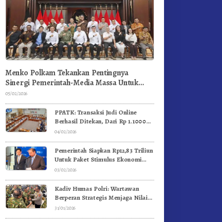
Menko Polkam Tekankan Pentingnya
Sinergi Pemerintah-Media Massa Untuk
Jaga Stabilitas Bangsa
05/02/2026
PPATK: Transaksi Judi Online
Berhasil Ditekan, Dari Rp 1.1000
Triliun Menjadi Rp 268 Triliun
04/02/2026
Pemerintah Siapkan Rp12,83 Triliun
Untuk Paket Stimulus Ekonomi
Kuartal I-2026
03/02/2026
Kadiv Humas Polri: Wartawan
Berperan Strategis Menjaga Nilai
Kebangsaan, Demokrasi, dan NKRI
31/01/2026