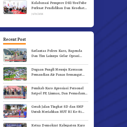
Kolaborasi Pemprov DKI-YouTube
Perkuat Pendidikan Dan Kesehatan
Mental
31/01/2026
Recent Post
Satlantas Polres Karo, Bapenda
Dan Tim Lainnya Gelar Oprasi
Sadar Pajak Kenderaan
Dugaan Pungli Menuju Kawasan
Pemandian Air Panas Semangat
Gunung – Doulu Foto Dan
Videokan!
Pemkab Karo Apresiasi Personel
Satpol PP, Linmas, Dan Pemadam
Kebakaran
Gerak Jalan Tingkat SD dan SMP
Untuk Meriahkan HUT RI Ke-81
Dibuka Sekda Karo
Ketua Demokrat Kabupaten Karo