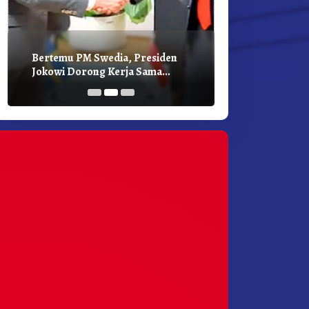
Bertemu PM Swedia, Presiden
Presiden Joko
Jokowi Dorong Kerja Sama
Bilateral Den
Pembangunan Hijau