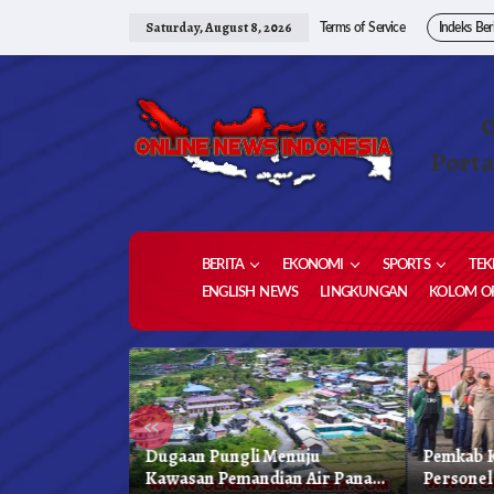
Skip
to
Saturday, August 8, 2026
Terms of Service
Indeks Ber
content
Porta
BERITA
EKONOMI
SPORTS
TEK
ENGLISH NEWS
LINGKUNGAN
KOLOM OP
«
 Karo, Bapenda
Dugaan Pungli Menuju
Pemkab K
 Gelar Oprasi
Kawasan Pemandian Air Panas
Personel