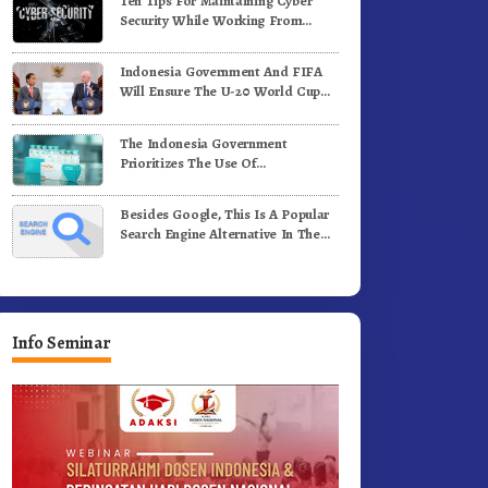
Ten Tips For Maintaining Cyber
ergerak.!
Jalan Kemerdekaan.!
Security While Working From
Outside The Office
Indonesia Government And FIFA
Will Ensure The U-20 World Cup
Runs Well And According To FIFA
Standards
The Indonesia Government
Prioritizes The Use Of
Domestically-Produced COVID-19
Vaccines
Besides Google, This Is A Popular
Search Engine Alternative In The
World
Info Seminar