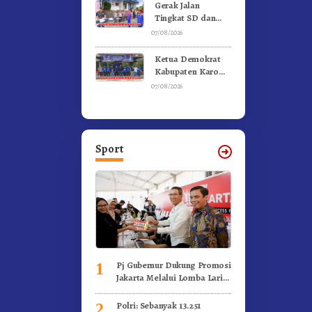
Kebakaran
Gerak Jalan
Tingkat SD dan
SMP Untuk
07/08/2026
Meriahkan HUT RI
Ke-81 Dibuka
Ketua Demokrat
Sekda Karo
Kabupaten Karo
Pimpin Laskar Biru
07/08/2026
Bergerak.!
Sport
Pj Gubernur Dukung Promosi
1
Jakarta Melalui Lomba Lari
Internasional
Polri: Sebanyak 13.251
2