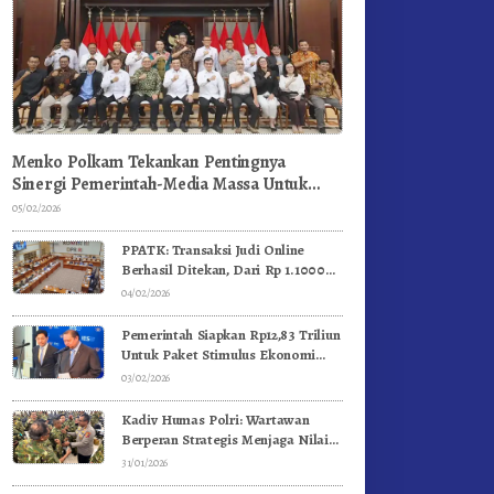
Menko Polkam Tekankan Pentingnya
Sinergi Pemerintah-Media Massa Untuk
Jaga Stabilitas Bangsa
05/02/2026
PPATK: Transaksi Judi Online
Berhasil Ditekan, Dari Rp 1.1000
Triliun Menjadi Rp 268 Triliun
04/02/2026
Pemerintah Siapkan Rp12,83 Triliun
Untuk Paket Stimulus Ekonomi
Kuartal I-2026
03/02/2026
Kadiv Humas Polri: Wartawan
Berperan Strategis Menjaga Nilai
Kebangsaan, Demokrasi, dan NKRI
31/01/2026