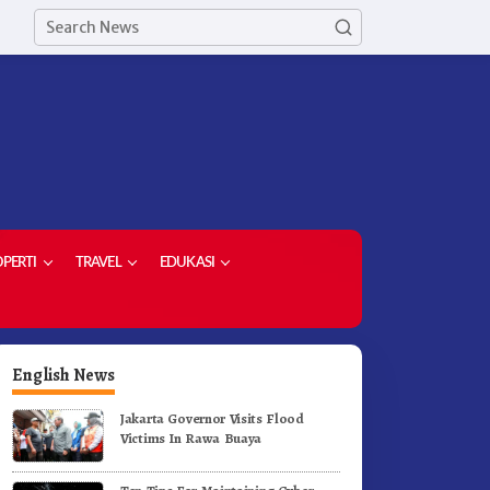
PERTI
TRAVEL
EDUKASI
English News
Jakarta Governor Visits Flood
Victims In Rawa Buaya
etua Demokrat Kabupaten
Meriahkan HUT RI Ke-81
aro Pimpin Laskar Biru
Pemkab Karo Gelar Gerak