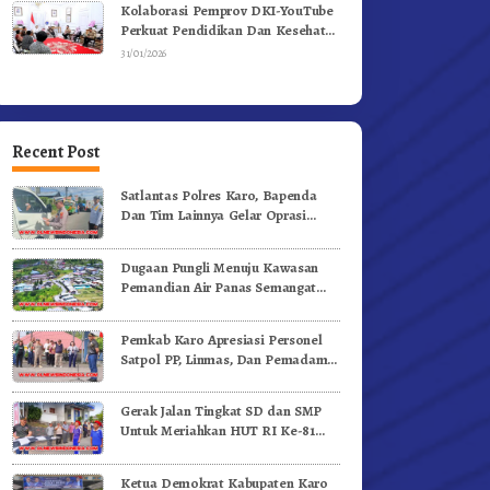
Kolaborasi Pemprov DKI-YouTube
Perkuat Pendidikan Dan Kesehatan
Mental
31/01/2026
Recent Post
Satlantas Polres Karo, Bapenda
Dan Tim Lainnya Gelar Oprasi
Sadar Pajak Kenderaan
Dugaan Pungli Menuju Kawasan
Pemandian Air Panas Semangat
Gunung – Doulu Foto Dan
Videokan!
Pemkab Karo Apresiasi Personel
Satpol PP, Linmas, Dan Pemadam
Kebakaran
Gerak Jalan Tingkat SD dan SMP
Untuk Meriahkan HUT RI Ke-81
Dibuka Sekda Karo
Ketua Demokrat Kabupaten Karo