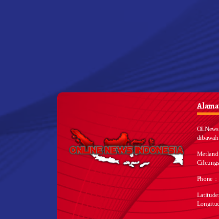
Alamat
OLNews 
dibawah
Metland
Cileungs
Phone :
Latitud
Longitu