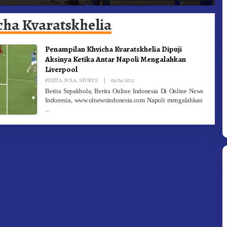
adam Kebakaran
Ke-81 Dibuka Sekda Karo
B
cha Kvaratskhelia
Penampilan Khvicha Kvaratskhelia Dipuji
Aksinya Ketika Antar Napoli Mengalahkan
Liverpool
By
BERITA
,
BOLA
,
SPORTS
|
09/09/2022
Redaksi
Berita Sepakbola, Berita Online Indonesia Di Online News
Indonesia, www.olnewsindonesia.com Napoli mengalahkan