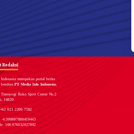
 Redaksi
Indonesia merupakan portal berita
 bendera
PT Media Info Indonesia.
 Transyogi Ruko Sport Center No.2
i, 16820
 +62 021 2296 7582
e: -6.396887888419443
de: 106.976032927892