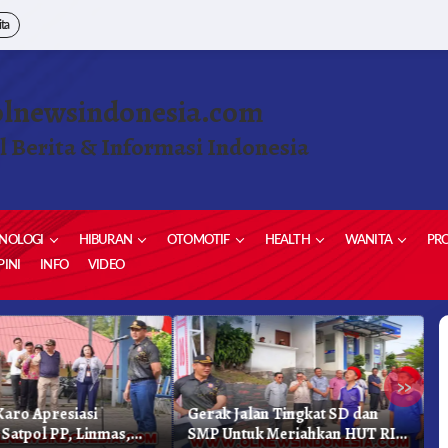
ita
olnewsindonesia.com
l Berita & Informasi Indonesia
NOLOGI
HIBURAN
OTOMOTIF
HEALTH
WANITA
PRO
INI
INFO
VIDEO
»
aro Apresiasi
Gerak Jalan Tingkat SD dan
K
 Satpol PP, Linmas,
SMP Untuk Meriahkan HUT RI
K