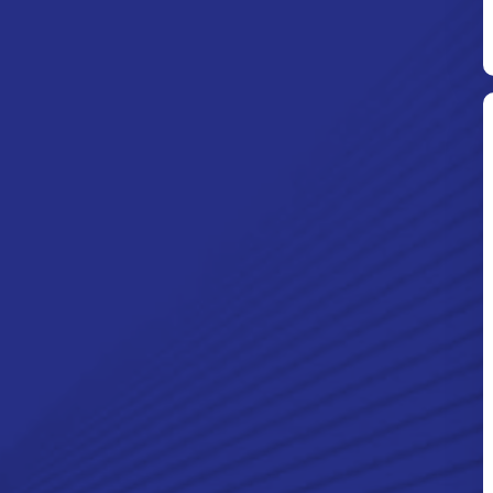
Ditpolsatwa Baharkam Polri Tiba
Di Myanmar, Siap Bantu Korban
Gempa Myanmar