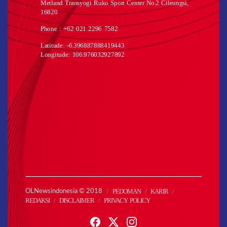
Metland Transyogi Ruko Sport Center No.2 Cileungsi,
16820
Phone : +62 021 2296 7582
Latitude: -6.396887888419443
Longitude: 106.976032927892
PEDOMAN
KARIR
OLNewsindonesia © 2018
REDAKSI
DISCLAIMER
PRIVACY POLICY