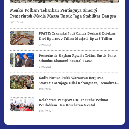
Menko Polkam Tekankan Pentingnya Sinergi
Pemerintah-Media Massa Untuk Jaga Stabilitas Bangsa
05/02/2026
PPATK: Transaksi Judi Online Berhasil Ditekan,
Dari Rp 1.1000 Triliun Menjadi Rp 268 Triliun
04/02/2026
Pemerintah Siapkan Rp12,83 Triliun Untuk Paket
Stimulus Ekonomi Kuartal I-2026
03/02/2026
Kadiv Humas Polri: Wartawan Berperan
Strategis Menjaga Nilai Kebangsaan, Demokrasi,
dan NKRI
31/01/2026
Kolaborasi Pemprov DKI-YouTube Perkuat
Pendidikan Dan Kesehatan Mental
31/01/2026