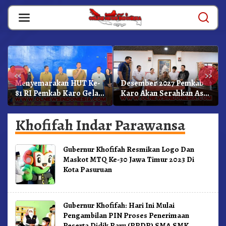
Skip
to
content
«
»
Menyemarakan HUT Ke-
Desember 2027 Pemkab
81 RI Pemkab Karo Gelar
Karo Akan Serahkan Aset
Pertandingan Olahraga
RSUD Kabanjahe Ke
Moderamen GBKP
Khofifah Indar Parawansa
Gubernur Khofifah Resmikan Logo Dan
Maskot MTQ Ke-30 Jawa Timur 2023 Di
Kota Pasuruan
Gubernur Khofifah: Hari Ini Mulai
Pengambilan PIN Proses Penerimaan
Peserta Didik Baru (PPDB) SMA SMK