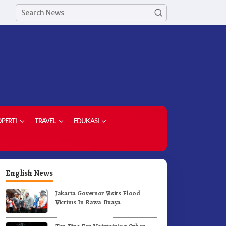
PERTI
TRAVEL
EDUKASI
English News
Jakarta Governor Visits Flood
Victims In Rawa Buaya
erak Jalan Tingkat SD dan
Ketua Demokrat Kabupaten
MP Untuk Meriahkan HUT RI
Karo Pimpin Laskar Biru