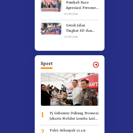
Gunung – Doulu
Pemkab Karo
Foto Dan
Apresiasi Personel
Videokan!
Satpol PP, Linmas,
07/08/2026
Dan Pemadam
Kebakaran
Gerak Jalan
Tingkat SD dan
SMP Untuk
07/08/2026
Meriahkan HUT RI
Ke-81 Dibuka
Sekda Karo
Sport
Pj Gubernur Dukung Promosi
1
Jakarta Melalui Lomba Lari
Internasional
Polri: Sebanyak 13.251
2