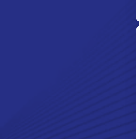
Ditpolsatwa Baharkam Polri Tiba
Di Myanmar, Siap Bantu Korban
Gempa Myanmar