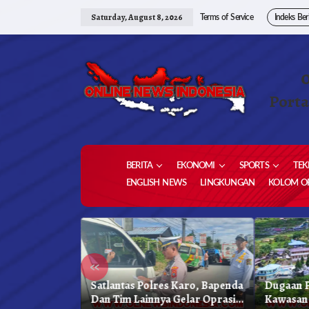
Skip
to
Saturday, August 8, 2026
Terms of Service
Indeks Ber
content
Porta
BERITA
EKONOMI
SPORTS
TEK
ENGLISH NEWS
LINGKUNGAN
KOLOM OP
«
kung
Satlantas Polres Karo, Bapenda
Dugaan P
reja
Dan Tim Lainnya Gelar Oprasi
Kawasan 