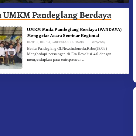
 Gunung – Doulu Foto
Dan Pemadam Kebakaran
K
okan!
a UMKM Pandeglang Berdaya
UMKM Muda Pandeglang Berdaya (PANDAYA)
Menggelar Acara Seminar Regional
By
BANTEN
,
BERITA
,
PANDEGLANG
,
SERANG
|
18/09/2019
Redaksi
Berita Pandeglang.OLNewsindonesia,Rabu(18/09)
Menghadapi persaingan di Era Revolusi 4.0 dengan
mempersiapkan para enterpreneur