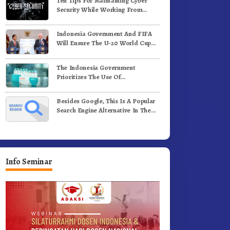
Ten Tips For Maintaining Cyber
e-81 Dibuka Sekda Karo
Bergerak.!
Security While Working From
Outside The Office
Indonesia Government And FIFA
Will Ensure The U-20 World Cup
Runs Well And According To FIFA
Standards
The Indonesia Government
Prioritizes The Use Of
Domestically-Produced COVID-19
Vaccines
Besides Google, This Is A Popular
Search Engine Alternative In The
World
Info Seminar