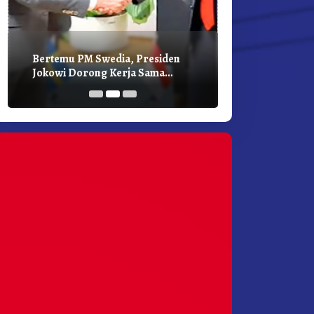
Bertemu PM Swedia, Presiden
Presiden Joko
Jokowi Dorong Kerja Sama
Bilateral Den
Pembangunan Hijau