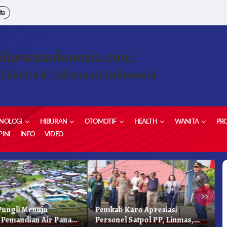
ita
olnewsindonesia.com
l Berita & Informasi Indonesia
NOLOGI
HIBURAN
OTOMOTIF
HEALTH
WANITA
PRO
INI
INFO
VIDEO
»
ungli Menuju
Pemkab Karo Apresiasi
G
Pemandian Air Panas
Personel Satpol PP, Linmas,
S