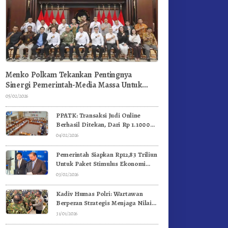
Menko Polkam Tekankan Pentingnya
Sinergi Pemerintah-Media Massa Untuk
Jaga Stabilitas Bangsa
05/02/2026
PPATK: Transaksi Judi Online
Berhasil Ditekan, Dari Rp 1.1000
Triliun Menjadi Rp 268 Triliun
04/02/2026
Pemerintah Siapkan Rp12,83 Triliun
Untuk Paket Stimulus Ekonomi
Kuartal I-2026
03/02/2026
Kadiv Humas Polri: Wartawan
Berperan Strategis Menjaga Nilai
Kebangsaan, Demokrasi, dan NKRI
31/01/2026