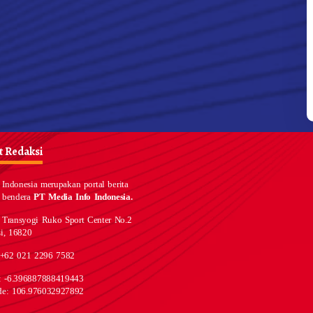
 Redaksi
Indonesia merupakan portal berita
 bendera
PT Media Info Indonesia.
 Transyogi Ruko Sport Center No.2
i, 16820
 +62 021 2296 7582
e: -6.396887888419443
de: 106.976032927892