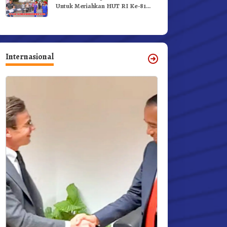
Untuk Meriahkan HUT RI Ke-81
Dibuka Sekda Karo
Internasional