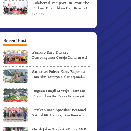
Kolaborasi Pemprov DKI-YouTube
Perkuat Pendidikan Dan Kesehatan
Mental
31/01/2026
Recent Post
Pemkab Karo Dukung
Pembangunan Gereja Inkulturatif
GBKP Bukit Klasis Barus Sibayak
Satlantas Polres Karo, Bapenda
Dan Tim Lainnya Gelar Oprasi
Sadar Pajak Kenderaan
Dugaan Pungli Menuju Kawasan
Pemandian Air Panas Semangat
Gunung – Doulu Foto Dan
Videokan!
Pemkab Karo Apresiasi Personel
Satpol PP, Linmas, Dan Pemadam
Kebakaran
Gerak Jalan Tingkat SD dan SMP