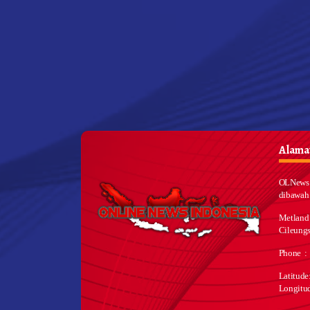
Alamat
OLNews 
dibawah
Metland
Cileungs
Phone :
Latitud
Longitu