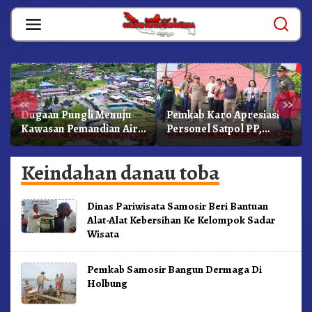
Skip
to
content
«
»
Dugaan Pungli Menuju
Pemkab Karo Apresiasi
Kawasan Pemandian Air
Personel Satpol PP,
Panas Semangat Gunung
Linmas, Dan Pemadam
– Doulu Foto Dan
Kebakaran
Keindahan danau toba
Videokan!
Dinas Pariwisata Samosir Beri Bantuan
Alat-Alat Kebersihan Ke Kelompok Sadar
Wisata
Pemkab Samosir Bangun Dermaga Di
Holbung