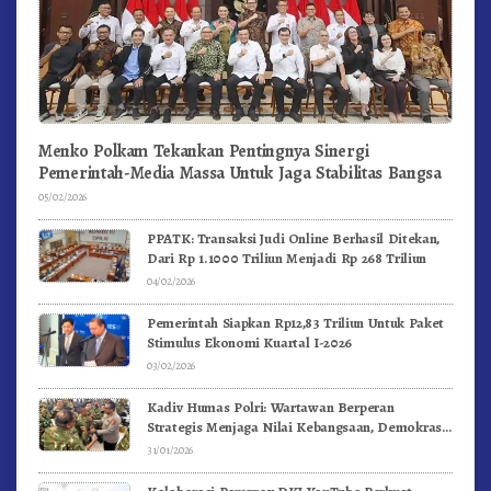
Menko Polkam Tekankan Pentingnya Sinergi
Pemerintah-Media Massa Untuk Jaga Stabilitas Bangsa
05/02/2026
PPATK: Transaksi Judi Online Berhasil Ditekan,
Dari Rp 1.1000 Triliun Menjadi Rp 268 Triliun
04/02/2026
Pemerintah Siapkan Rp12,83 Triliun Untuk Paket
Stimulus Ekonomi Kuartal I-2026
03/02/2026
Kadiv Humas Polri: Wartawan Berperan
Strategis Menjaga Nilai Kebangsaan, Demokrasi,
dan NKRI
31/01/2026