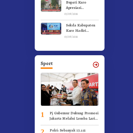
Bupati Karo
Apresiasi
Suksesnya FBB
03/08/2026
2026 dan
Targetkan FBB
Sekda Kabupaten
2027 Go
Karo Hadiri
Internasional.!
Penutupan (PRSU)
03/08/2026
Tahun 2026 Di
Medan
Sport
Pj Gubernur Dukung Promosi
1
Jakarta Melalui Lomba Lari
Internasional
Polri: Sebanyak 13.251
2