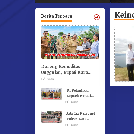
ka
Profesional Dongkrak Mutu
Pendidikan
Kein
Berita Terbaru
Dorong Komoditas
Unggulan, Bupati Karo
Serahkan 1,2 Juta Benih
05/08/2026
Kopi Arabika
Di Pelantikan
Kepsek Bupati
Karo Tekankan
03/08/2026
Kepemimpinan
Profesional
Ada 122 Personel
Dongkrak Mutu
Polres Karo
Pendidikan
Rayakan Ulang
03/08/2026
Tahun Bersama