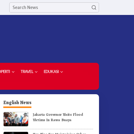
PERTI
TRAVEL
EDUKASI
English News
Jakarta Governor Visits Flood
Victims In Rawa Buaya
ekda Kabupaten Karo Hadiri
PPP – AD Kabupaten Karo Si
enutupan (PRSU) Tahun 2026
Berkolaborasi Dengan