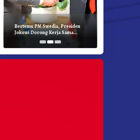
Bertemu PM Swedia, Presiden
Presiden Joko
Jokowi Dorong Kerja Sama
Bilateral Den
Pembangunan Hijau