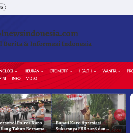
ita
olnewsindonesia.com
l Berita & Informasi Indonesia
NOLOGI
HIBURAN
OTOMOTIF
HEALTH
WANITA
PRO
INI
INFO
VIDEO
»
Personel Polres Karo
Bupati Karo Apresiasi
S
Ulang Tahun Bersama
Suksesnya FBB 2026 dan
P