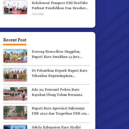
Kolaborasi Pemprov DKI-YouTube
Perkuat Pendidikan Dan Kesehatan
Mental
31/01/2026
Recent Post
Dorong Komoditas Unggulan,
Bupati Karo Serahkan 1,2 Juta
Benih Kopi Arabika
Di Pelantikan Kepsek Bupati Karo
Tekankan Kepemimpinan
Profesional Dongkrak Mutu
Pendidikan
Ada 122 Personel Polres Karo
Rayakan Ulang Tahun Bersama
Bupati Karo Apresiasi Suksesnya
FBB 2026 dan Targetkan FBB 2027
Go Internasional.!
Sekda Kabupaten Karo Hadiri