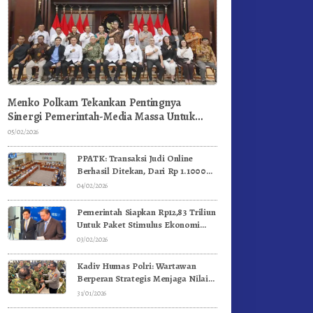
Menko Polkam Tekankan Pentingnya
Sinergi Pemerintah-Media Massa Untuk
Jaga Stabilitas Bangsa
05/02/2026
PPATK: Transaksi Judi Online
Berhasil Ditekan, Dari Rp 1.1000
Triliun Menjadi Rp 268 Triliun
04/02/2026
Pemerintah Siapkan Rp12,83 Triliun
Untuk Paket Stimulus Ekonomi
Kuartal I-2026
03/02/2026
Kadiv Humas Polri: Wartawan
Berperan Strategis Menjaga Nilai
Kebangsaan, Demokrasi, dan NKRI
31/01/2026