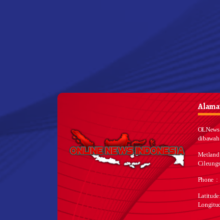
Alamat
OLNews 
dibawah
Metland
Cileungs
Phone :
Latitud
Longitu