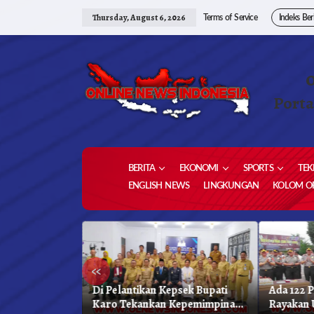
Skip
to
Thursday, August 6, 2026
Terms of Service
Indeks Ber
content
Porta
BERITA
EKONOMI
SPORTS
TEK
ENGLISH NEWS
LINGKUNGAN
KOLOM OP
«
as Unggulan,
Di Pelantikan Kepsek Bupati
Ada 122 
hkan 1,2 Juta
Karo Tekankan Kepemimpinan
Rayakan 