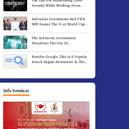
Ten Tips For Maintaining Cyber
i Medan
Komunitas WEST Karo
Security While Working From
Outside The Office
Indonesia Government And FIFA
Will Ensure The U-20 World Cup
Runs Well And According To FIFA
Standards
The Indonesia Government
Prioritizes The Use Of
Domestically-Produced COVID-19
Vaccines
Besides Google, This Is A Popular
Search Engine Alternative In The
World
Info Seminar