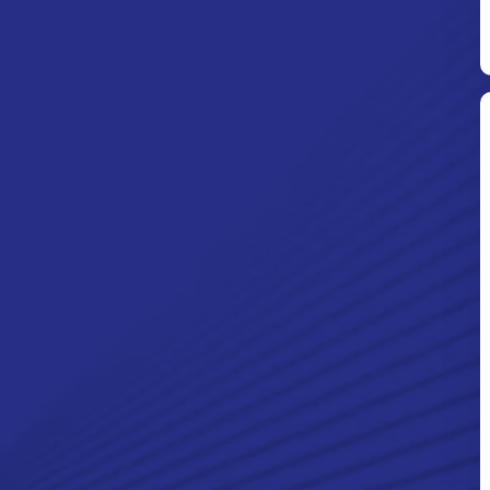
Ditpolsatwa Baharkam Polri Tiba
Di Myanmar, Siap Bantu Korban
Gempa Myanmar