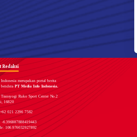
 Redaksi
Indonesia merupakan portal berita
 bendera
PT Media Info Indonesia.
 Transyogi Ruko Sport Center No.2
i, 16820
 +62 021 2296 7582
e: -6.396887888419443
de: 106.976032927892