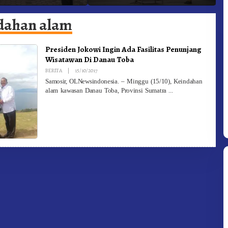
Targetkan FBB 2027 Go
D
Internasional.!
dahan alam
Presiden Jokowi Ingin Ada Fasilitas Penunjang
Wisatawan Di Danau Toba
By
BERITA
|
15/10/2017
Redaksi
Samosir, OLNewsindonesia. – Minggu (15/10), Keindahan
alam kawasan Danau Toba, Provinsi Sumatra