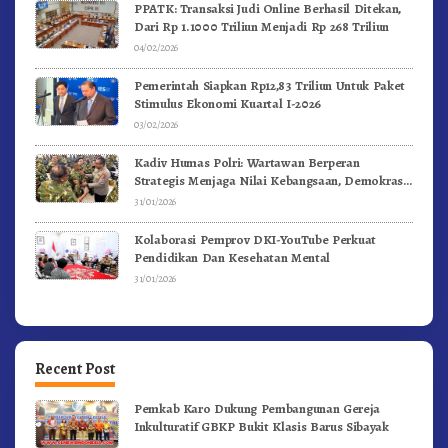
PPATK: Transaksi Judi Online Berhasil Ditekan,
Dari Rp 1.1000 Triliun Menjadi Rp 268 Triliun
04/02/2026
Pemerintah Siapkan Rp12,83 Triliun Untuk Paket
Stimulus Ekonomi Kuartal I-2026
03/02/2026
Kadiv Humas Polri: Wartawan Berperan
Strategis Menjaga Nilai Kebangsaan, Demokrasi,
dan NKRI
31/01/2026
Kolaborasi Pemprov DKI-YouTube Perkuat
Pendidikan Dan Kesehatan Mental
31/01/2026
Recent Post
Pemkab Karo Dukung Pembangunan Gereja
Inkulturatif GBKP Bukit Klasis Barus Sibayak