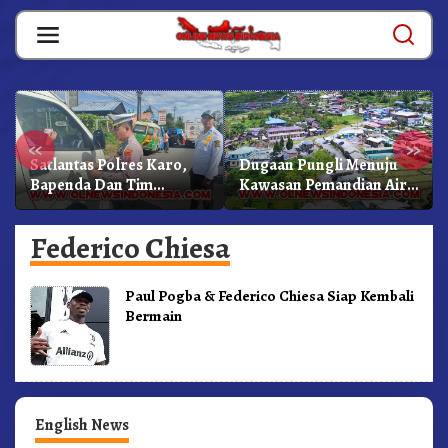
Skip
to
content
«
»
Satlantas Polres Karo,
Dugaan Pungli Menuju
Bapenda Dan Tim
Kawasan Pemandian Air
Lainnya Gelar Oprasi
Panas Semangat Gunung
Sadar Pajak Kenderaan
– Doulu Foto Dan
Federico Chiesa
Videokan!
Paul Pogba & Federico Chiesa Siap Kembali
Bermain
English News