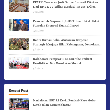
PPATK: Transaksi Judi Online Berhasil Ditekan,
Dari Rp 1.1000 Triliun Menjadi Rp 268 Triliun
04/02/2026
Pemerintah Siapkan Rp12,83 Triliun Untuk Paket
Stimulus Ekonomi Kuartal I-2026
03/02/2026
Kadiv Humas Polri: Wartawan Berperan
Strategis Menjaga Nilai Kebangsaan, Demokrasi,
dan NKRI
31/01/2026
Kolaborasi Pemprov DKI-YouTube Perkuat
Pendidikan Dan Kesehatan Mental
31/01/2026
Recent Post
Meriahkan HUT RI Ke-81 Pemkab Karo Gelar
Gerak Jalan Kemerdekaan.!