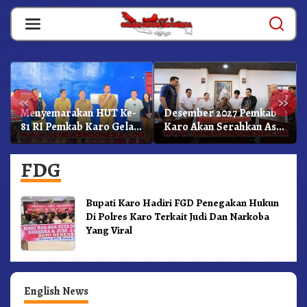
Skip
to
content
«
»
Menyemarakan HUT Ke-
Desember 2027 Pemkab
81 RI Pemkab Karo Gelar
Karo Akan Serahkan Aset
Pertandingan Olahraga
RSUD Kabanjahe Ke
Moderamen GBKP
FDG
Bupati Karo Hadiri FGD Penegakan Hukun
Di Polres Karo Terkait Judi Dan Narkoba
Yang Viral
English News