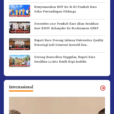
Menyemarakan HUT Ke-81 RI Pemkab Karo
Gelar Pertandingan Olahraga
Desember 2027 Pemkab Karo Akan Serahkan
Aset RSUD Kabanjahe Ke Moderamen GBKP
Bupati Karo Dorong Lulusan Universitas Quality
Berastagi Jadi Generasi Inovatif dan
Berintegritas
Dorong Komoditas Unggulan, Bupati Karo
Serahkan 1,2 Juta Benih Kopi Arabika
Internasional