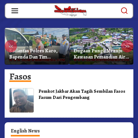
Skip
to
content
«
»
Satlantas Polres Karo,
Dugaan Pungli Menuju
Bapenda Dan Tim
Kawasan Pemandian Air
Lainnya Gelar Oprasi
Panas Semangat Gunung
Sadar Pajak Kenderaan
– Doulu Foto Dan
Fasos
Videokan!
Pemkot Jakbar Akan Tagih Sembilan Fasos
Fasum Dari Pengembang
English News