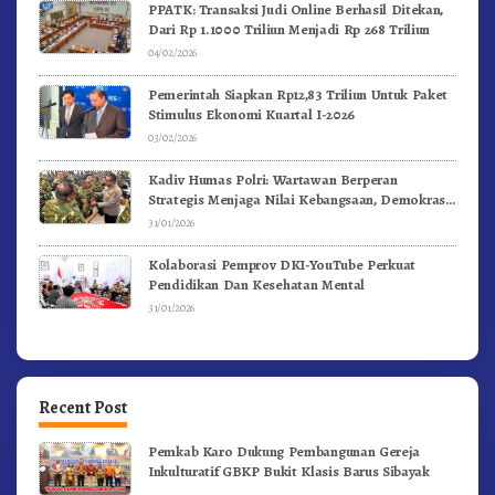
PPATK: Transaksi Judi Online Berhasil Ditekan,
Dari Rp 1.1000 Triliun Menjadi Rp 268 Triliun
04/02/2026
Pemerintah Siapkan Rp12,83 Triliun Untuk Paket
Stimulus Ekonomi Kuartal I-2026
03/02/2026
Kadiv Humas Polri: Wartawan Berperan
Strategis Menjaga Nilai Kebangsaan, Demokrasi,
dan NKRI
31/01/2026
Kolaborasi Pemprov DKI-YouTube Perkuat
Pendidikan Dan Kesehatan Mental
31/01/2026
Recent Post
Pemkab Karo Dukung Pembangunan Gereja
Inkulturatif GBKP Bukit Klasis Barus Sibayak