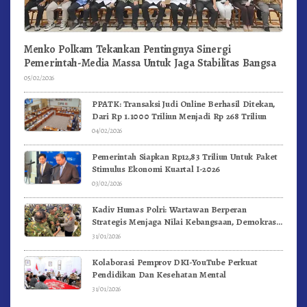
Menko Polkam Tekankan Pentingnya Sinergi
Pemerintah-Media Massa Untuk Jaga Stabilitas Bangsa
05/02/2026
PPATK: Transaksi Judi Online Berhasil Ditekan,
Dari Rp 1.1000 Triliun Menjadi Rp 268 Triliun
04/02/2026
Pemerintah Siapkan Rp12,83 Triliun Untuk Paket
Stimulus Ekonomi Kuartal I-2026
03/02/2026
Kadiv Humas Polri: Wartawan Berperan
Strategis Menjaga Nilai Kebangsaan, Demokrasi,
dan NKRI
31/01/2026
Kolaborasi Pemprov DKI-YouTube Perkuat
Pendidikan Dan Kesehatan Mental
31/01/2026