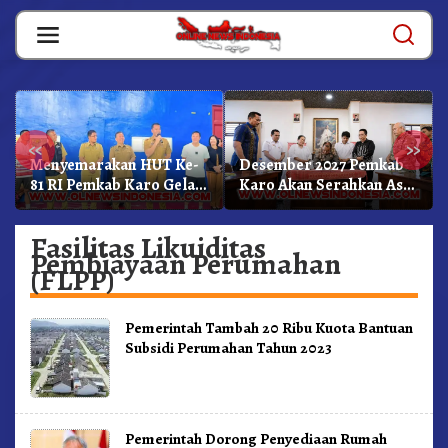
Skip
to
content
«
»
Menyemarakan HUT Ke-
Desember 2027 Pemkab
81 RI Pemkab Karo Gelar
Karo Akan Serahkan Aset
Pertandingan Olahraga
RSUD Kabanjahe Ke
Moderamen GBKP
Fasilitas Likuiditas
Pembiayaan Perumahan
(FLPP)
Pemerintah Tambah 20 Ribu Kuota Bantuan
Subsidi Perumahan Tahun 2023
Pemerintah Dorong Penyediaan Rumah