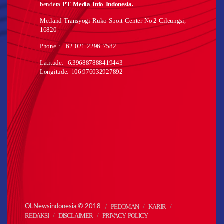
bendera
PT Media Info Indonesia.
Metland Transyogi Ruko Sport Center No.2 Cileungsi,
16820
Phone : +62 021 2296 7582
Latitude: -6.396887888419443
Longitude: 106.976032927892
PEDOMAN
KARIR
OLNewsindonesia © 2018
REDAKSI
DISCLAIMER
PRIVACY POLICY