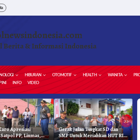
ita
olnewsindonesia.com
l Berita & Informasi Indonesia
NOLOGI
HIBURAN
OTOMOTIF
HEALTH
WANITA
PRO
INI
INFO
VIDEO
»
aro Apresiasi
Gerak Jalan Tingkat SD dan
K
 Satpol PP, Linmas,
SMP Untuk Meriahkan HUT RI
K