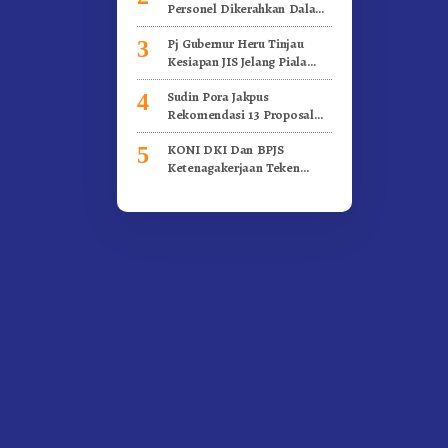
Personel Dikerahkan Dalam
Pengamanan Piala Dunia U-
Pj Gubernur Heru Tinjau
3
17 Indonesia
Kesiapan JIS Jelang Piala
Dunia U-17
Sudin Pora Jakpus
4
Rekomendasi 13 Proposal
Kegiatan Kepemudaan
KONI DKI Dan BPJS
5
Ketenagakerjaan Teken
Kerja Sama