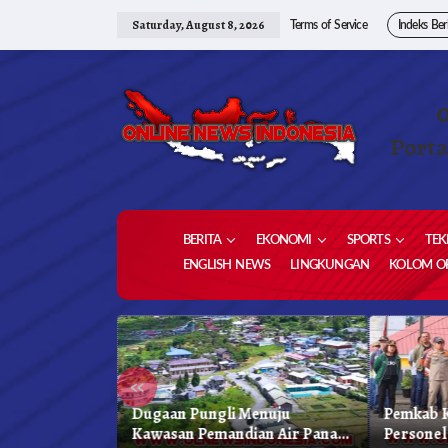
Skip
to
Saturday, August 8, 2026
Terms of Service
Indeks Ber
content
Porta
BERITA
EKONOMI
SPORTS
TEK
ENGLISH NEWS
LINGKUNGAN
KOLOM OP
«
 Karo, Bapenda
Dugaan Pungli Menuju
Pemkab K
 Gelar Oprasi
Kawasan Pemandian Air Panas
Personel