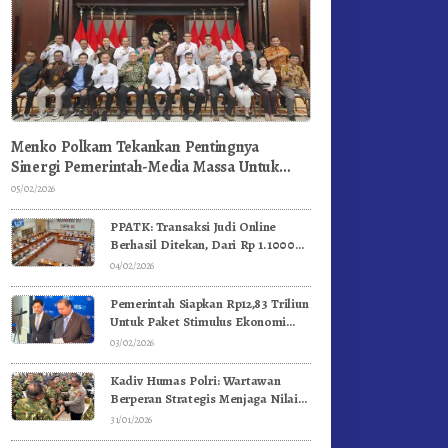
Menko Polkam Tekankan Pentingnya
Sinergi Pemerintah-Media Massa Untuk
Jaga Stabilitas Bangsa
05/02/2026
PPATK: Transaksi Judi Online
Berhasil Ditekan, Dari Rp 1.1000
Triliun Menjadi Rp 268 Triliun
04/02/2026
Pemerintah Siapkan Rp12,83 Triliun
Untuk Paket Stimulus Ekonomi
Kuartal I-2026
03/02/2026
Kadiv Humas Polri: Wartawan
Berperan Strategis Menjaga Nilai
Kebangsaan, Demokrasi, dan NKRI
31/01/2026