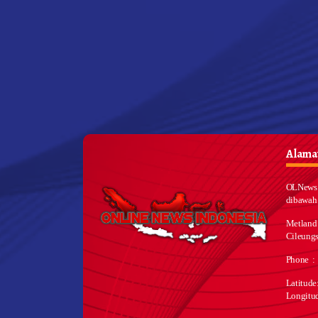
Alamat
OLNews 
dibawah
Metland
Cileungs
Phone :
Latitud
Longitu