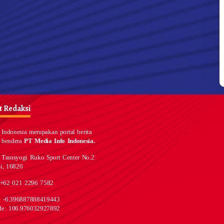
 Redaksi
Indonesia merupakan portal berita
 bendera
PT Media Info Indonesia.
 Transyogi Ruko Sport Center No.2
i, 16820
 +62 021 2296 7582
e: -6.396887888419443
de: 106.976032927892